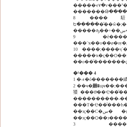
�����ҽ٧�ѵ���˭����ͽ٧�ѵ����� ���������������
�������Թ����
8 ����駤�
Ե������ͧ��ŵ�;����� ��� 
9 �è������
10 ����;����ҷʹ
�����ҡ�ç��Ѻ
��о��ͧ�������
�¹��� 4
1 �˵ء�ó�����
2 ��ҹ�֧͸�ɰҹ��;
㹻���Ȣͧ��Ҿ��ͧ�� ��Ҿ��ͧ��ٴ����
����������˵��
���Т�Ҿ��ͧ��
��зç��С�س� �ç����Ǫ�� ��к�Ժ�ó���¤����ѡ ��蹤�
��зç��Ѻ��з����
3 �����