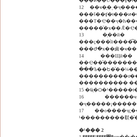
12 ��ҹ�֧�ͺ�ҷ�
���š��ʧ�ŧ���ͷ�
���Т�Ҿ��ҷ�
�����ͧ�ҡ��Ǣ�Ҿ�
13 �֧��й�鹡�� �ǡ�١
���ç���ͨй��
���Ժ�ҡ��鹵�ҹ�
14 ���Щй�� 
��Ҿ��ͧ�������
���Ъ��Ե�ͧ��¼�
����������ɢͧ�
���������� ��
15 �Ҩ֧�Ѻ�¹����
16 ����
�ҷ�����¡�����
17 ��о����ҷç��˹
�¹��� 2
1 �����¹����͸�ɰ