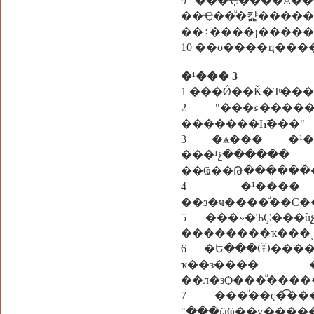
9 ���Ҿ��ͧ��ж�
��Ҿ��ͧ�캹�
��÷����¡�����
10 ��о����ҵ���
�¹��� 3
1 ���Ǿ��Ǩ�Тͧ��
2 "���ء�����ѧ�չ����칤��˭� ��л�С�Ȣ��������ͧ��鹵
�������Һ͡���"
3 �ѧ��� �¹���֧�ء�����ѧ�չ����� ������
���¹չ��
��Ҩ��Թ������
4 �¹����駵
5 ���»�ЪҪ���ù
6 �Ե���Ѿ�����
ҡ��з���� �ç�
��л�зѺ���ͧ���
7 ���ͧ��ç�͡
"���ӹҨ��ѵ������к�ôҢع�ҧ�������