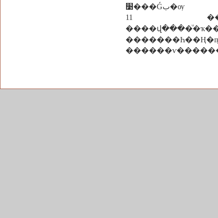
׹���Ǵب�ѹ
11 �������
����վ��
�������Һ��Ң�ҧ�
������ѵ�����