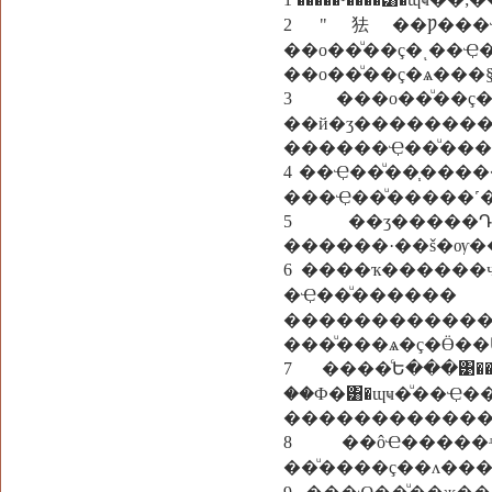
2 "㹤��Ƿ���Ҿ��ͧ�쵡�ء�����ҡ ��Ҿ��ͧ
��о��ͧ��ç�ͺ�
��о��ͧ��ç�ѧ���
3 ���о��ͧ��
��й�ӡ��������
������Ҿ��ͧ��
4 ��Ҿ��ͧ��֧������ "��Ҿ��ͧ��١�
5 ��ӡ�����Դ�
������·��š�ѹ�
6 ����ҡ������ҷ
�Ҿ��ͧ�
������������
���ͧ���ѧ�ç�Ӫ��
7 ����ͨԵ���͹�
��Ф�͸�ɰҹ�ͧ��Ҿ��
8 ��ôҼ�����
��ͧ����ç��ᴧ��