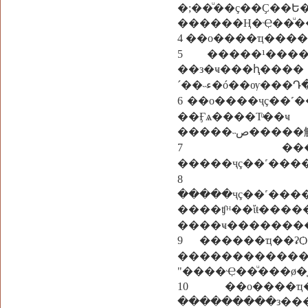
�;��ͧ��ç��Ҫ��Ե
������Ң�Ҿ��ͧ�
4 ��о����ҵ���
5 �����¹����
��з�ҹ���ԧ��
´��˵ء�ó��ѹ��
6 ��о����ҷç��
��Ӻѧ����Тͧ��ҹ
�����˵ص
7 ���
�����ҷç��˹����
8 ���
�����ҷç��˹���
����ʧᴴ��ἴŧ���
����ҹ��������
9 ������ҵ��
������
"����Ҿ��ͧ���ø�
10 ��о����ҵ�
���������з�����ѹ��