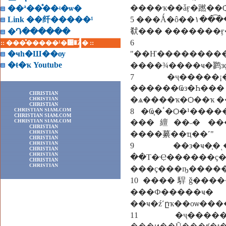
����ҡ��ǡӻ�蹨��
��ª��ͤ��ʵ�ѡ�
Link ��纤�����¹
5 ���Ǻ�ô��١���͡���� ��ҧ����ͧ�͵�;�Тͧ�� ������¹�Թ���㹡ӻ��ŧ
㹷��� �������ӻ
�Դ������
6 ������
:: ���ͤ�����¹�͹�Ź� ::
�ҹһ�Ш��ѹ
"��Ҥ�������������ҧ�áѹ���
�ŧ�ҡ Youtube
����¾����ҹ�鹨зç
7 �ҷ�����¡
������Ҩз�Һ�
CHRISTIAN
�ѧ����ҡ�Ѻ��ҡ 
CHRISTIAN
CHRISTIAN
CHRISTIAN SIAM.COM
8 �Ҩ֧�ٴ�Ѻ�¹������ "���͡������Դ��� ��«���Դ�������ҹ��
CHRISTIAN SIAM.COM
CHRISTIAN SIAM.COM
���繵��˵� ����
CHRISTIAN
CHRISTIAN
����繤��ҵ��˹"
CHRISTIAN
CHRISTIAN
9 ��з�ҹ�
CHRISTIAN
CHRISTIAN
��Т�Ҿ�����
CHRISTIAN
CHRISTIAN
���ç���ҧ����
10 ����駻ǧ����
���Ф�
��ҹ�ź˹ըҡ��оѡ��
11 �ҷ�����¨