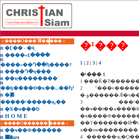
:: ����Ѻ���ʹ㨾����� ::
�¹���
�Ӷ�� - �ӵͺ
����«٤����
1
|
2
|
3
|
4
����«��Դ��ԧ����?
����Դ�ҷ���
�¹��� 1
��ҵ��������˹
��ɮ����Ѳ�ҡ��...��ԧ?
2 "���ء�����ѧ�չ����칤��˭� �����ͧ������ɪ�����ͧ���
�繤
�˵ؤ������Ǣͧ�
�����¹�����ҧ��
3 ���¹������ء���˹���ѧ���ͧ��êԪ�
��ҹ��ŧ��ѧ���ͧ
�Ӿ�ҹ���Ե
H O M E
�ҹ�֧���Ф�����
��Т�������Թ
:: ����Ѻ������¹���� ::
ҡ��оѡ��������
��ҹ��Ф������
4 ������ҷç�Ѻ�
͸�ɰҹ