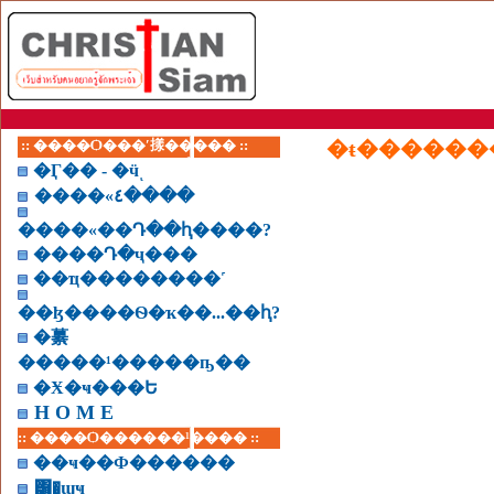
:: ����Ѻ���ʹ㨾����� ::
�ŧ������
�Ӷ�� - �ӵͺ
����«٤����
����«��Դ��ԧ����?
����Դ�ҷ���
��ҵ��������˹
��ɮ����Ѳ�ҡ��...��ԧ?
�繤
�����¹�����ҧ��
�Ӿ�ҹ���Ե
H O M E
:: ����Ѻ������¹���� ::
��ҹ��Ф������
͸�ɰҹ