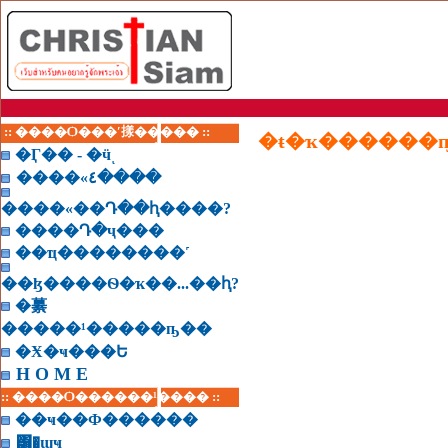
:: ����Ѻ���ʹ㨾����� ::
�Ӷ�� - �ӵͺ
����«٤����
����«��Դ��ԧ����?
����Դ�ҷ���
��ҵ��������˹
��ɮ����Ѳ�ҡ��...��ԧ?
�繤
�����¹�����ҧ��
�Ӿ�ҹ���Ե
H O M E
:: ����Ѻ������¹���� ::
��ҹ��Ф������
͸�ɰҹ