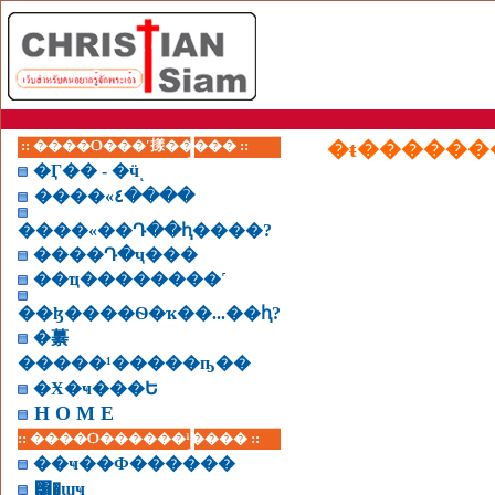
:: ����Ѻ���ʹ㨾����� ::
�ŧ������
�Ӷ�� - �ӵͺ
����«٤����
����«��Դ��ԧ����?
����Դ�ҷ���
��ҵ��������˹
��ɮ����Ѳ�ҡ��...��ԧ?
�繤
�����¹�����ҧ��
�Ӿ�ҹ���Ե
H O M E
:: ����Ѻ������¹���� ::
��ҹ��Ф������
͸�ɰҹ