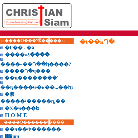
:: ����Ѻ���ʹ㨾����� ::
�ŧ��кԴ�
�Ӷ�� - �ӵͺ
����«٤����
����«��Դ��ԧ����?
����Դ�ҷ���
��ҵ��������˹
��ɮ����Ѳ�ҡ��...��ԧ?
�繤
�����¹�����ҧ��
�Ӿ�ҹ���Ե
H O M E
:: ����Ѻ������¹���� ::
��ҹ��Ф������
͸�ɰҹ