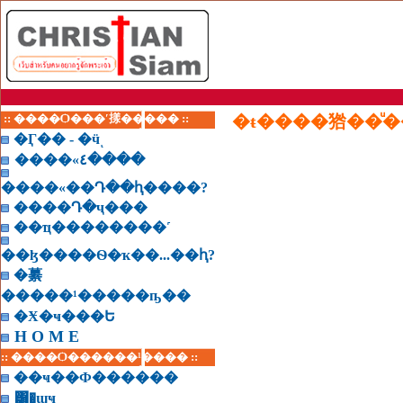
:: ����Ѻ���ʹ㨾����� ::
�ŧ����㹾��ͧ�
�Ӷ�� - �ӵͺ
����«٤����
����«��Դ��ԧ����?
����Դ�ҷ���
��ҵ��������˹
��ɮ����Ѳ�ҡ��...��ԧ?
�繤
�����¹�����ҧ��
�Ӿ�ҹ���Ե
H O M E
:: ����Ѻ������¹���� ::
��ҹ��Ф������
͸�ɰҹ