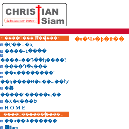
:: ����Ѻ���ʹ㨾����� ::
�ŧ�Ҹء�þ�й��
�Ӷ�� - �ӵͺ
����«٤����
����«��Դ��ԧ����?
����Դ�ҷ���
��ҵ��������˹
��ɮ����Ѳ�ҡ��...��ԧ?
�繤
�����¹�����ҧ��
�Ӿ�ҹ���Ե
H O M E
:: ����Ѻ������¹���� ::
��ҹ��Ф������
͸�ɰҹ