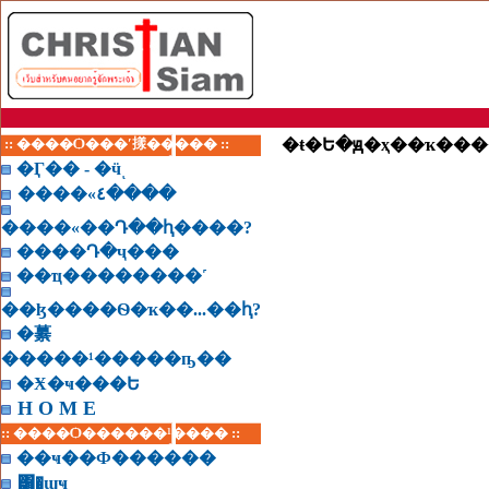
:: ����Ѻ���ʹ㨾����� ::
�ŧ�Ե�ԭ�ҳ��ҡ��
�Ӷ�� - �ӵͺ
����«٤����
����«��Դ��ԧ����?
����Դ�ҷ���
��ҵ��������˹
��ɮ����Ѳ�ҡ��...��ԧ?
�繤
�����¹�����ҧ��
�Ӿ�ҹ���Ե
H O M E
:: ����Ѻ������¹���� ::
��ҹ��Ф������
͸�ɰҹ