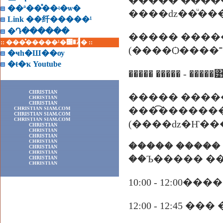
����� ����� - �����ʴ
��ª��ͤ��ʵ�ѡ�
����ǳ��ͧ���
Link ��纤�����¹
�Դ������
����� ����
:: ���ͤ�����¹�͹�Ź� ::
(����Ѻ����˭
�ҹһ�Ш��ѹ
�ŧ�ҡ Youtube
CHRISTIAN
����� ����
CHRISTIAN
CHRISTIAN
���͡������
CHRISTIAN SIAM.COM
CHRISTIAN SIAM.COM
CHRISTIAN SIAM.COM
(����ǳ�Ҥ���
CHRISTIAN
CHRISTIAN
CHRISTIAN
CHRISTIAN
����� ����� 
CHRISTIAN
CHRISTIAN
��Ъ����� ��
CHRISTIAN
CHRISTIAN
10:00 - 12:00
12:00 - 12:45