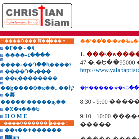
:: ����Ѻ���ʹ㨾����� ::
��ª��ͤ��ʵ�ѡ�㹨ѧ
�Ӷ�� - �ӵͺ
1. ���ʵ�ѡ���
����«٤����
4
����«��Դ��ԧ����?
http://www.yalabaptist
����Դ�ҷ���
��ҵ��������˹
�Ԩ�����ѹ�ҷԵ��
��ɮ����Ѳ�ҡ��...��ԧ?
�繤
8:30 - 9:00 
�����¹�����ҧ��
�Ӿ�ҹ���Ե
9:10 - 10:00
H O M E
:: ����Ѻ������¹���� ::
�����
��ҹ��Ф������
͸�ɰҹ