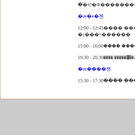
�֡�Ҿ�Ф�������
�ѹ�ء�젠
12:00 - 12:45��
�ç���¹ʵ������
19:30 - 20:30���� ��
�ѹ����젠
15:30 - 17:30���