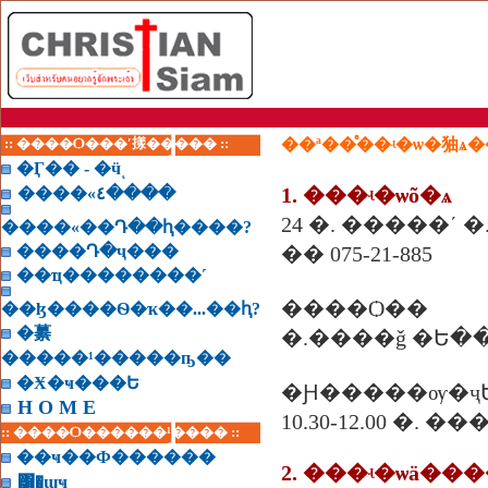
:: ����Ѻ���ʹ㨾����� ::
��ª��ͤ��ʵ�ѡ�㹨ѧ
�Ӷ�� - �ӵͺ
1. ���ʵ�ѡõ�ѧ
����«٤����
24 �. �����ʹ �.
����«��Դ��ԧ����?
����Դ�ҷ���
�� 075-21-885
��ҵ��������˹
����Ѻ��
��ɮ����Ѳ�ҡ��...��ԧ?
�繤
�.����ǧ �Ե�
�����¹�����ҧ��
�Ӿ�ҹ���Ե
�Ԩ�����ѹ�ҷ
H O M E
10.30-12.00 �. ��
:: ����Ѻ������¹���� ::
��ҹ��Ф������
2. ���ʵ�ѡä�
͸�ɰҹ