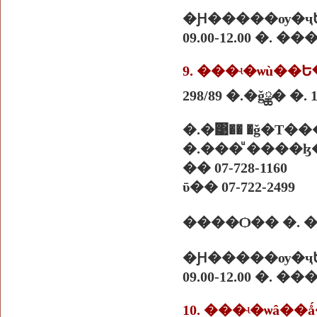
�Ԩ�����ѹ�ҷ
09.00-12.00 �. 
9. ���ʵ�ѡù�
298/89 �.�ǧྪ� �. 
�.�͹�� �ǧ�Т�
�.���ͧ ����ɮ�
�� 07-728-1160
ῡ�� 07-722-2499
�Ԩ�����ѹ�ҷ
09.00-12.00 �. 
10. ���ʵ�ѡâ�