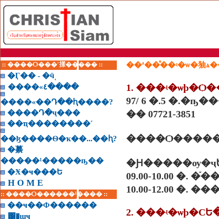
:: ����Ѻ���ʹ㨾����� ::
��ª��ͤ��ʵ�ѡ�㹨ѧ
�Ӷ�� - �ӵͺ
1. ���ʵ�ѡþ�
����«٤����
97/ 6 �.5 �.�ҧ
����«��Դ��ԧ����?
����Դ�ҷ���
�� 07721-3851
��ҵ��������˹
����Ѻ�����
��ɮ����Ѳ�ҡ��...��ԧ?
�繤
�����¹�����ҧ��
�Ԩ�����ѹ�ҷ
�Ӿ�ҹ���Ե
09.00-10.00 �.
H O M E
10.00-12.00 �. �
:: ����Ѻ������¹���� ::
��ҹ��Ф������
͸�ɰҹ