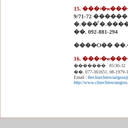
15. ���ʵ�ѡ�
9/71-72 ����
�.���ͧ �.����
��. 092-881-294
����Ѻ�� ��.
16. ���ʵ�ѡ��
������� 85/30-3
��. 077-361651, 08-1979-
Email :
thechurchinwiangsra
http://www.churchinwiangsra