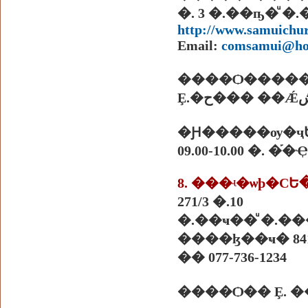
�. 3 �.��ҧ�ͧ
http://www.samuichur
Email:
comsamui@ho
����Ѻ����
�Ԩ�����ѹ�ҷ
09.00-10.00 �. 
271/3 �.10
�.��ҹ��ͧ �.�
����ɮ��ҹ� 841
�� 077-736-1234