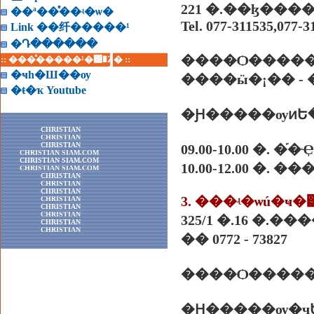
��ª��ͤ��ʵ�ѡ�
Tel. 077-311535,077-3
Link ��纤�����¹
�Դ������
:: ���ͤ�����¹�͹�Ź� ::
�ҹһ�Ш��ѹ
����ӹ�¡�� -
�ŧ�ҡ Youtube
�Ԩ�����ѹͷԵ
CHRISTIAN
CHRISTIAN
CHRISTIAN
09.00-10.00 �.
CHRISTIAN SIAM.COM
CHRISTIAN SIAM.COM
10.00-12.00 �. �
CHRISTIAN SIAM.COM
CHRISTIAN
CHRISTIAN
CHRISTIAN
3. ���ʵ�ѡú�ҹ�
CHRISTIAN
CHRISTIAN
CHRISTIAN
325/1 �.16 �.�
CHRISTIAN
CHRISTIAN
�� 0772 - 73827
����Ѻ�����
�Ԩ�����ѹ�ҷ