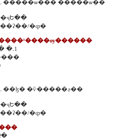
Ȩ. �����ѡ��� �����ѡ��
�ҷԵ��
�. ���ʡ��/�ȹ�
ä�����¹����ѹ������
� �.1
����
0
����Ѻ�� Ȩ. ��ɮ� �ѷ�����ࢵ��
�ҷԵ��
�. ���ʡ��/�ȹ�
ʧ���
Զ�