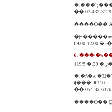
�.���ͧ ʧ��� 
�� 07-432-3129
����Ѻ�� Ⱥ
�Ԩ�����ѹ
09.00-12.00 
6. ���ʵ�ѡ
119/5 �.28 �.
�.�ǹ�ѧ �Ҵ�
ʧ��� 90110
�� 054-32-6376
����Ѻ�� Ȩ.