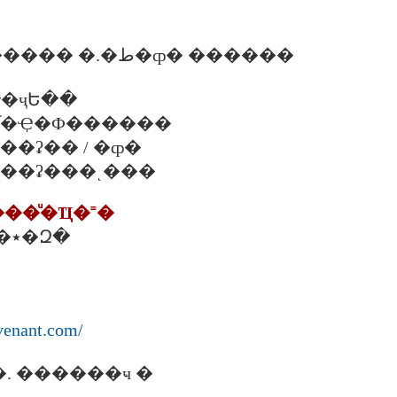
����Ѻ������� �.�ط�ȹ� ������
�ҷԵ��
 �. �֡�Ҿ�Ф������
. ���ʡ�� / �ȹ�
�. ���ʡ���ͺ���
���ͧ�Ҵ�˭�
343 �. �����٭�Զ�
venant.com/
. ������ҹ �