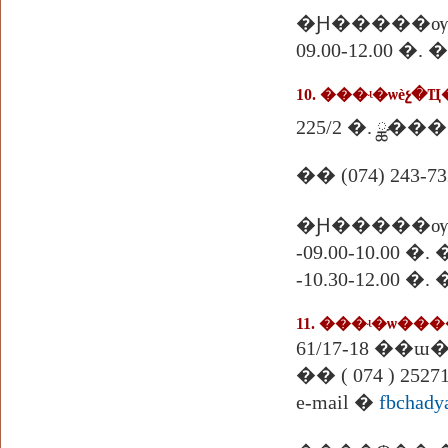
�Ԩ�����ѹ
09.00-12.00 
10. ���ʵ�ѡèչ�Ҵ
225/2 �. ྪ��
�� (074) 243-732
�Ԩ�����ѹ
-09.00-10.
-10.30-12.0
11. ���ʵ�ѡ��
�� ( 074 ) 25271
e-mail �
fbchady