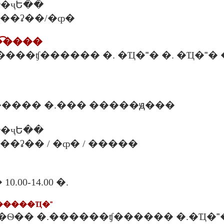
�ҷԵ��
�. ���ʡ��/�ȹ�
�͡����
������ʧ������ �. �Ҵ�˭� �. �Ҵ�˭� �.
���� �.��� �����ԭ���
�ҷԵ��
�. ���ʡ�� / �ȹ� / �����
.00-14.00 �.
������Ҵ�˭
�Ѳ�� �.������ʧ������ �.�Ҵ�˭�