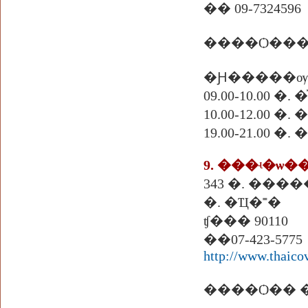
�� 09-7324596
�Ԩ�����ѹ
09.00-10.00
10.00-12.00 �
19.00-21.00 
9. ���ʵ�ѡ�
�. �Ҵ�˭�
ʧ��� 90110
��07-423-5775
http://www.thaico
����Ѻ�� �