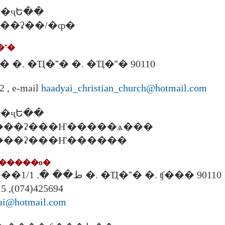
�ҷԵ��
�. ���ʡ��/�ȹ�
�˭�
�� �. �Ҵ�˭� �. �Ҵ�˭� 90110
 , e-mail
haadyai_christian_church@hotmail.com
�ҷԵ��
00 �. ���ʡ���Ҥ�����ѧ���
0 �. ���ʡ���Ҥ������
������о�
61/17-18 ��ɯ���ط�� �. 1/1 �. �Ҵ�˭� �. ʧ��� 90110
5 ,(074)425694
ai@hotmail.com