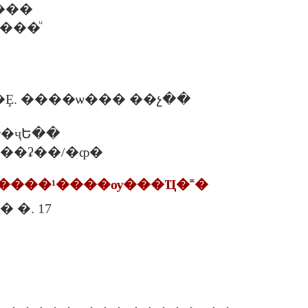
�ú���
���ͧ
Ȩ. ����ѡ��� ��չ��
�ҷԵ��
�. ���ʡ��/�ȹ�
ä�����¹����ѹ���Ҵ�˭�
� �. 17