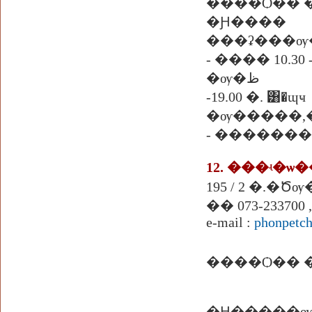
�Ԩ����
���ʡ���ѹ
- ���� 10.30 -
�ѹ�ظ
-19.00 �. ͸�ɰҹ
- �������
12. ���ʵ�
195 / 2 �.�
�� 073-233700 ,
e-mail :
phonpetc
����Ѻ�� �
�Ԩ�����ѹ