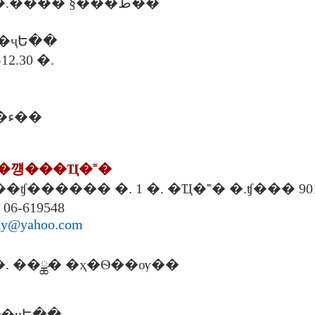
����Ѻ�� �.���� §���ط��
�ҷԵ��
12.30 �.
�ѹ�����,�ء��
ѡ��꺵���Ҵ�˭�
Ծѹ��ʧ������ �. 1 �. �Ҵ�˭� �.ʧ��� 90
 06-619548
hy@yahoo.com
. ��ྪ� �ҳ�Ѳ��ѹ��
�ҷԵ��