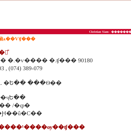
Christian Siam - ��
�㹨ѧ��Ѵʧ���
�շͧ
Ҿ�� �.�ѵ���� �.ʧ��� 90180
3 , (074) 389-079
. �Ե�� ���Ѳ��
�ҷԵ��
�ʡ�� /�ȹ�
ѹ��Ԩ��û�С��
ä�����¹����ѹ��ʧ���