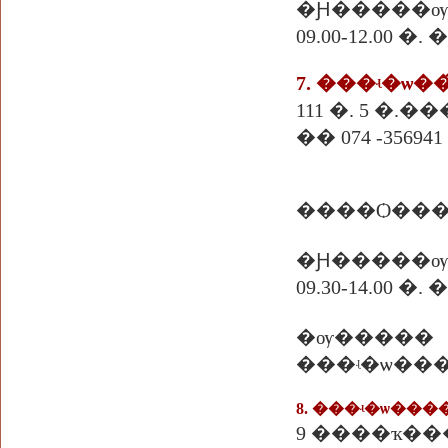
�Ԩ�����ѹ
09.00-12.00 
7. ���ʵ�ѡ�
111 �. 5 �.
�� 074 -356941
����Ѻ���
�Ԩ�����ѹ
09.30-14.00 
�ѹ�����
���ʵ�ѡ��� 10
8. ���ʵ�ѡ��
9 ����ҡ��