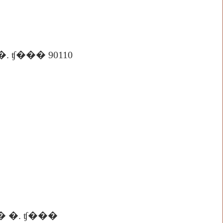
 ʧ��� 90110
 �. ʧ���