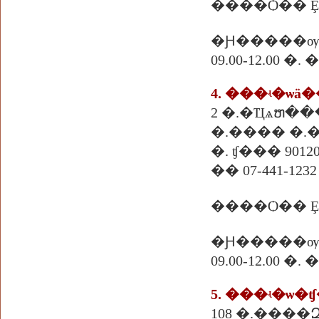
����Ѻ�� 
�Ԩ�����ѹ
09.00-12.00 
4. ���ʵ�ѡ
2 �.�Ҵѧຫ��
�.���� �.
�. ʧ��� 9012
�� 07-441-1232
�Ԩ�����ѹ
09.00-12.00 
5. ���ʵ�ѡ�
108 �.����