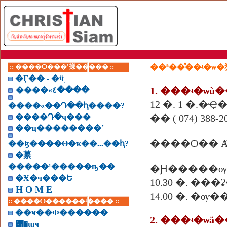
:: ����Ѻ���ʹ㨾����� ::
��ª��ͤ��ʵ�ѡ
�Ӷ�� - �ӵͺ
1. ���ʵ�ѡù�
����«٤����
12 �. 1 �.�
����«��Դ��ԧ����?
����Դ�ҷ���
�� ( 074) 388-20
��ҵ��������˹
����Ѻ�� Ⱥ
��ɮ����Ѳ�ҡ��...��ԧ?
�繤
�����¹�����ҧ��
�Ԩ�����ѹ
�Ӿ�ҹ���Ե
10.30 �. ��
H O M E
14.00 �. �
:: ����Ѻ������¹���� ::
��ҹ��Ф������
2. ���ʵ�ѡ
͸�ɰҹ