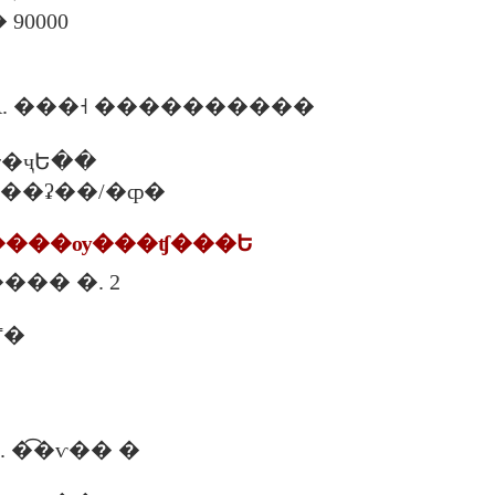
90000
. ���˧ ����������
�ҷԵ��
�. ���ʡ��/�ȹ�
�����ѹ���ʧ���Ե
ྪ���� �. 2
˭�
 �͡�ѵ�� �