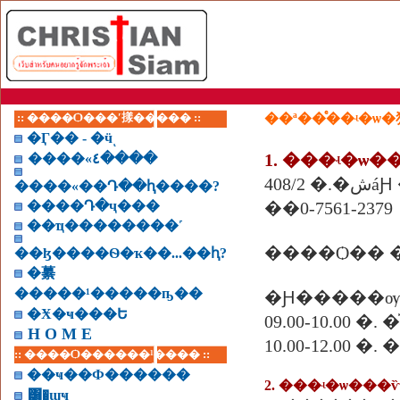
:: ����Ѻ���ʹ㨾����� ::
��ª��ͤ��ʵ�ѡ
�Ӷ�� - �ӵͺ
1. ���ʵ�ѡ
����«٤����
408
����«��Դ��ԧ����?
����Դ�ҷ���
��0-7561-2379
��ҵ��������˹
��ɮ����Ѳ�ҡ��...��ԧ?
�繤
�����¹�����ҧ��
�Ԩ�����ѹ
�Ӿ�ҹ���Ե
09.00-10.00
H O M E
10.00-12.00 �
:: ����Ѻ������¹���� ::
��ҹ��Ф������
2. ���ʵ�ѡ���
͸�ɰҹ