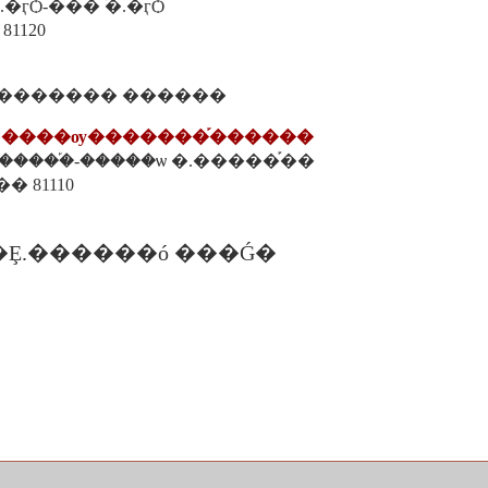
.�ӷѺ-���͡ �.�ӷѺ
81120
.������� ������
�¹����ѹ�������֡������
 �.�����֡-�����ѡ �.�����֡��
� 81110
�Ȩ.������ó ���Ǵ�