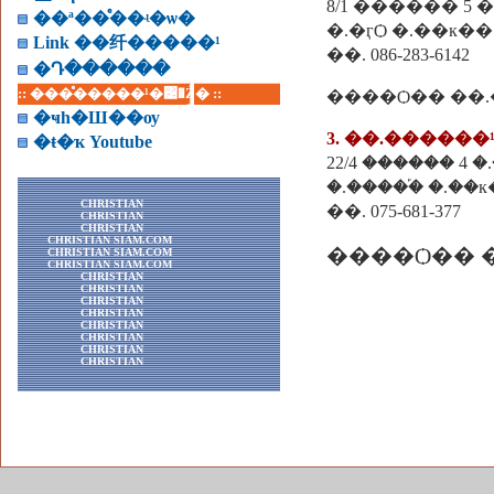
8/1 ������ 5 �
��ª��ͤ��ʵ�ѡ�
�.�ӷѺ �.��к�� 
Link ��纤�����¹
��. 086-283-6142
�Դ������
:: ���ͤ�����¹�͹�Ź� ::
����Ѻ��
��
�ҹһ�Ш��ѹ
3. ��.�����
�ŧ�ҡ Youtube
22/4 ������ 4
�.�����֡ �.��к�
CHRISTIAN
��. 075-681-377
CHRISTIAN
CHRISTIAN
CHRISTIAN SIAM.COM
����Ѻ�� 
CHRISTIAN SIAM.COM
CHRISTIAN SIAM.COM
CHRISTIAN
CHRISTIAN
CHRISTIAN
CHRISTIAN
CHRISTIAN
CHRISTIAN
CHRISTIAN
CHRISTIAN