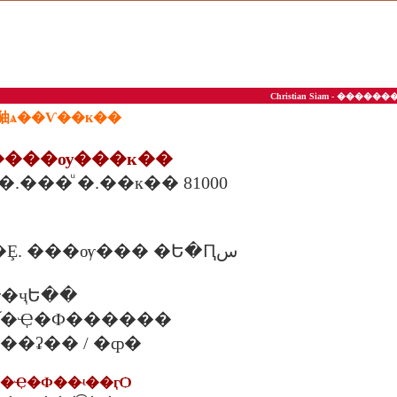
Christian Siam - ��
�㹨ѧ��Ѵ��к��
�����ѹ���к��
/2 �.�شáԨ �.���ͧ �.��к�� 81000
����Ѻ�� �Ȩ. ���ѹ��� �Ե�Ԥس
�ҷԵ��
 �. �֡�Ҿ�Ф������
. ���ʡ�� / �ȹ�
ѷ�Ҿ�Ф��ʵ��ӷѺ