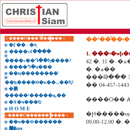
:: ����Ѻ���ʹ㨾����� ::
��ª��ͤ��
�Ӷ�� - �ӵͺ
����«٤����
����«��Դ��ԧ����?
42 �. 11 �. �
����Դ�ҷ���
�. �ѧ��
��ҵ��������˹
���Թ��� 32
��ɮ����Ѳ�ҡ��...��ԧ?
�� 04-457-1443
�繤
�����¹�����ҧ��
����Ѻ�� Ⱥ
�Ӿ�ҹ���Ե
H O M E
�Ԩ�����ѹ
:: ����Ѻ������¹���� ::
09.00-12.00 
��ҹ��Ф������
͸�ɰҹ