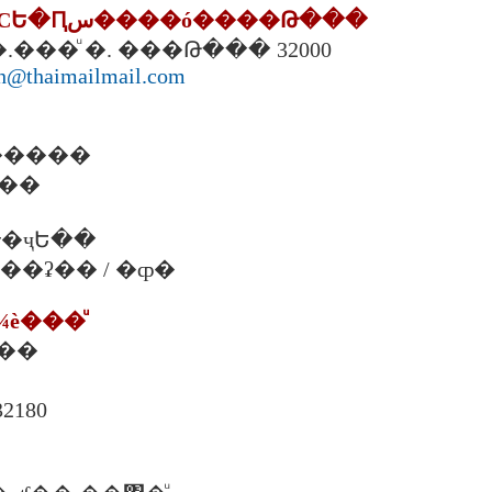
2. ���ʵ�ѡþ�СԵ�Ԥس����ó����Թ���
 �.���ͧ �. ���Թ��� 32000
ch@thaimailmail.com
�����
���
�ҷԵ��
. ���ʡ�� / �ȹ�
¾è���ͧ
���
180