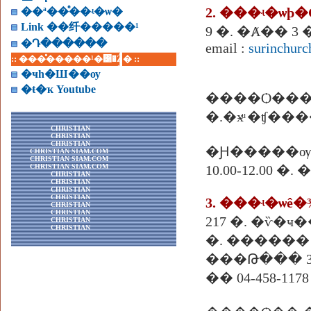
��ª��ͤ��ʵ�ѡ�
Link ��纤�����¹
9 �. �Ⱥ�� 3
�Դ������
email :
surinchur
:: ���ͤ�����¹�͹�Ź� ::
�ҹһ�Ш��ѹ
�ŧ�ҡ Youtube
����Ѻ��
�.�ӿͧ �ʧ��
CHRISTIAN
CHRISTIAN
CHRISTIAN
�Ԩ�����ѹ
CHRISTIAN SIAM.COM
CHRISTIAN SIAM.COM
CHRISTIAN SIAM.COM
10.00-12.00 �
CHRISTIAN
CHRISTIAN
CHRISTIAN
CHRISTIAN
3. ���ʵ�ѡê�
CHRISTIAN
CHRISTIAN
217 �. �ѷ�ҹ
CHRISTIAN
CHRISTIAN
�. ������
���Թ��� 32
�� 04-458-1178