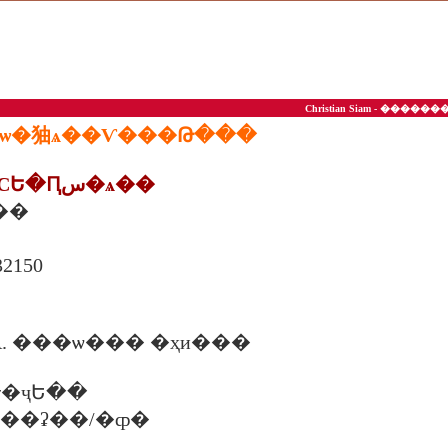
Christian Siam - ��
ʵ�ѡ�㹨ѧ��Ѵ���Թ���
1. ���ʵ�ѡþ�СԵ�Ԥس�ѧ��
ѧ��
150
. ���ѡ��� �ҳи���
�ҷԵ��
�. ���ʡ��/�ȹ�