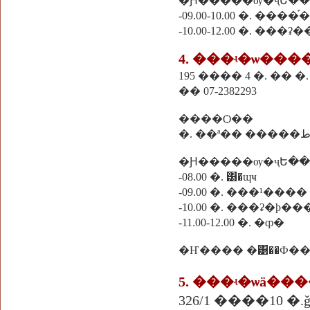
�Ԩ�����ѹ�ҷԵ��
-09.00-10.00 �. ����֡
-10.00-12.00 �. ���ʡ
4. ���ʵ�ѡ��
195 ���� 4 �. �� �
�� 07-2382293
����Ѻ��
�Ԩ�����ѹ�ҷԵ��
-08.00 �. ͸�ɰҹ
-09.00 �. ���¹����
-10.00 �. ���ʡ�þ�
-11.00-12.00 �. �ȹ�
�Ҥ���� �͹��Ф�
5. ���ʵ�ѡä�
326/1 ����10 �