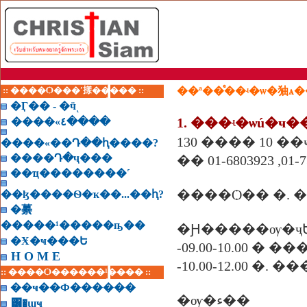
:: ����Ѻ���ʹ㨾����� ::
��ª��ͤ��ʵ�ѡ�㹨ѧ�
�Ӷ�� - �ӵͺ
����«٤����
130 ���� 10 ��ҹ
����«��Դ��ԧ����?
����Դ�ҷ���
�� 01-6803923 ,01-7
��ҵ��������˹
����Ѻ�� �. 
��ɮ����Ѳ�ҡ��...��ԧ?
�繤
�����¹�����ҧ��
�Ԩ�����ѹ�ҷ
�Ӿ�ҹ���Ե
-09.00-10.00 � �
H O M E
-10.00-12.00 �. 
:: ����Ѻ������¹���� ::
��ҹ��Ф������
�ѹ�ء��
͸�ɰҹ