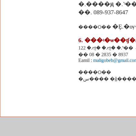
�.����ԭ �.˹ͧ��
��. 089-937-8647
�Ȩ.�
����Ѻ��
6. ���ʵ�ѡ��ʧ
122 �.ૡ� �.ૡ� �.˹ͧ�� 
�� 08 � 2835 � 8937
Eamil :
maligobeb@gmail.co
����Ѻ��
�س���� �ǧ���