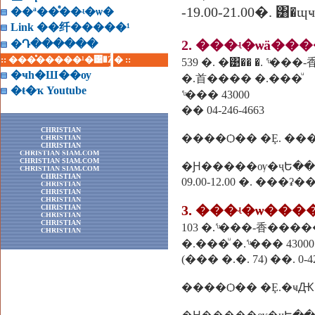
-19.00-21.00�. ͸�ɰҹ
��ª��ͤ��ʵ�ѡ�
Link ��纤�����¹
2. ���ʵ�ѡä�
�Դ������
:: ���ͤ�����¹�͹�Ź� ::
539 �. �͹�� �. ˹ͧ�
�ҹһ�Ш��ѹ
�.⾸���� �.���ͧ
�ŧ�ҡ Youtube
˹ͧ��� 43000
�� 04-246-4663
CHRISTIAN
CHRISTIAN
CHRISTIAN
CHRISTIAN SIAM.COM
CHRISTIAN SIAM.COM
�Ԩ�����ѹ�ҷԵ��
CHRISTIAN SIAM.COM
CHRISTIAN
09.00-12.00 �. ���ʡ
CHRISTIAN
CHRISTIAN
CHRISTIAN
3. ���ʵ�ѡ��
CHRISTIAN
CHRISTIAN
CHRISTIAN
103 �.˹ͧ���-⾹���
CHRISTIAN
�.���ͧ �.˹ͧ��� 43000
(��� �.�. 74) ��. 0-42