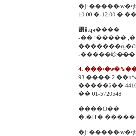
�Ԩ�����ѹ�ҷ
10.00 �-12.00 �
͸�ɰҹ����
-��÷����� ,��
�������ҧ�ӹ�
-�����駼���
4. ���ʵ�ѡ�⤡�
93 ���� 2 ��ҹ⤡
�����ä�� 4416
�� 01-5720548
����Ѻ��
�.�Ҥ� ����
�Ԩ�����ѹ�ҷ