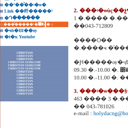
��ª��ͤ��ʵ�ѡ�
2. ���ʵ�ѡùҫ�
Link ��纤�����¹
1 �.���� �.��
�Դ������
:: ���ͤ�����¹�͹�Ź� ::
��043-712809
�ҹһ�Ш��ѹ
�ŧ�ҡ Youtube
����Ѻ��
�.����ҹ �ͧ��
CHRISTIAN
CHRISTIAN
CHRISTIAN
�Ԩ�����ѹ�ҷ
CHRISTIAN SIAM.COM
CHRISTIAN SIAM.COM
09.30 �.-10.00 �. ͸
CHRISTIAN SIAM.COM
CHRISTIAN
CHRISTIAN
10.00 �.-11.00 �
CHRISTIAN
CHRISTIAN
CHRISTIAN
CHRISTIAN
CHRISTIAN
CHRISTIAN
�� 043-781026
e-mail :
holydacng@ho