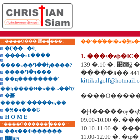
:: ����Ѻ���ʹ㨾����� ::
��ª��ͤ��ʵ�ѡ�㹨ѧ
�Ӷ�� - �ӵͺ
1. ���ʵ�ѡþ�
����«٤����
139 �.10 �. ⹹�
����«��Դ��ԧ����?
����Դ�ҷ���
�����ä�� 441
��ҵ��������˹
kittikulgolf@hotmail.
��ɮ����Ѳ�ҡ��...��ԧ?
����Ѻ������
�繤
�����¹�����ҧ��
�Ӿ�ҹ���Ե
�Ԩ�����ѹ�ҷ
H O M E
09.00-10.00 �.
:: ����Ѻ������¹���� ::
10.10-11.00 �. �
��ҹ��Ф������
11.00-12.00 �. �ȹ�
͸�ɰҹ