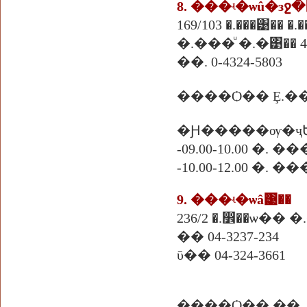
8. ���ʵ�ѡû�зջ�
169/103 �.���͹��
�.���ͧ �.�͹�� 4
��. 0-4324-5803
����Ѻ�� Ȩ.�
�Ԩ�����ѹ�ҷ
-09.00-10.00 �. 
-10.00-12.00 �. 
9. ���ʵ�ѡâ͹��
236/2 �.෾��ѡ�� 
�� 04-3237-234
ῡ�� 04-324-3661
����Ѻ�� ��.