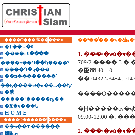
:: ����Ѻ���ʹ㨾����� ::
��ª��ͤ��ʵ�ѡ�㹨ѧ�
�Ӷ�� - �ӵͺ
1. ���ʵ�ѡú�ҹ�
����«٤����
709/2 ���� 3 �
����«��Դ��ԧ����?
����Դ�ҷ���
�͹�� 40110
��ҵ��������˹
�� 04327-3484 ,014
��ɮ����Ѳ�ҡ��...��ԧ?
�繤
����Ѻ������
�����¹�����ҧ��
�Ӿ�ҹ���Ե
�Ԩ�����ѹ�ҷ
H O M E
09.00-12.00 �. 
:: ����Ѻ������¹���� ::
��ҹ��Ф������
2. ���ʵ�ѡú�ҹ�
͸�ɰҹ