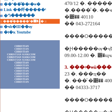
470/12 �. ��
��ª��ͤ��ʵ�ѡ�
�.����ͧ �. ��
Link ��纤�����¹
�Դ������
�͹�� 40110
:: ���ͤ�����¹�͹�Ź� ::
�� 043-272164
�ҹһ�Ш��ѹ
�ŧ�ҡ Youtube
����Ѻ�����
CHRISTIAN
�Ԩ�����ѹ�ҷ
CHRISTIAN
CHRISTIAN
09.00-12.00 �.
CHRISTIAN SIAM.COM
CHRISTIAN SIAM.COM
CHRISTIAN SIAM.COM
CHRISTIAN
CHRISTIAN
3. ���ʵ�ѡù��
CHRISTIAN
CHRISTIAN
23 �. ���ҵ��
CHRISTIAN
CHRISTIAN
CHRISTIAN
�. ���ͧ �͹�� 400
CHRISTIAN
�� 04333-3717