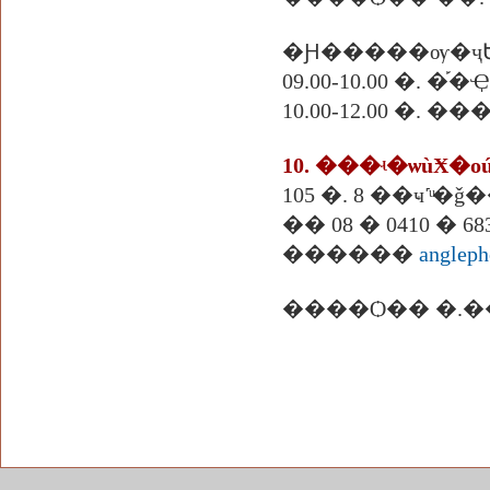
�Ԩ�����ѹ�ҷ
09.00-10.00 �.
10.00-12.00 �. 
10. ���ʵ�ѡùӾ�
105 �. 8 ��ҹ˹ͧ�
��
08 � 0410 � 6
������
anglep
����Ѻ�� �.�