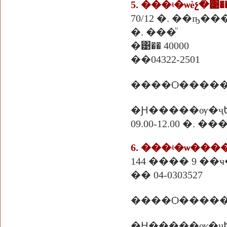
5. ���ʵ�ѡèչ�͹�
70/12 �. ��ҧ���
�. ���ͧ
�͹�� 40000
��04322-2501
����Ѻ������
�Ԩ�����ѹ�ҷ
09.00-12.00 �. 
6. ���ʵ�ѡ���
�� 04-0303527
����Ѻ�����
�Ԩ�����ѹ�ҷ