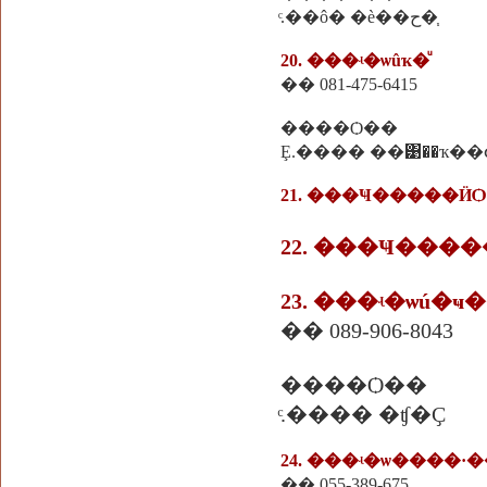
ͨ.��ô� �è��ح�֧
20. ���ʵ�ѡûҡ�ͧ
�� 081-475-6415
����Ѻ��
Ȩ.���� ��͹��ҡ��
21. ���Ҹ�����ӤѺ
22. ���Ҹ����
23. ���ʵ�ѡú
�� 089-906-8043
����Ѻ��
ͨ.���� �ʧ�Ҫ
24. ���ʵ�ѡ����
�� 055-389-675