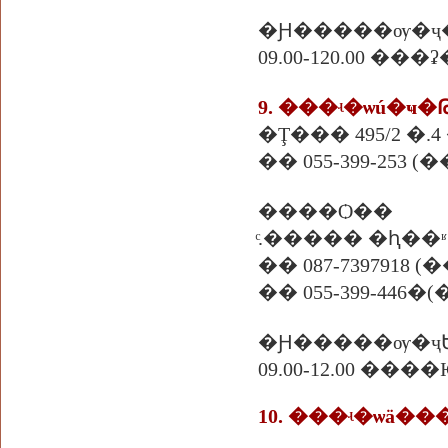
�Ԩ�����ѹ�ҷ
09.00-120.00 ��
9. ���ʵ�ѡú�ҹ�
�Ţ��� 495/2 �.
��
055-399-253 
����Ѻ��
ͨ.����� �ԧ��
�� 087-7397918 
�� 055-399-446
�(
�Ԩ�����ѹ�ҷ
09.00-12.00 �
10. ���ʵ�ѡä�