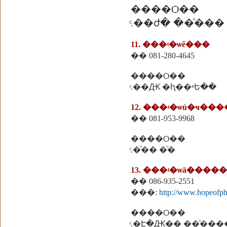
����Ѻ��
ͨ.��ժ� ��ͧ���
11. ���ʵ�ѡê���
�� 081-280-4645
����Ѻ��
ͨ.��Ԫ �ԧ��ʶԵ��
12. ���ʵ�ѡú�ҹ���
�� 081-953-9968
����Ѻ��
ͨ.�ͧ�� �ͧ�
13. ���ʵ�ѡä����
�� 086-935-2551
���:
http://www.hopeofphi
����Ѻ��