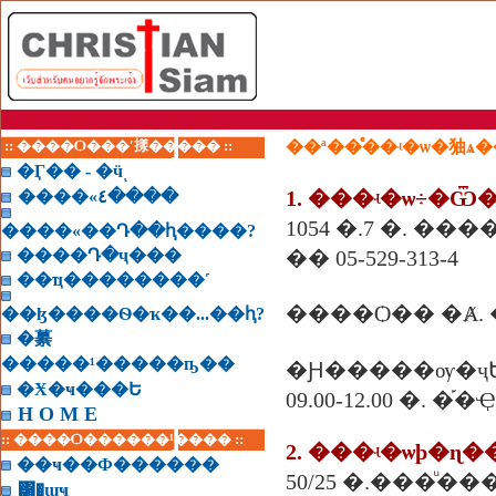
:: ����Ѻ���ʹ㨾����� ::
��ª��ͤ��ʵ�ѡ�㹨ѧ
�Ӷ�� - �ӵͺ
1. ���ʵ�ѡ÷�
����«٤����
1054 �.7 �. ���
����«��Դ��ԧ����?
����Դ�ҷ���
�� 05-529-313-4
��ҵ��������˹
����Ѻ�� �Ⱥ.
��ɮ����Ѳ�ҡ��...��ԧ?
�繤
�����¹�����ҧ��
�Ԩ�����ѹ�ҷ
�Ӿ�ҹ���Ե
09.00-12.00 �.
H O M E
:: ����Ѻ������¹���� ::
2. ���ʵ�ѡþ�ɳ�
��ҹ��Ф������
50/25 �.���ͧ��
͸�ɰҹ