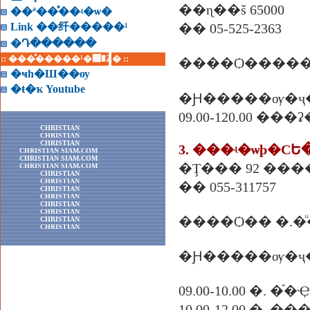
��ɳ��š 65000
��ª��ͤ��ʵ�ѡ�
Link ��纤�����¹
�� 05-525-2363
�Դ������
:: ���ͤ�����¹�͹�Ź� ::
����Ѻ�����
�ҹһ�Ш��ѹ
�ŧ�ҡ Youtube
�Ԩ�����ѹ�ҷ
09.00-120.00 ��
CHRISTIAN
CHRISTIAN
CHRISTIAN
CHRISTIAN SIAM.COM
CHRISTIAN SIAM.COM
�Ţ��� 92 ���� 
CHRISTIAN SIAM.COM
CHRISTIAN
CHRISTIAN
�� 055-311757
CHRISTIAN
CHRISTIAN
CHRISTIAN
CHRISTIAN
����Ѻ�� �.�ͧ
CHRISTIAN
CHRISTIAN
�Ԩ�����ѹ�ҷ
09.00-10.00 �.
10.00-12.00 �. �