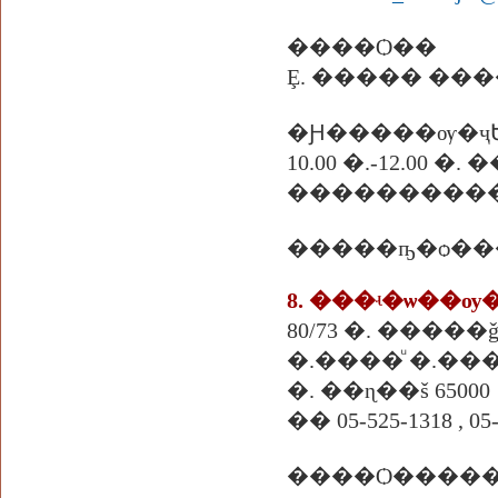
����Ѻ��
Ȩ. ����� ��
�Ԩ�����ѹ�ҷ
10.00 �.-12.00 �
�����ҧ�ѻ���
8. ���ʵ�ѡ��ѹ
80/73 �. �����
�.����ͧ �.���
�. ��ɳ��š 65000
�� 05-525-1318 , 05
����Ѻ������