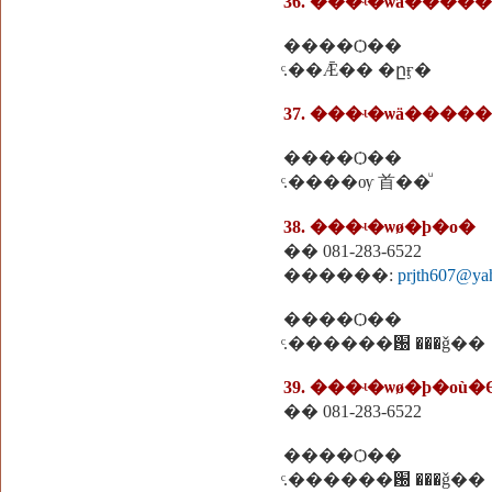
36. ���ʵ�ѡä����
����Ѻ��
ͨ.��Ǣ�� �ըӻ�
37. ���ʵ�ѡä����
����Ѻ��
ͨ.����ѹ ⾸��ͧ
38. ���ʵ�ѡø�þ�о�
�� 081-283-6522
������:
prjth607@ya
����Ѻ��
ͨ.������԰ ���ǧ��
39. ���ʵ�ѡø�þ�оù
�� 081-283-6522
����Ѻ��
ͨ.������԰ ���ǧ��