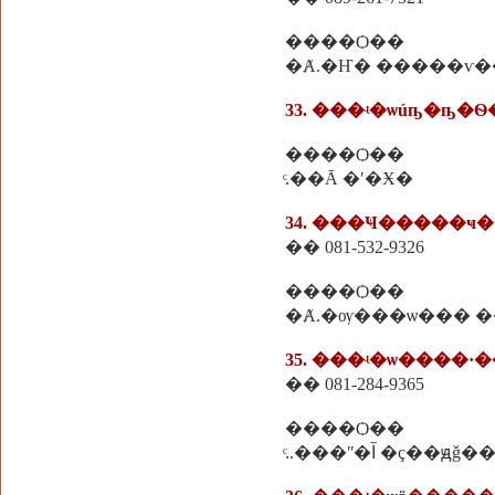
����Ѻ��
�Ⱥ.�Ҥ� �����ѵ�
33. ���ʵ�ѡúҧ�ҧ�
����Ѻ��
ͨ.��Ᾱ �ʹ�Ӿ�
34. ���Ҹ�����ҹ
�� 081-532-9326
����Ѻ��
�Ⱥ.�ѹ���ѡ��� 
35. ���ʵ�ѡ����·�
�� 081-284-9365
����Ѻ��
ͨ..���ʺ�آ �ç��ԭǧ�