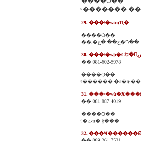
����Ѻ��
ͨ.������� �
29. ���ʵ�ѡùҵҴ�
����Ѻ��
��.�ح�� �ح�Դ��
�� 081-602-5978
����Ѻ��
ͨ.������ �л�ҧ��
31. ���ʵ�ѡù�Ӿ��
�� 081-887-4019
����Ѻ��
ͨ.�تҵ� ǧ���
32. ���Ҹ������
�� 089-261-7521