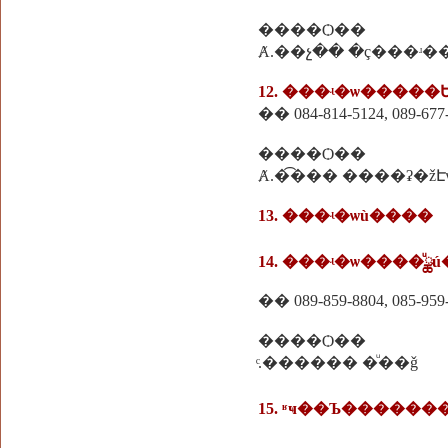
����Ѻ��
Ⱥ.��չ�� �ç���ʴ�
12. ���ʵ�ѡ����
�� 084-814-5124, 089-677
����Ѻ��
Ⱥ.�͡��� ����ʡ�ž
13. ���ʵ�ѡù����
14. ���ʵ�ѡ����ͧྪú
�� 089-859-8804, 085-959
����Ѻ��
ͨ.������ �ͧ��ǧ
15. ʶҹ��Ъ�������