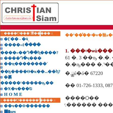
:: ����Ѻ���ʹ㨾����� ::
��ª��ͤ��ʵ�ѡ�㹨ѧ�
�Ӷ�� - �ӵͺ
����«٤����
1. ���ʵ�ѡù���
����«��Դ��ԧ����?
61 �. 3 ��ҧ �.
����Դ�ҷ���
��ҵ��������˹
�.�ҧ��� �.˹ͧ�
��ɮ����Ѳ�ҡ��...��ԧ?
�.ྪú�ó� 67220
�繤
�����¹�����ҧ��
�� 01-726-1333, 087
�Ӿ�ҹ���Ե
H O M E
����Ѻ��
:: ����Ѻ������¹���� ::
ͨ.������ ���
��ҹ��Ф������
͸�ɰҹ