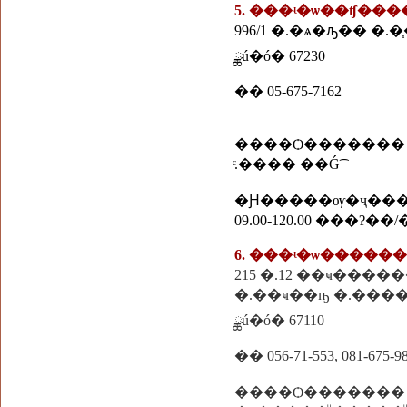
5. ���ʵ�ѡ��ʧ��
996/1 �.�ѧ�ԡ�� �.
ྪú�ó� 67230
�� 05-675-7162
����Ѻ�������
ͨ.���� ��Ǵ͡
�Ԩ�����ѹ�ҷ��
09.00-120.00 ���ʡ��
215 �.12 ��ҹ����
�.��ҹ��ҧ �.���
ྪú�ó� 67110
�� 056-71-553, 081-675-9
����Ѻ�������