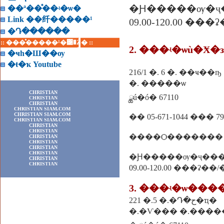
�Ԩ�����ѹ�ҷ
��ª��ͤ��ʵ�ѡ�
Link ��纤�����¹
09.00-120.00 ��
�Դ������
:: ���ͤ�����¹�͹�Ź� ::
2. ���ʵ�ѡù�Ӿ�
�ҹһ�Ш��ѹ
�ŧ�ҡ Youtube
216/1 �. 6 �. ��ҹ��ҧ
�. �����ѡ
CHRISTIAN
ྪú�ó� 67110
CHRISTIAN
CHRISTIAN
CHRISTIAN SIAM.COM
CHRISTIAN SIAM.COM
�� 05-671-1044 ��� 79
CHRISTIAN SIAM.COM
CHRISTIAN
CHRISTIAN
����Ѻ������� �
CHRISTIAN
CHRISTIAN
CHRISTIAN
CHRISTIAN
�Ԩ�����ѹ�ҷ��
CHRISTIAN
CHRISTIAN
09.00-120.00 ���ʡ��
3. ���ʵ�ѡ���
221 �.5 �.�Դ�ح�ҵ�
�.�Ѵ��� �.����