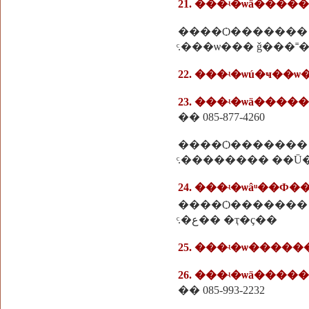
21. ���ʵ�ѡä����
����Ѻ�������
ͨ.���ѡ��� ǧ���˭
22. ���ʵ�ѡú�ҹ��ѡ
23. ���ʵ�ѡä����
�� 085-877-4260
����Ѻ�������
ͨ.�������� ��Ū
24. ���ʵ�ѡâͧ��Ф��
����Ѻ�������
ͨ.�ع�� �ҭ�ç��
25. ���ʵ�ѡ����
26. ���ʵ�ѡä���
�� 085-993-2232