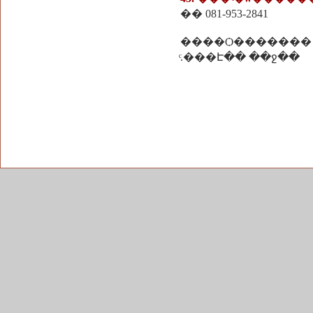
�� 081-953-2841
����Ѻ�������
ͨ.���Է�� ��ջ��