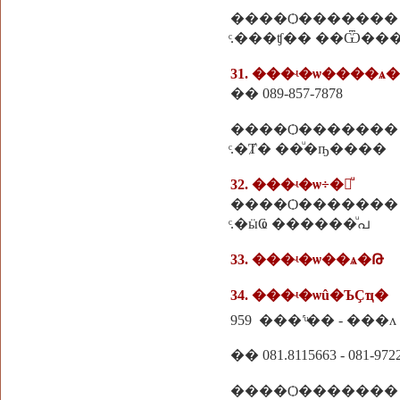
����Ѻ�������
ͨ.���ʧ�� ��Ѿ��
31. ���ʵ�ѡ����ѧ�
�� 089-857-7878
����Ѻ�������
ͨ.�Ⱦ� ��ͧ�ҧ����
32. ���ʵ�ѡ÷�觷ͧ
����Ѻ�������
ͨ.�ӹҨ ������ͧപ
33. ���ʵ�ѡ��ѧ�Թ
34. ���ʵ�ѡû�ЪҪҵ�
959 ���˹ͧ�� - ���
�� 081.8115663 - 081-972
����Ѻ�������