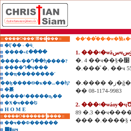
:: ����Ѻ���ʹ㨾����� ::
��ª��ͤ��ʵ�ѡ�㹨ѧ
�Ӷ�� - �ӵͺ
1. ���ʵ�ѡäس
����«٤����
�
����«��Դ��ԧ����?
����Դ�ҷ���
�.���ͧ �. ��ҹ 55
��ҵ��������˹
�.���� �ز
��ɮ����Ѳ�ҡ��...��ԧ?
�繤
�� 08-1174-9983
�����¹�����ҧ��
�Ӿ�ҹ���Ե
H O M E
:: ����Ѻ������¹���� ::
��� �.����§ �
��ҹ��Ф������
͸�ɰҹ