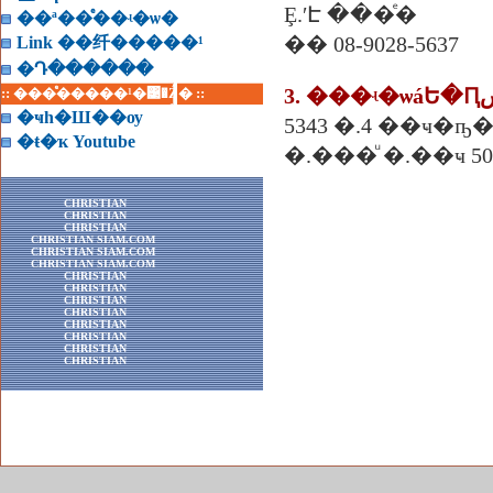
Ȩ.ʹԷ ���ͤ�
��ª��ͤ��ʵ�ѡ�
�� 08-9028-5637
Link ��纤�����¹
�Դ������
:: ���ͤ�����¹�͹�Ź� ::
�ҹһ�Ш��ѹ
5343 �.4 ��ҹ�ҧ
�ŧ�ҡ Youtube
�.���ͧ �.��ҹ 50
CHRISTIAN
CHRISTIAN
CHRISTIAN
CHRISTIAN SIAM.COM
CHRISTIAN SIAM.COM
CHRISTIAN SIAM.COM
CHRISTIAN
CHRISTIAN
CHRISTIAN
CHRISTIAN
CHRISTIAN
CHRISTIAN
CHRISTIAN
CHRISTIAN