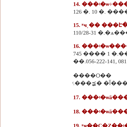
126 �. 10 �. 
15. ʶҹͺ�� ���
110/28-31 �.�
16. ���ʵ�ѡ�
745 ���� 1 �
��.056-222-141, 081
����Ѻ��
ͨ.���⪵� �آ
17. ���ʵ�ѡä
18. ���ʵ�ѡä
19. ʶҹ��С�Ȥ�