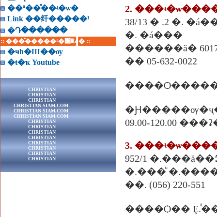
2. ���ʵ�ѡ��
��ª��ͤ��ʵ�ѡ�
Link ��纤�����¹
38/13 � .2 �. �á
�Դ������
�. �á���
:: ���ͤ�����¹�͹�Ź� ::
������ä� 6017
�ҹһ�Ш��ѹ
�� 05-632-0022
�ŧ�ҡ Youtube
����Ѻ�����
CHRISTIAN
CHRISTIAN
CHRISTIAN
CHRISTIAN SIAM.COM
�Ԩ�����ѹ�ҷ
CHRISTIAN SIAM.COM
CHRISTIAN SIAM.COM
09.00-120.00 ��
CHRISTIAN
CHRISTIAN
CHRISTIAN
CHRISTIAN
CHRISTIAN
3. ���ʵ�ѡ��
CHRISTIAN
CHRISTIAN
952/1 �.���ä�
CHRISTIAN
�.���ͧ �.����
��. (056) 220-551
����Ѻ�� Ȩ.ⷹ�