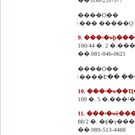
��.056-251-377
����Ѻ��
ͨ.��� �����Ǫ
9. ���ʵ�ѡþ��
100/44 �. 2 
��.081-046-0621
����Ѻ��
ͨ.����Է�� ��
10. ���ʵ�ѡ��
109 �. 5 �.�
11. ���ʵ�ѡê��
88/2 �. �ʧ�ҭ�
��.089-513-4488