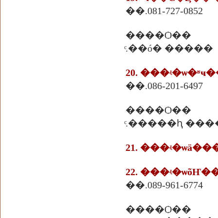
��.081-727-0852
����Ѻ��
ͨ.��ó� �����
20. ���ʵ�ѡ�ʶ
��.086-201-6497
����Ѻ��
21. ���ʵ�ѡä�
22. ���ʵ�ѡõҤ�
��.089-961-6774
����Ѻ��