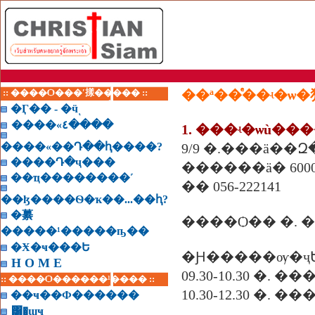
:: ����Ѻ���ʹ㨾����� ::
��ª��ͤ��ʵ�ѡ
�Ӷ�� - �ӵͺ
����«٤����
1. ���ʵ�ѡù��
����«��Դ��ԧ����?
9/9 �.���ä��Զ
����Դ�ҷ���
������ä� 6000
��ҵ��������˹
�� 056-222141
��ɮ����Ѳ�ҡ��...��ԧ?
�繤
�����¹�����ҧ��
�Ӿ�ҹ���Ե
�Ԩ�����ѹ�ҷ
H O M E
09.30-10.30 �.
:: ����Ѻ������¹���� ::
10.30-12.30 �. �
��ҹ��Ф������
͸�ɰҹ