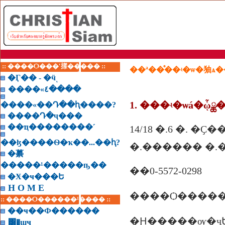
:: ����Ѻ���ʹ㨾����� ::
��ª��ͤ��ʵ�ѡ�㹨ѧ
�Ӷ�� - �ӵͺ
����«٤����
1. ���ʵ�ѡá�ᾧྪ
����«��Դ��ԧ����?
����Դ�ҷ���
��ҵ��������˹
14/18 �.6 �. �Ҫ�
��ɮ����Ѳ�ҡ��...��ԧ?
�.������ �.���
�繤
�����¹�����ҧ��
��0-5572-0298
�Ӿ�ҹ���Ե
H O M E
:: ����Ѻ������¹���� ::
��ҹ��Ф������
�Ԩ�����ѹ�ҷ
͸�ɰҹ