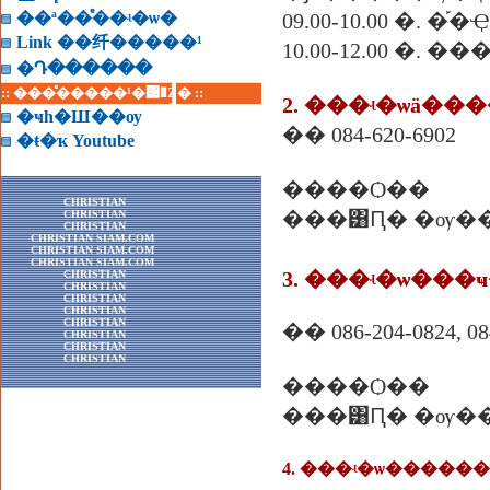
��ª��ͤ��ʵ�ѡ�
09.00-10.00 �.
Link ��纤�����¹
10.00-12.00 �. �
�Դ������
:: ���ͤ�����¹�͹�Ź� ::
2. ���ʵ�ѡä��
�ҹһ�Ш��ѹ
�� 084-620-6902
�ŧ�ҡ Youtube
����Ѻ��
CHRISTIAN
���͸Ԥ� �ѹ�
CHRISTIAN
CHRISTIAN
CHRISTIAN SIAM.COM
CHRISTIAN SIAM.COM
CHRISTIAN SIAM.COM
3. ���ʵ�ѡ��
CHRISTIAN
CHRISTIAN
CHRISTIAN
CHRISTIAN
CHRISTIAN
�� 086-204-0824, 08
CHRISTIAN
CHRISTIAN
CHRISTIAN
����Ѻ��
���͸Ԥ� �ѹ�
4. ���ʵ�ѡ�����