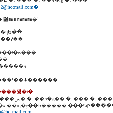
1 �. �آ���Է �. ��� �. ��ҹ�ҧ �. ���ͧ
_2@hotmail.com
�
��� �������ͧ
�ҷԵ��
. ���ʡ��
 �. ���ʵ�ѡ���
���
�.�����ҹ
0 �. ���¹��Ф������
���ͧ�꺵�ʵ�
037/10 �. �ѹ����ش� �. ��һ�д�� �. ���ͧ �. ���
ᴧ ��ҧ�ç��Һ�����ͧ ���ʶҹբ�����
n@hotmail.com