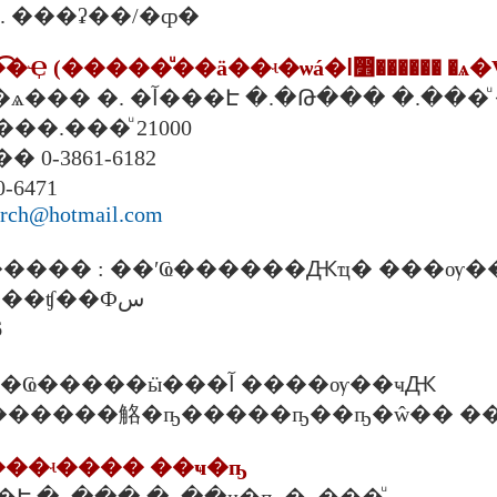
00 �. ���ʡ��/�ȹ�
2. ���ʵ�ѡ��͡�Ҿ (�����ͧ��ä��ʵ�ѡá
�Ţ��� 5 �. �ѧ��� �. �آ���Է �.�Թ��� �.
���.���ͧ 21000
 0-3861-6182
-6471
urch@hotmail.com
���� : ��ʹҨ������Ԫҵ� ���ѹ�
�ç��þѲ�����ʧ��Фس
6
���Ѵ��� : �Ҩ�����ӹ���آ ����ѹ��ҹԪ
����ʵ���� ��ҹ�ҧ