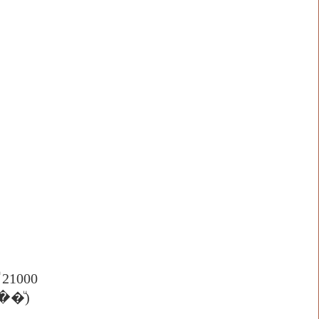
ͧ 21000
�ͧ)