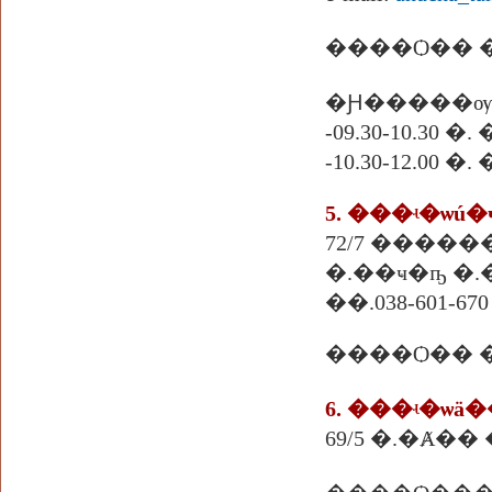
�Ԩ�����ѹ
-09.30-10.30
-10.30-12.0
5. ���ʵ�ѡú
�.��ҹ�ҧ �.�
��.038-601-670
����Ѻ�� �
6. ���ʵ�ѡä
69/5 �.�Ⱥ�� 