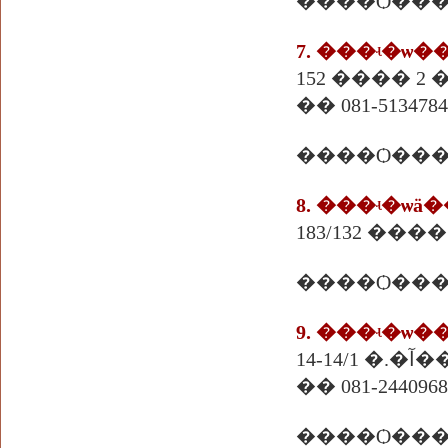
7. ���ʵ�ѡ
152 ���� 2 �
�� 081-5134784
����Ѻ���
8. ���ʵ�ѡ
183/132 ���
����Ѻ���
9. ���ʵ�ѡ
14-
�� 081-2440968