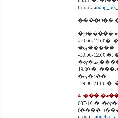
83/6
Email:
anong_lek
����Ѻ�� �.͹
�Ԩ�����ѹ
-10.00-12.00�
�ѹ�����
-10.00-12.00
�ѹ�ظ,��
19.00 �. ��
�ѹ�ء��
-19.00-21.0
4. ���ʵ�ѡ�
(����Ҵ���
e-mail:
anucha_ta