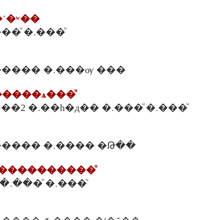
�ʹ�ʷ��
.���ͧ �.���ͧ
���� �.���ѹ ���
ä�����ѧ���ͧ
����2 �.��һ�д�� �.���ͧ �.���ͧ
���� �.���� �Թ��
ѡ�����������ͧ
 �.���ͧ �.���ͧ