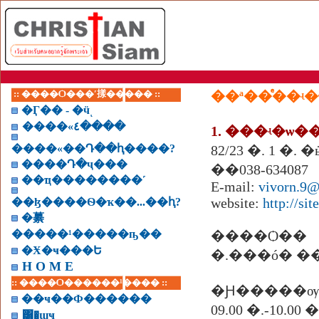
:: ����Ѻ���ʹ㨾����� ::
��ª��ͤ��ʵ
�Ӷ�� - �ӵͺ
����«٤����
1. ���ʵ�ѡ�
����«��Դ��ԧ����?
82/23 �. 1 �. 
����Դ�ҷ���
��038-634087
��ҵ��������˹
E-mail:
vivorn.9
website:
http://si
��ɮ����Ѳ�ҡ��...��ԧ?
�繤
�����¹�����ҧ��
����Ѻ��
�Ӿ�ҹ���Ե
�.���ó� ���
H O M E
:: ����Ѻ������¹���� ::
�Ԩ�����ѹ
��ҹ��Ф������
09.00 �.-10.
͸�ɰҹ