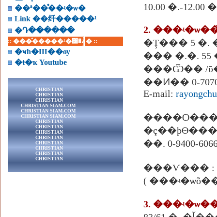
10.00 �.-12.
��ª��ͤ��ʵ�ѡ�
Link ��纤�����¹
�Դ������
:: ���ͤ�����¹�͹�Ź� ::
�ҹһ�Ш��ѹ
��� �.�. 55 
�ŧ�ҡ Youtube
���Ѿ�� /ῡ��
��Ͷ�� 0-7070
CHRISTIAN
E-mail:
rayongch
CHRISTIAN
CHRISTIAN
CHRISTIAN SIAM.COM
CHRISTIAN SIAM.COM
����Ѻ���
CHRISTIAN SIAM.COM
CHRISTIAN
CHRISTIAN
CHRISTIAN
CHRISTIAN
��. 0-9400-606
CHRISTIAN
CHRISTIAN
CHRISTIAN
CHRISTIAN
3. ���ʵ�ѡ