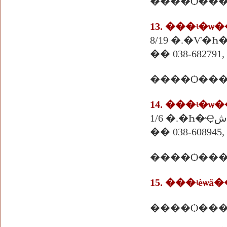
����Ѻ����
13. ���ʵ�ѡ
�� 038-682791, 
�� 038-608945, 
����Ѻ���
15. ���ʵè
����Ѻ���