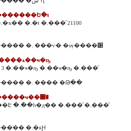
����Ѻ������� �س˹ԧ
��������Ե�ŧ
.�ҡ�� �.�ŧ �.���ͧ 21100
���� �. ���ѵ� �ѹ����͹
ä�����ѧ��ҹ�ҧ
� 3 �.��ҹ�ҧ �.��ҹ�ҧ �.���ͧ
���� �. ���� �Թ��
������ҹ��͹�
14/1 �.�آ���Է �.��һ�д�� �.���ͧ �.���ͧ
����Ѻ������� �.�ءԨ