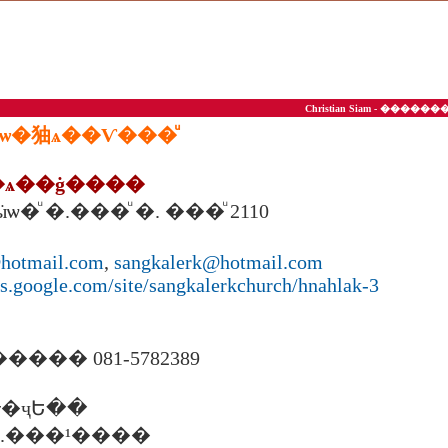
Christian Siam - ��
�ѡ�㹨ѧ��Ѵ���ͧ
�ѧ��ġ��
��
�ӹѡ�ͧ �.���ͧ �. ���ͧ 2110
@hotmail.com
,
sangkalerk@hotmail.com
tes.google.com/site/sangkalerkchurch/hnahlak-3
��� 081-5782389
�ҷԵ��
00 �.���¹����