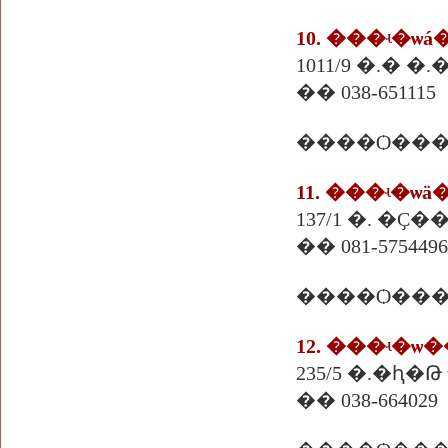
10. ���ʵ�ѡá
1011/9 �.� �
�� 038-651115
����Ѻ���
11. ���ʵ�ѡ
137/1 �. �Ҫ
�� 081-5754496
����Ѻ���
12. ���ʵ�
235/5 �.�ԧ�Թ
�� 038-664029