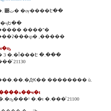
����Ѻ�� �. ͹ت� �ѹ����Է��
�ҷԵ��
 �. ����� ����˭�
0 �. ���ʡ���ȹ� ,�����
�ҹ�ҧ
72/7 ������ 3 �.�آ���Է �.���
��ͧ 21130
��.��.�Ԫ�� �������� ù.
�����ѧ��ҹ�ŧ
�.�ҧ���¹ �.�ŧ �.���ͧ 21100