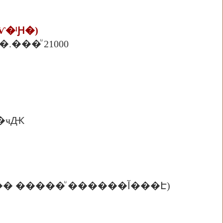
�ا෾������ �ѧ�Ѵ�ˡԨ�)
���ͧ �.���ͧ 21000
�ҹԪ
( ���ʵ�ѡõ�������觡�ҧ�����ҧ��ҧ�ŵ�� ��� �����ͧ ������آ���Է)