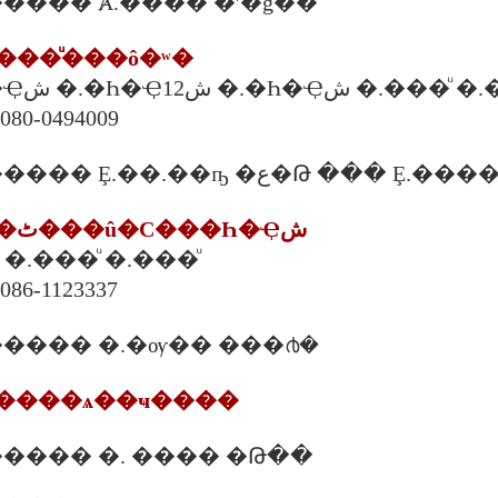
��� Ⱥ.���� �ʹ�ǧ��
����ͧ���ô�ʷ�
8/19 �.�Ѵ�Һ�Ҿش �.�Һ�Ҿش12 �.�Һ�Ҿش 
080-0494009
14. ���ʵ�ѡ��ٹ���û�С���Һ�Ҿش
1/6 �.�Һ�Ҿش �.���ͧ �.���ͧ
086-1123337
���� �.�ѹ�� ���൪�
ѡä�����ѧ��ҹ����
���� �. ���� �Թ��