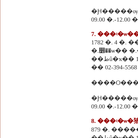
�Ԩ�����ѹ
09.00 �.-12.
7. ���ʵ�ѡ
�.෾��ѡ�� �
��طû�ҡ�� 
�� 02-394-5568
����Ѻ���
�Ԩ�����ѹ
09.00 �.-12.
879 �. ����
��طû�ҡ�� 