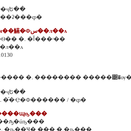
�ҷԵ��
�. ���ʡ���ȹ�
4. ���ʵ�ѡú�ҹ��觾�Фس��л��ᴧ
458 �. �÷���Ѳ�� �. �آ���ʴ��
��л��ᴧ
10130
���� �. �������� �����͹�ѹ
�ҷԵ��
00 �. �֡�Ҿ�Ф������ / �ȹ�
�����պҧ���
��ԡ�úҧ���
3 �. �ҧ��Ҹ� ��� �.�ҧ���