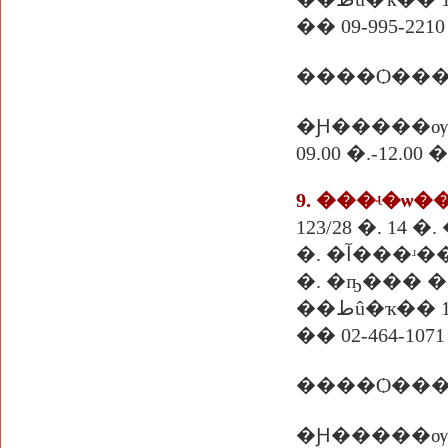
�� 09-995-2210
�Ԩ�����ѹ
09.00 �.-12.
9. ���ʵ�ѡ
123/28 �. 1
�. �آ���ʴ�
�. �ҧ��� 
��طû�ҡ�� 
�� 02-464-1071
����Ѻ���
�Ԩ�����ѹ