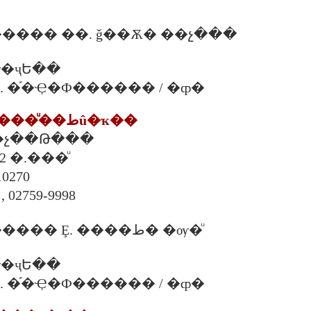
���� ��. ǧ��Ѫ� ��չ���
�ҷԵ��
00 �. �֡�Ҿ�Ф������ / �ȹ�
12. ���ʵ�ѡ����ͧ��طû�ҡ��
. ��չ��Թ���
2 �.���ͧ
10270
, 02759-9998
����Ѻ������� Ȩ. ����ط� �ѹ�ͧ
�ҷԵ��
00 �. �֡�Ҿ�Ф������ / �ȹ�