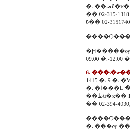
�. ��طû
�� 02-315-1318
ῡ�� 02-3151740
����Ѻ���
�Ԩ�����ѹ
09.00 �.-12.
6. ���ʵ�ѡ
1415 �. 9 �.
�. �آ���Է
��طû�ҡ�� 
�� 02-394-4030,
����Ѻ��