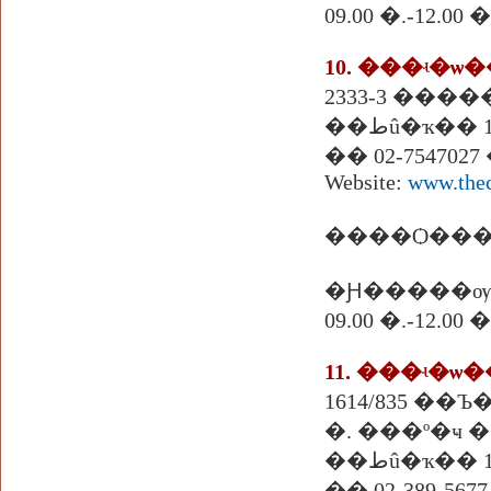
09.00 �.-12.
10. ���ʵ�
2333-3 ����
��طû�ҡ�� 
�� 02-7547027
Website:
www.thec
����Ѻ������
�Ԩ�����ѹ
09.00 �.-12.
11. ���ʵ�ѡ
�. ���º�ҹ �
��طû�ҡ�� 
�� 02-389-5677