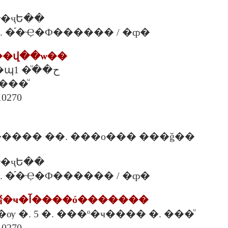
�ҷԵ��
00 �. �֡�Ҿ�Ф������ / �ȹ�
���վ��ѡ��
1782 �. 4 �. ��պح���ͧ 1
.���ͧ
10270
���� ��. ���о��� ���ǧ��
�ҷԵ��
00 �. �֡�Ҿ�Ф������ / �ȹ�
8. ���ʵ�ѡ�㹺�ҹ�آ����ó�������
�ѹ �. 5 �. ���º�ҹ���� �. ���ͧ
10270