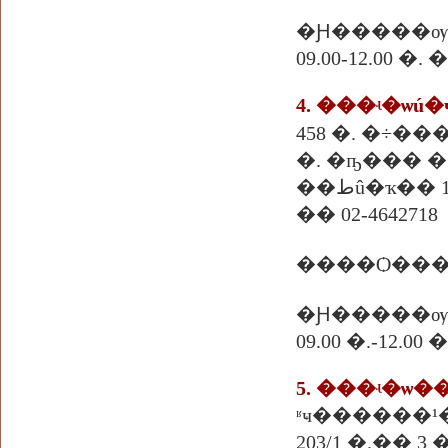
�Ԩ�����ѹ
09.00-12.00 
�. �ҧ��� 
��طû�ҡ�� 
�� 02-4642718
����Ѻ���
�Ԩ�����ѹ
09.00 �.-12.
5. ���ʵ�ѡ
ʶҹ������¹
203/1 �.�� 