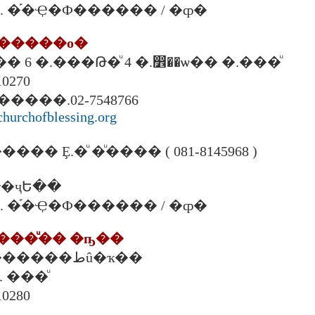
00 �. �֡�Ҿ�Ф������ / �ȹ�
ѡ������о�
�� 6 �.���Թ�ͧ 4 �.෾��ѡ�� �.���ͧ
10270
 �����.02-7548766
hurchofblessing.org
� Ȩ.�ͧ �ͧ���� ( 081-8145968 )
�ҷԵ��
00 �. �֡�Ҿ�Ф������ / �ȹ�
����ͧ�� �ҧ��
1614/835 ��Ъ������طû�ҡ��
. ���ͧ
10280