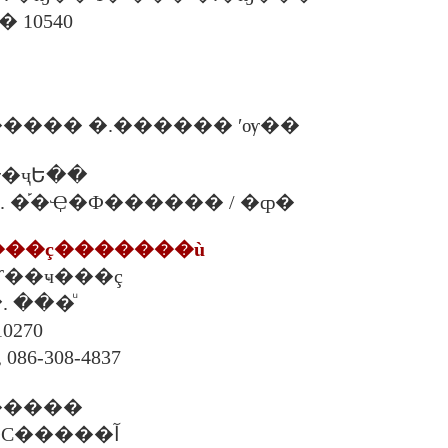
�ҡ�� 10540
���� �.������ ʹѹ��
�ҷԵ��
00 �. �֡�Ҿ�Ф������ / �ȹ�
����ç�������ù
 �Ѵ��ҹ���ç
 �. ���ͧ
10270
 086-308-4837
�����
�. ���ѹ ��С�����آ