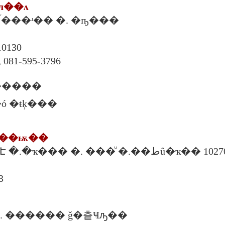
�л��ᴧ
53/147-148 �. �آ���ʴ�� �. �ҧ���
10130
 081-595-3796
�����
ó �ŧķ���
þ���ѭ��
318 �. �آ���Է �.�ҡ��� �. ���ͧ �.��طû�ҡ�� 
3
. ������ ǧ�츹Ҹԡ��