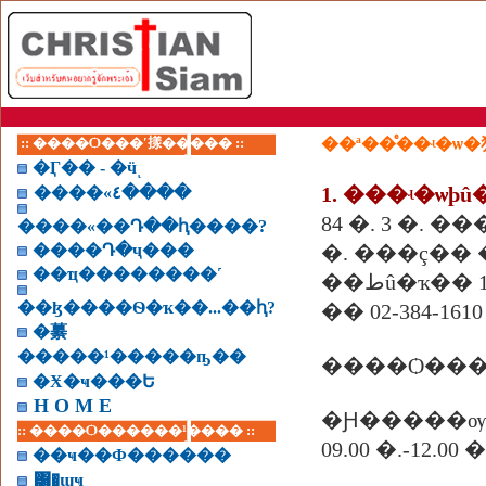
:: ����Ѻ���ʹ㨾����� ::
�Ӷ�� - �ӵͺ
1. ���ʵ�ѡ
����«٤����
84 �. 3 �.
����«��Դ��ԧ����?
����Դ�ҷ���
�. ���ç��
��ҵ��������˹
��طû�ҡ�� 
��ɮ����Ѳ�ҡ��...��ԧ?
�� 02-384-1610 
�繤
�����¹�����ҧ��
����Ѻ����
�Ӿ�ҹ���Ե
H O M E
�Ԩ�����ѹ
:: ����Ѻ������¹���� ::
09.00 �.-12.
��ҹ��Ф������
͸�ɰҹ