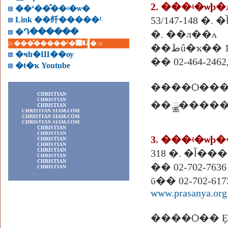
2. ���ʵ�ѡþ
��ª��ͤ��ʵ�ѡ�
Link ��纤�����¹
�Դ������
�. ��л��ᴧ
:: ���ͤ�����¹�͹�Ź� ::
��طû�ҡ�� 
�ҹһ�Ш��ѹ
�� 02-464-2462,
�ŧ�ҡ Youtube
����Ѻ��
CHRISTIAN
CHRISTIAN
��.ྪ�����
CHRISTIAN
CHRISTIAN SIAM.COM
CHRISTIAN SIAM.COM
CHRISTIAN SIAM.COM
CHRISTIAN
CHRISTIAN
3. ���ʵ�ѡ
CHRISTIAN
CHRISTIAN
CHRISTIAN
CHRISTIAN
CHRISTIAN
�� 02-702-7636
CHRISTIAN
ῡ�� 02-702-617
www.prasanya.org
����Ѻ�� Ȩ