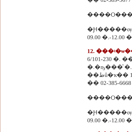
����Ѻ���
�Ԩ�����ѹ
09.00 �.-12.
6/101-230 �
�.�ҧ���ͧ �.
��طû�ҡ�� 
�� 02-385-6668 
�Ԩ�����ѹ
09.00 �.-12.