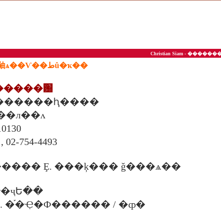
Christian Siam - ��
��ª��ͤ��ʵ�ѡ�㹨ѧ��Ѵ��طû�ҡ��
þû�����԰
 ��������ԧ����
 ��л��ᴧ
10130
, 02-754-4493
��� Ȩ. ���ķ��� ǧ���ѧ��
�ҷԵ��
00 �. �֡�Ҿ�Ф������ / �ȹ�