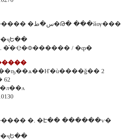
����Ѻ������� �س�ط�Թ� ���йѹ���
�ҷԵ��
00 �. �֡�Ҿ�Ф������ / �ȹ�
������
4 �. ��ҧ��ѧ��Ҥ�ù����ǧ�� 2
� 62
��л��ᴧ
10130
���� �. �Է�� ������ѵ�
�ҷԵ��