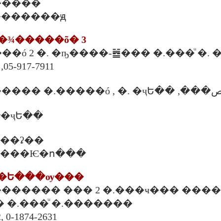
�����
�è��������ԭ
��¾�����õ� 3
����ó 2 �. �ҧ����-䷹��� �.���ͧ �
,05-917-7911
����Ѻ������� �.�����ó , �. �ҷԵ�
�ҷԵ��
. ���ʡ��
 �. ����Ѥ�ո���
ê��Ե���ѹ���
�·������� ��� 2 �.���ҹ��� ����
 �.���ͧ �.�������
, 0-1874-2631