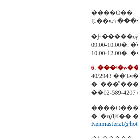
����Ѻ��
Ȩ.��ʵտ ��
�Ԩ�����ѹ
09.00-10.00
10.00-12.00�
6. ���ʵ�ѡ
40/2943 ��Ъ
�. ���ͧ ���
��02-589-4207 
����Ѻ��
Kenmasterz1@hot