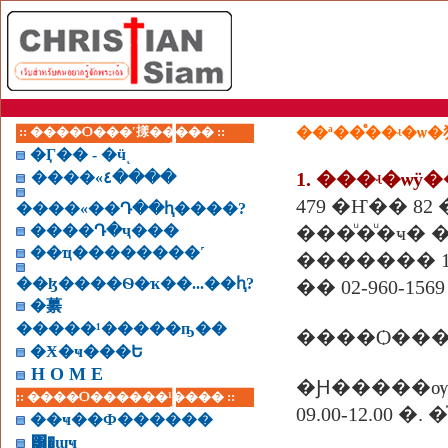
:: ����Ѻ���ʹ㨾����� ::
��ª��ͤ��ʵ�ѡ
�Ӷ�� - �ӵͺ
1. ���ʵ�ѡÿ
����«٤����
479 �Ҥ�� 82 
����«��Դ��ԧ����?
����Դ�ҷ���
���ͧ�ͧ�ҹ� 
��ҵ��������˹
������� 11
��ɮ����Ѳ�ҡ��...��ԧ?
�� 02-960-1569 
�繤
�����¹�����ҧ��
�Ӿ�ҹ���Ե
H O M E
�Ԩ�����ѹ
:: ����Ѻ������¹���� ::
09.00-12.00
��ҹ��Ф������
͸�ɰҹ