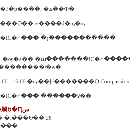
15 ���ʡ�þ����, �ѧ��Ф�
30 �����Ѻ��зҹ����á�ҧ�ѹ
.00 ���Ѥ�ո��� �¡�����������
Ѥ�ո��������ҹ
��������ʵ�ѡ�
0 - 16.00 �ѹ��Ԩ�������Ѻ Compassio
.30 ���Ѥ�ո��� ������ʡ��
9. ���ʵ�ѡ��駡Ե�Ԥس
.��᷹ �.���Ѳ�� 28
ҡ���