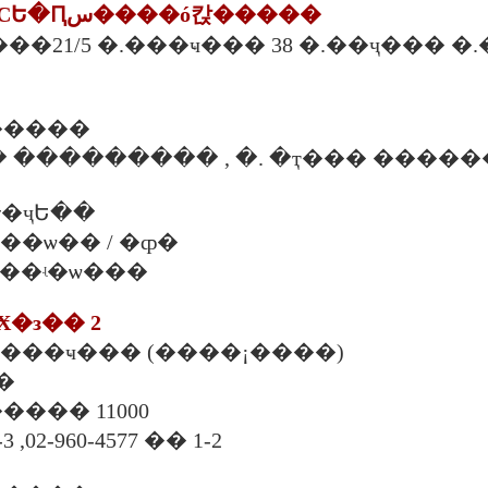
2. ���ʵ�ѡþ�СԵ�Ԥس����ó칹�����
���21/5 �.���ҹ��� 38 �.��ҷ��� �.
�����
 ��������� , �. �ҭ��� �����
�ҷԵ��
�. ���ѡ�� / �ȹ�
�. ���ʵ�ѡ���
Ӿ�з�� 2
. ���ҹ��� (����¡����)
�
���� 11000
3 ,02-960-4577 �� 1-2