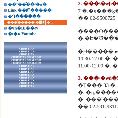
��ª��ͤ��ʵ�ѡ�
Link ��纤�����¹
7 �.�ҹ���ķ
�Դ������
�� 02-9500725
:: ���ͤ�����¹�͹�Ź� ::
�ҹһ�Ш��ѹ
����Ѻ��
�ŧ�ҡ Youtube
�.�Է�Ծ���
CHRISTIAN
�Ԩ�����ѹ
CHRISTIAN
CHRISTIAN
10.30-12.00 
CHRISTIAN SIAM.COM
CHRISTIAN SIAM.COM
CHRISTIAN SIAM.COM
11.00-12.00 
CHRISTIAN
CHRISTIAN
CHRISTIAN
CHRISTIAN
3. ���ʵ�ѡù�
CHRISTIAN
CHRISTIAN
CHRISTIAN
�Ţ��� 33 �
CHRISTIAN
�. �ҧ����
�. ���ͧ ���
�� 02-591-9311-