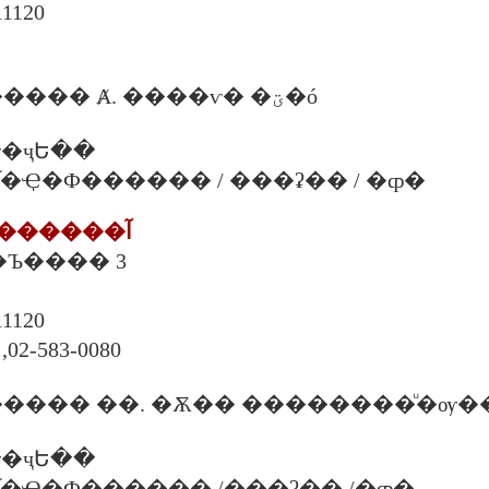
120
����Ѻ������� Ⱥ. ����ѵ� �ؾ�ó
�ҷԵ��
 �. �֡�Ҿ�Ф������ / ���ʡ�� / �ȹ�
10. ���ʵ�ѡ�������آ
69-70 �.�آһ�Ъ���� 3
120
,02-583-0080
���� ��. �Ѫ�� ��������ͧ�ѹ�
�ҷԵ��
 �. �֡�Ҿ�Ф������ /���ʡ�� /�ȹ�