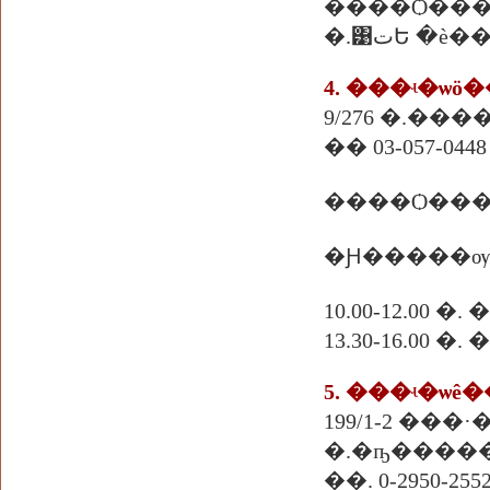
����Ѻ��
�.͹تԵ 
4. ���ʵ�ѡö
9/276 �.��
�� 03-057-0448 
�Ԩ�����ѹ
10.00-12.00 �
13.30-16.00
5. ���ʵ�ѡ
199/1-2 ��
�.�ҧ�����
��. 0-2950-2552