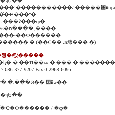
�ҷԵ��
 ������¹�����������/ �����͸�ɰҹ
���֡�Ҽ���˭�
00 �. ���ʡ���ȹ�
���Ѥ�ո����ͺ����
������¹��Ф������
�Ԩ������� � (��С�� .ᨡ㺻��� �)
��꺵�ʵ칹�����
�ɮ� �.��Ҵ��ѭ �.���ͧ �.������� 1
7 086-377-9207 Fax 0-2968-6095
� �.���Ѳ�� ෾�ѡ��
�ҷԵ��
�. �֡�Ҿ�Ф������ / �ȹ�