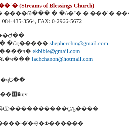
��ʾ�
(Streams of Blessings Church)
6 �.����Թ��� �.�ǹ�˭� �.���ͧ �.��
084-435-3564, FAX: 0-2966-5672
��Ժ��
�� �ӹҭ�����
shepherohm@gmail.com
�����ҷ�
ekbible@gmail.com
�� �Ѫ�ҹ���
lachchanon@hotmail.com
�ҷԵ��
�����͸�ɰҹ
15 ��鹺Ѿ����������Ҫԡ����
0 ������¹�֡�Ҿ�Ф������