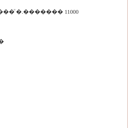
���ͧ �.������� 11000
�