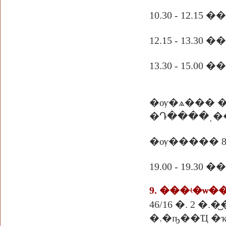
10.30 - 12.
12.15 - 13.
13.30 - 15
�ѹ�ѧ��� �֧ �ѹ�ء�� �ա�������
�Դ����ͺ�
�ѹ����� 8.0
19.00 - 19
46/16 �. 2 �
�.�ҧ��Ҵ �