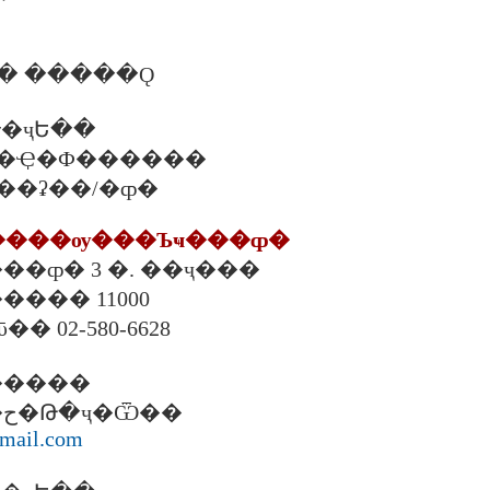
�� �����Ǫ
�ҷԵ��
�. �֡�Ҿ�Ф������
. ���ʡ��/�ȹ�
�����ѹ���Ъҹ���ȹ�
ҹ���ȹ� 3 �. ��ҷ���
���� 11000
ῡ�� 02-580-6628
�����
�. �ҵԪ�� �ح�Թ�ҷ�Ѿ��
mail.com