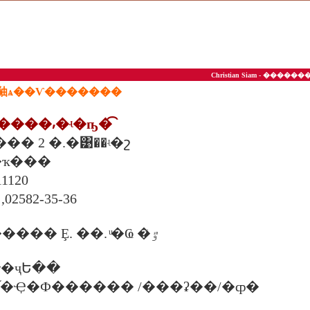
Christian Siam - ��
�㹨ѧ��Ѵ
�������
�����⸴�ʵ�ҧ�͡
��� 2 �.�͹��ʵ�շ
�ҡ���
120
,02582-35-36
����Ѻ������� Ȩ. ��. ͧ�Ҩ �ٷͧ
�ҷԵ��
 �. �֡�Ҿ�Ф������ /���ʡ��/�ȹ�