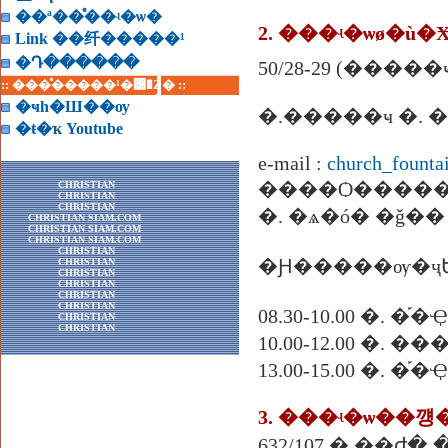
��ª��ͤ��ʵ�ѡ�
2. ���ʵ�ѡø�ù�
Link ��纤�����¹
�Դ������
50/28-29 (���
:: ���ͤ�����¹�͹�Ź� ::
�ҹһ�Ш��ѹ
�.�����ҹ �. �
�ŧ�ҡ Youtube
e-mail :
church_fount
����Ѻ����
CHRISTIAN
CHRISTIAN
CHRISTIAN
�. �ѧ�ó� �ǧ��
CHRISTIAN SIAM.COM
CHRISTIAN SIAM.COM
CHRISTIAN SIAM.COM
CHRISTIAN
�Ԩ�����ѹ�ҷ
CHRISTIAN
CHRISTIAN
CHRISTIAN
CHRISTIAN
CHRISTIAN
08.30-10.00 �.
CHRISTIAN
CHRISTIAN
10.00-12.00 �. �
13.00-15.00 �
3. ���ʵ�ѡ��꺵
632/107 �.��ժ�