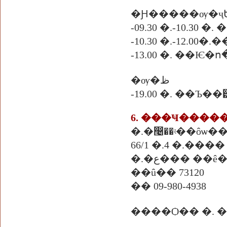
�Ԩ�����ѹ�ҷ
-09.30 �.-10.30 �
-10.30 �.-12.00
�ѹ�ظ
-19.00 �. ��Ъ��
6. ���Ҹ����
�.�෤��ʵ��ôѡ��
66/1 �.4 �.����
�.�ع��� �
��û�� 73120
�� 09-980-4938
����Ѻ�� �. 