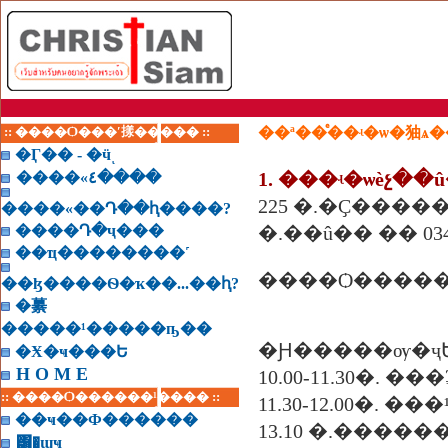
:: ����Ѻ���ʹ㨾����� ::
��ª��ͤ��ʵ�ѡ�㹨ѧ
�Ӷ�� - �ӵͺ
1. ���ʵ�ѡèչ��
����«٤����
225 �.�Ҫ�����
����«��Դ��ԧ����?
����Դ�ҷ���
�.��û�� �� 034-24
��ҵ��������˹
����Ѻ�����
��ɮ����Ѳ�ҡ��...��ԧ?
�繤
�����¹�����ҧ��
�Ԩ�����ѹ�ҷ
�Ӿ�ҹ���Ե
H O M E
10.00-11.30�. 
:: ����Ѻ������¹���� ::
11.30-12.00�.
��ҹ��Ф������
1
3
.
1
0
͸�ɰҹ