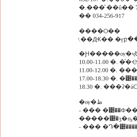
�.���ͧ ��û�� 7
�� 034-256-917
����Ѻ��
ͨ.��Ԫ�� �ӻբ��, 
�Ԩ�����ѹ�ҷ
10.00-11.00 �.
11.00-12.00 �. �
17.00-18.30 �.
18.30 �. ���ʡ
�ѹ�ظ
- ��� �͹��Ф
�����͹�ӡ�ҧ