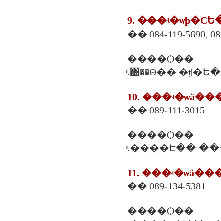
�� 084-119-5690, 08
����Ѻ��
10. ���ʵ�ѡä�
�� 089-111-3015
����Ѻ��
ͨ.����Է�� �
11. ���ʵ�ѡä�
�� 089-134-5381
����Ѻ��