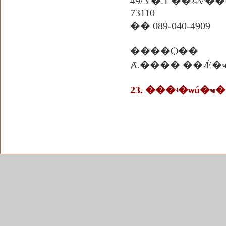
49/3 �.1 ��©ѵ
73110
�� 089-040-4909
����Ѻ��
Ⱥ.���� ��Ǽ�
23. ���ʵ�ѡú�