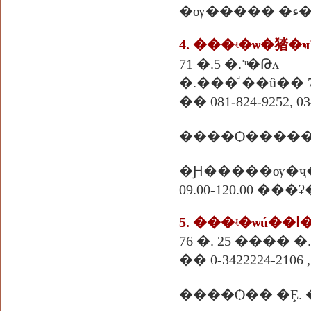
�
4. ���ʵ�ѡ�㹺�ҹ
71 �.5 �.˹ͧ�Թᴧ
�.���ͧ ��û�� 7
�� 081-824-9252, 03
����Ѻ������
�Ԩ�����ѹ�ҷ
09.00-120.00 ��
5. 
76 �. 25 ���� �
�� 0-3422224-2106 , 