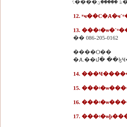
ͨ.����
12. ʶҹ��С�Ⱥ�ҹ
13. ���ʵ�ѡ�˹ͧ
�� 086-205-0162
����Ѻ��
�Ⱥ.��մ� ��ɮ
14. ���Ҹ���
15. ���ʵ�ѡ�
16. ���ʵ�ѡ���
17. ���ʵ�ѡþ�