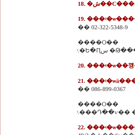
19. ���ʵ�ѡ
�� 02-322-5348-9
����Ѻ��
ͨ.�Ե�Ԥس �Թ�
20. ���ʵ�ѡ�
21. ���ʵ�ѡä�
�� 086-899-0367
����Ѻ��
ͨ.���Դ��ѵ��
22. ���ʵ�ѡ��