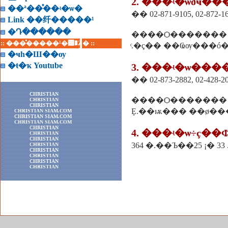
2. ���ʵ�ѡðҹ�
��ª��ͤ��ʵ�ѡ�
�� 02-871-9105, 02-872-1
Link ��纤�����¹
�Դ������
����Ѻ�������
:: ���ͤ�����¹�͹�Ź� ::
ͨ.�ç�� ��Ҩѹ���ó
�ҹһ�Ш��ѹ
�ŧ�ҡ Youtube
3. ���ʵ�ѡ��
�� 02-873-2882, 02-428-2
CHRISTIAN
����Ѻ�������
CHRISTIAN
CHRISTIAN
Ȩ.��ѭ��� ��ø��
CHRISTIAN SIAM.COM
CHRISTIAN SIAM.COM
CHRISTIAN SIAM.COM
CHRISTIAN
CHRISTIAN
CHRISTIAN
CHRISTIAN
CHRISTIAN
CHRISTIAN
CHRISTIAN
CHRISTIAN