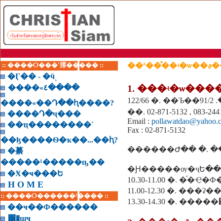
:: ����Ѻ���ʹ㨾����� ::
��ª�
�Ӷ�� - �ӵͺ
1. ���ʵ�ѡ��
����«٤����
����«��Դ��ԧ����?
��. 02-871-5132 , 083
����Դ�ҷ���
Email :
pollawatdao@yahoo.
��ҵ��������˹
Fax : 02-871-5132
��ɮ����Ѳ�ҡ��...��ԧ?
������Ժ�� �. 
�繤
�����¹�����ҧ��
�Ԩ�����ѹ�ҷԵ��
�Ӿ�ҹ���Ե
10.30-11.00 �. �֡�
H O M E
11.00-12.30 �. ���ʡ�
:: ����Ѻ������¹���� ::
13.30-14.30 �. ����
��ҹ��Ф������
͸�ɰҹ