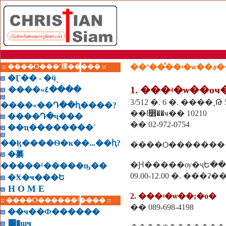
:: ����Ѻ���ʹ㨾����� ::
��ª�
�Ӷ�� - �ӵͺ
1. ���ʵ�ѡ��о
����«٤����
����«��Դ��ԧ����?
��ا෾��ҹ�� 10210
����Դ�ҷ���
�� 02-972-0754
��ҵ��������˹
��ɮ����Ѳ�ҡ��...��ԧ?
����Ѻ������� �
�繤
�Ԩ�����ѹ�ҷԵ��
�����¹�����ҧ��
09.00-12.00 �. ���ʡ�
�Ӿ�ҹ���Ե
H O M E
2. ���ʵ�ѡ��;�о�
:: ����Ѻ������¹���� ::
�� 089-698-4198
��ҹ��Ф������
͸�ɰҹ