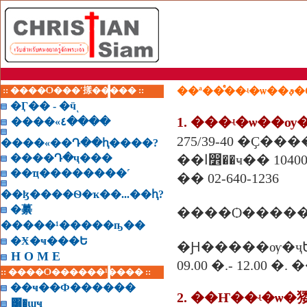
:: ����Ѻ���ʹ㨾����� ::
��ª�
�Ӷ�� - �ӵͺ
����«٤����
����«��Դ��ԧ����?
����Դ�ҷ���
�ا෾��ҹ�� 10400
��ҵ��������˹
�� 02-640-1236
��ɮ����Ѳ�ҡ��...��ԧ?
�繤
�����¹�����ҧ��
�Ӿ�ҹ���Ե
�Ԩ�����ѹ�ҷ
H O M E
09.00 �.- 12.00 �
:: ����Ѻ������¹���� ::
��ҹ��Ф������
2. ��Ҥ��ʵ�ѡ
͸�ɰҹ