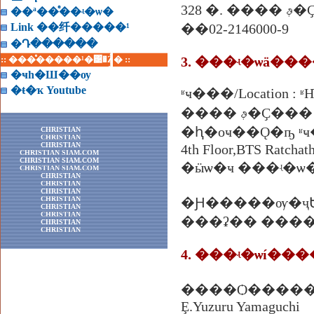
328 
��ª��ͤ��ʵ�ѡ�
Link ��纤�����¹
��02-2146000-9
�Դ������
:: ���ͤ�����¹�͹�Ź� ::
�ҹһ�Ш��ѹ
�ŧ�ҡ Youtube
ʶҹ���/Location
���� ࢵ�Ҫ�
�ԧ�оҹ��Ǫ�ҧ ʶҹ�ö俿�
CHRISTIAN
CHRISTIAN
CHRISTIAN
4th Floor,BTS Ratchat
CHRISTIAN SIAM.COM
CHRISTIAN SIAM.COM
�ӹѡ�ҹ ���ʵ�ѡ�/Churc
CHRISTIAN SIAM.COM
CHRISTIAN
CHRISTIAN
CHRISTIAN
CHRISTIAN
�Ԩ�����ѹ�ҷ
CHRISTIAN
CHRISTIAN
���ʡ�� ���� 14:00 
CHRISTIAN
CHRISTIAN
4. ���ʵ�ѡí���
����Ѻ����
Ȩ.Yuzuru Yamaguchi