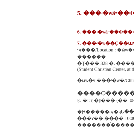
5. ���ʵ�ѡâͧ��
6. ���ʵ�ѡâͧ��Ф�
ʶҹ���/Location :
������
(Student Christian Center, at
�ӹѡ�ҹ ���ʵ�ѡ�/Church Of
����Ѻ����
Ȩ. �ӹҭ �ʧ��� (��. 081 
�Ԩ�����ѹ�ҷԵ��
���ʡ�� ���� 10:00 - 12:
�������֡������� 