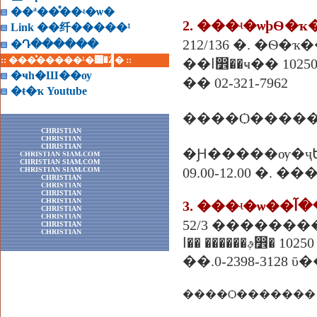
��ª��ͤ��ʵ�ѡ�
2. ���ʵ�ѡþѲ�ҡ
Link ��纤�����¹
�Դ������
:: ���ͤ�����¹�͹�Ź� ::
�ا෾��ҹ�� 10250
�ҹһ�Ш��ѹ
�� 02-321-7962
�ŧ�ҡ Youtube
����Ѻ������
CHRISTIAN
CHRISTIAN
CHRISTIAN
�Ԩ�����ѹ�ҷ
CHRISTIAN SIAM.COM
CHRISTIAN SIAM.COM
09.00-12.00 �. �
CHRISTIAN SIAM.COM
CHRISTIAN
CHRISTIAN
CHRISTIAN
CHRISTIAN
3. ���
CHRISTIAN
CHRISTIAN
52/3 ��������
CHRISTIAN
CHRISTIAN
ࢵ������ ��ا෾� 10250
��.0-2398-3128 ῡ��
����Ѻ�������