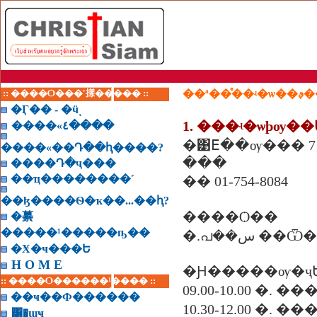
:: ����Ѻ���ʹ㨾����� ::
��ª�
�Ӷ�� - �ӵͺ
1. ���ʵ�ѡþѹ�
����«٤����
�͹ⴹ��ѹ��� 7 
����«��Դ��ԧ����?
���
����Դ�ҷ���
��ҵ��������˹
�� 01-754-8084
��ɮ����Ѳ�ҡ��...��ԧ?
����Ѻ��
�繤
�����¹�����ҧ��
�.പ��س �
�Ӿ�ҹ���Ե
H O M E
�Ԩ�����ѹ�ҷ
:: ����Ѻ������¹���� ::
09.00-10.00 �. �
��ҹ��Ф������
10.30-12.00 �. �
͸�ɰҹ