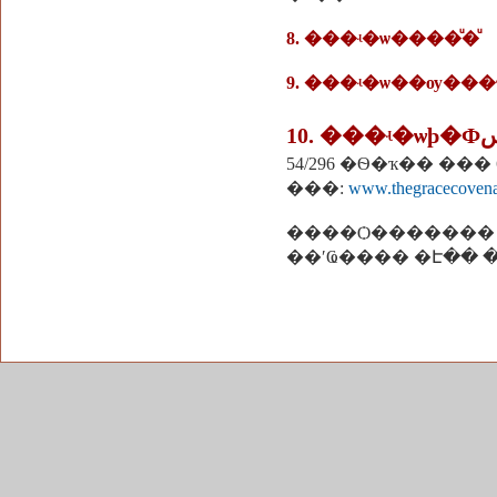
8. ���ʵ�ѡ����ͧ�ͧ
���:
www.thegracecovena
����Ѻ�������
��ʹҨ���� �Է�� 