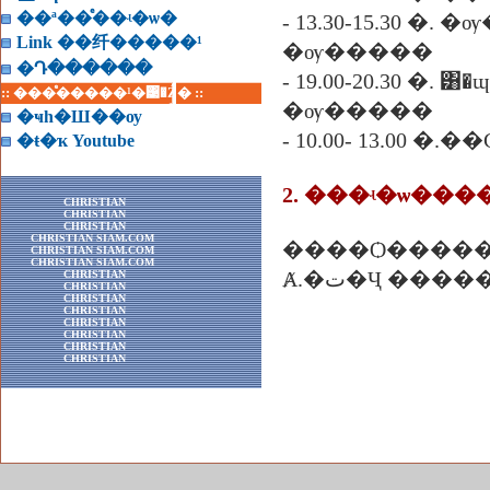
��ª��ͤ��ʵ�ѡ�
- 13.30-15.30 
Link ��纤�����¹
�ѹ�����
�Դ������
- 19.00-20.30 �. ͸�ɰ
:: ���ͤ�����¹�͹�Ź� ::
�ѹ�����
�ҹһ�Ш��ѹ
- 10.00- 13.00
�ŧ�ҡ Youtube
2. ���ʵ�ѡ���
CHRISTIAN
CHRISTIAN
CHRISTIAN
CHRISTIAN SIAM.COM
����Ѻ����
CHRISTIAN SIAM.COM
CHRISTIAN SIAM.COM
Ⱥ.�ت�Ҷ ����
CHRISTIAN
CHRISTIAN
CHRISTIAN
CHRISTIAN
CHRISTIAN
CHRISTIAN
CHRISTIAN
CHRISTIAN