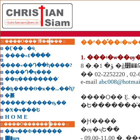
:: ����Ѻ���ʹ㨾����� ::
�Ӷ�� - �ӵͺ
����«٤����
1. ���ʵ�ѡ��
8 �.�ؤ�
����«��Դ��ԧ����?
����Դ�ҷ���
�� 02-2252220 , 02-
��ҵ��������˹
e-mail
abc008@hotmai
��ɮ����Ѳ�ҡ��...��ԧ?
�繤
����Ѻ�� Ȩ. �ҹ����
�����¹�����ҧ��
�Ե�������ͧ
�Ӿ�ҹ���Ե
H O M E
�Ԩ����
:: ����Ѻ������¹���� ::
�ѹ�ҷԵ��
��ҹ��Ф������
- 09.00-11.00 �.
͸�ɰҹ