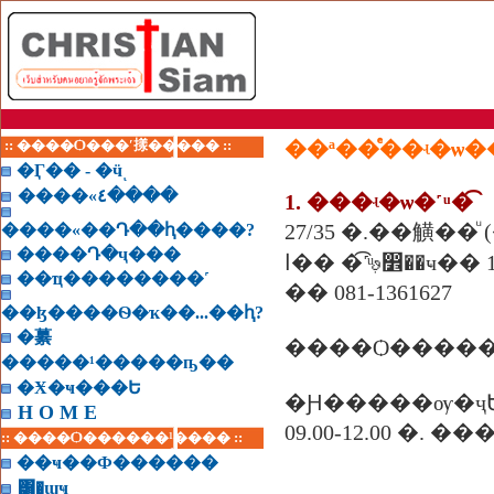
:: ����Ѻ���ʹ㨾����� ::
�Ӷ�� - �ӵͺ
����«٤����
1. ���ʵ�ѡ�˹ͧ�͡
27/35 �.��觵��
����«��Դ��ԧ����?
����Դ�ҷ���
�ا෾��ҹ�� 10530
��ҵ��������˹
�� 081-1361627
��ɮ����Ѳ�ҡ��...��ԧ?
�繤
����Ѻ������
�����¹�����ҧ��
�Ӿ�ҹ���Ե
�Ԩ�����ѹ�ҷ
H O M E
09.00-12.00 �. �
:: ����Ѻ������¹���� ::
��ҹ��Ф������
͸�ɰҹ