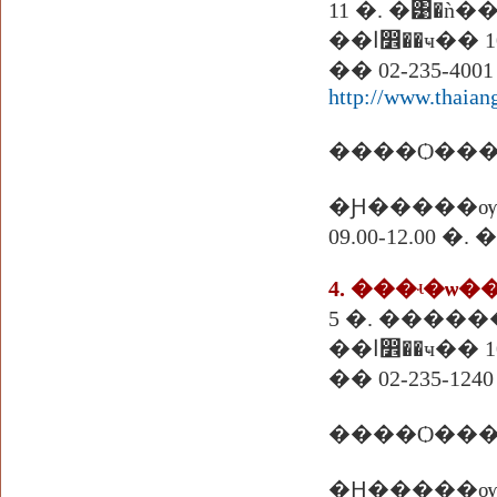
11 �. �͹�ǹ
�ҹ�� 10500
�� 02-235-4001 
http://www.thaian
����Ѻ����
�Ԩ�����ѹ
09.00-12.00 �
5 �. �����
�ҹ�� 10500
�� 02-235-1240 
�Ԩ�����ѹ