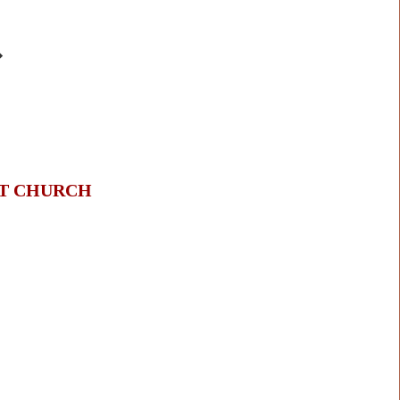
�
T CHURCH