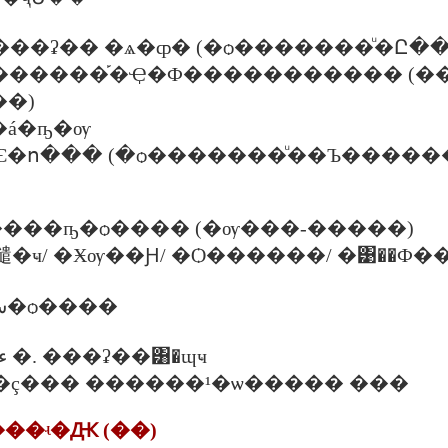
30 �. ���ʡ�� �ѧ�ȹ� (�ѻ�������ͧ�Ը�
�. ������֡�Ҿ�Ф����������� (��,͹ت�-���ӧҹ,���
�)
��á�ҧ�ѹ
���Ѥ�ո��� (�ѻ�������ͧ��Ъ�����
���ҧ�ѻ���� (�ѹ���-�����)
繾�ҹ/ �Ӿѹ��Ԩ/ �Ѻ������/ �͹��Ф�
�Ԩ�����ش�ѻ����
�ѹ�ء�� 18.30 �. ���ʡ��͸�ɰҹ
�ç��� ������¹�ѡ����� ���
���ʵ�Ԫ (��)