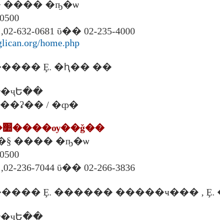
�� ���� �ҧ�ѡ
��ا෾�
,02-632-0681 ῡ�� 02-235-4000
glican.org/home.php
��� Ȩ. �ԧ�� ��
�ҷԵ��
. ���ʡ�� / �ȹ�
4. ���ʵ�ѡ��׺����ѹ��ǧ��
�§ ���� �ҧ�ѡ
��ا෾�
,02-236-7044 ῡ�� 02-266-3836
�ҷԵ��