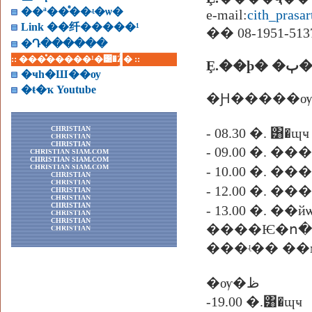
��ª��ͤ��ʵ�ѡ�
e-mail:
cith_pras
Link ��纤�����¹
�� 08-1951-513
�Դ������
:: ���ͤ�����¹�͹�Ź� ::
Ȩ.�
�ҹһ�Ш��ѹ
�ŧ�ҡ Youtube
�Ԩ�����ѹ
CHRISTIAN
- 08.30 �.
CHRISTIAN
CHRISTIAN
CHRISTIAN SIAM.COM
CHRISTIAN SIAM.COM
CHRISTIAN SIAM.COM
- 10.00 �
CHRISTIAN
CHRISTIAN
- 12.00 �.
CHRISTIAN
CHRISTIAN
CHRISTIAN
- 13.00 �. ��йѡ��ͧ�
CHRISTIAN
CHRISTIAN
����Ѥ�ո
CHRISTIAN
���ʵ�� ��
�ѹ�ظ
-19.00 �.͸�ɰҹ