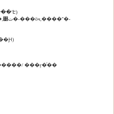
���ʹԷ)
�˭�-
��Ԩ)
�����/ ���ӻ�֡��