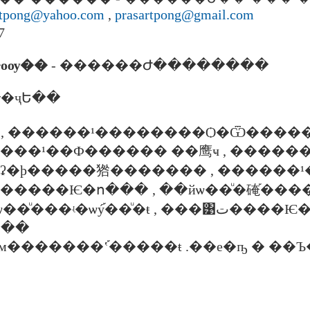
artpong@yahoo.com
,
prasartpong@gmail.com
7
�þ� �ٻ�оѹ��
- ������Ժ��������
�ҷԵ��
 ͸�ɰҹ , ������¹��������Ѻ�Ѿ����
. ���ʡ�þ�����㹾������� , �����
 ��������Ѥ�ո��� , ��йѡ��ͧ�硽֡���
��ʵ�ѡý֡��ͧ�ŧ , ���͹ت����Ѥ�ո��� ,�����ͧ��
���
м�������ʽ֡�����ŧ .��е�ҧ � ��Ъ