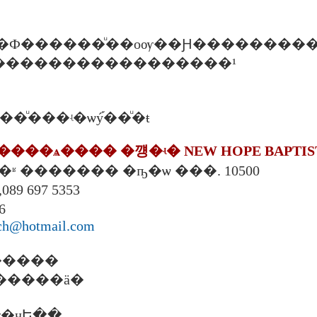
 �֡�Ҿ�Ф������ͧ��оѹ��Ԩ��������
 ��м�����������������¹
йѡ��ͧ���ʵ�ѡý֡��ͧ�ŧ
�����ѧ���� �꺵�ʵ� NEW HOPE BAPTIS
 ��¾ط���ʶ ������� �ҧ�ѡ ���. 10500
089 697 5353
6
ch@hotmail.com
�����
������ä�
�ҷԵ��