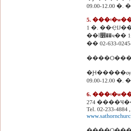
09.00-12.00 �
5. ���ʵ�ѡ�
1 �. ��ҾĲ�
�ҹ�� 10500
�� 02-633-0245-
����Ѻ����
�Ԩ�����ѹ
09.00-12.00 �
6. ���ʵ�ѡ�
Tel. 02-233-4884 
www.sathornchur
����Ѻ���