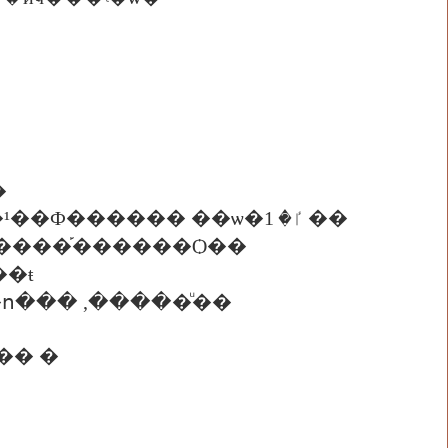
�
- 09.00 �. ������¹��Ф������ ��鹰ҹ , ������¹��Ф������ ��ѡ�ٵ� 1 ��
�¹����֡������Ѻ��
��ŧ
�� �