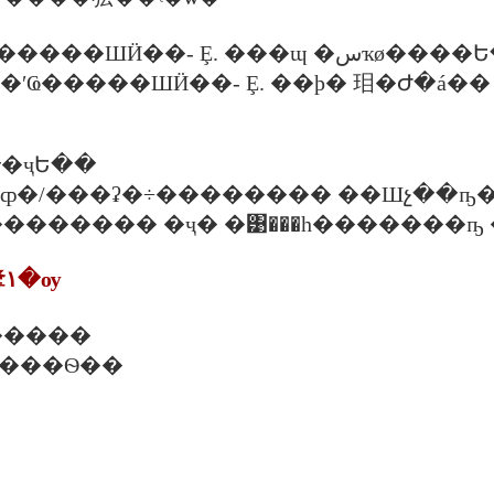
���Ҩչ-��ʹҨ�����ШӤ��- Ȩ. ���ɰ �سҡø�
�ʹҨ�����ШӤ��- Ȩ. ��þ� 㺺�Ժ�á��
�ҷԵ��
0 �. �ȹ�/���ʡ�÷�������� ��Шչ��
Ԩ��������� �ҷ� �͹���һ�������ҧ
7. ���ʵ�ѡ�㨼١�ѹ
�����
����Ѳ��