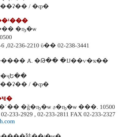
. ���ʡ�� / �ȹ�
��¹���
��� �ҧ�ѡ
��ا෾�
6 ,02-236-2210 ῡ�� 02-238-3441
��� Ⱥ. �Թ�� �Ĳ��ѵ�ҡ��
�ҷԵ��
. ���ʡ�� / �ȹ�
�Ҹ�
274 ����Ҹ��˹�� �ǧ�ҧ�ѡ ࢵ�ҧ�ѡ ���. 10500
, 02-233-2929 , 02-233-2811 FAX 02-233-2327
ch.com
����㹤��ʵ�ѡ�