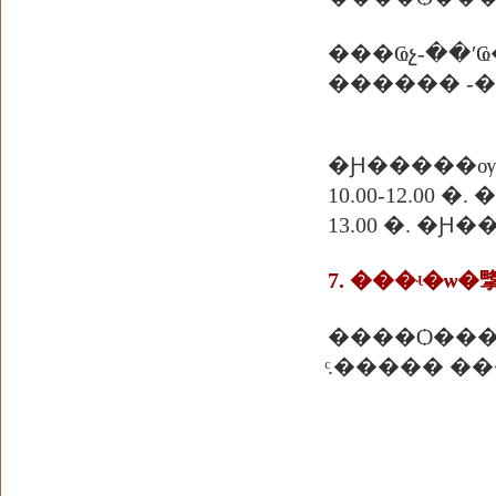
������ -�
�Ԩ�����ѹ
10.00-12.0
13.00 �. �
����Ѻ��
ͨ.����� �