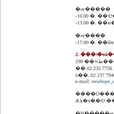
�ѹ�����
-10.00 �.
-13.00 �.
�ѹ����
-17.00 �. ��
2. ���ʵ�ѡä
298
��.02 235 7756 ,
ῡ��. 02 237 794
e-mail:
newhope_
����Ѻ��
Ⱥ.ķ�ҹ��Ҿ 
�Ԩ�����ѹ