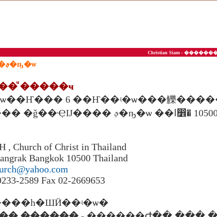
Christian Siam - ��
��ª��ͤ��ʵ�ѡ��ࢵ�ҧ�ѡ
���ͧ �����ҹ
�ѡ��Ҥ��� 6 ��Ҥ��ʵ�ѡ���觻���
40 �. ������� �ǧ��ҾĲ���� ࢵ�ҧ�ѡ ��ا෾� 1050
Church of Christ in Thailand
Bangrak Bangkok 10500 Thailand
urch@yahoo.com
,0233-2589 Fax 02-2669653
���һ�ШӤ��ʵ�ѡ�
��� ������
- ������Ժ�� ��� �