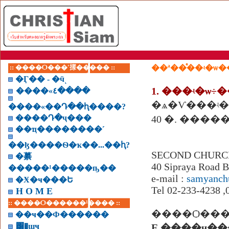
:: ����Ѻ���ʹ㨾����� ::
�Ӷ�� - �ӵͺ
1. ���ʵ�ѡ÷
����«٤����
�ѧ�Ѵ���ʵ
����«��Դ��ԧ����?
����Դ�ҷ���
��ҵ��������˹
��ɮ����Ѳ�ҡ��...��ԧ?
SECOND CHURCH , 
�繤
40 Sipraya Road 
�����¹�����ҧ��
e-mail :
samyanch
�Ӿ�ҹ���Ե
Tel 02-233-4238 
H O M E
:: ����Ѻ������¹���� ::
����Ѻ���
��ҹ��Ф������
͸�ɰҹ
Ȩ.����ҷ�