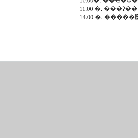
10.00�. �֡�Ҿ�
11.00 �. ���ʡ��