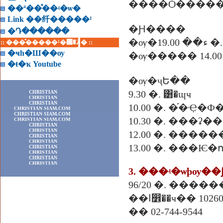
����Ѻ������
��ª��ͤ��ʵ�ѡ�
Link ��纤�����¹
�Ԩ����
�Դ������
�ѹ�ء��
:: ���ͤ�����¹�͹�Ź� ::
�ҹһ�Ш��ѹ
�ŧ�ҡ Youtube
�ѹ�ҷԵ��
9.30 �. ͸�ɰҹ
CHRISTIAN
CHRISTIAN
CHRISTIAN
10.00 �. �֡�Ҿ
CHRISTIAN SIAM.COM
CHRISTIAN SIAM.COM
10.30 �. ���ʡ��
CHRISTIAN SIAM.COM
CHRISTIAN
CHRISTIAN
12.00 �. ����
CHRISTIAN
CHRISTIAN
13.00 �. ���Ѥ
CHRISTIAN
CHRISTIAN
CHRISTIAN
CHRISTIAN
�ا෾��ҹ�� 10260
�� 02-744-9544