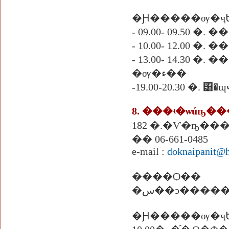
�Ԩ�����ѹ�ҷ
- 09.00- 09.50 �.
- 10.00- 12.00 �
- 13.00- 14.30
�ѹ�ء��
-19.00-20.30 �. ͸�ɰ
8. ���ʵ�ѡúҧ�
�� 06-661-0485
e-mail :
doknaipanit@
����Ѻ��
�س��ͻ����
�Ԩ�����ѹ�ҷ