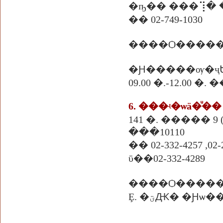
�� 02-749-1030
����Ѻ������
�Ԩ�����ѹ�ҷ
09.00 �.-12.00 �
6. ���ʵ�ѡä�ͧ��
141 �. ����� 9 ( �آ���Է 93 ) �. �آ���Է �ҧ��
���10110
�� 02-332-4257 ,02-
ῡ��02-332-4289
����Ѻ����
Ȩ. �ؾԪ� �Ԩѡ