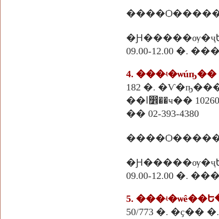
�Ԩ�����ѹ�ҷ
09.00-12.00 �. �
4. ���ʵ�ѡúҧ��
�ا෾��ҹ�� 10260
�� 02-393-4380
����Ѻ������
�Ԩ�����ѹ�ҷ
09.00-12.00 �. �
5. ���ʵ�ѡê��