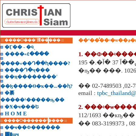
:: ����Ѻ���ʹ㨾����� ::
��ª��
�Ӷ�� - �ӵͺ
1. ��Ф��ʵ���
����«٤����
����«��Դ��ԧ����?
�ҧ�� ���. 1026
����Դ�ҷ���
��ҵ��������˹
�� 02-7489503 ,02-7
��ɮ����Ѳ�ҡ��...��ԧ?
email :
tpbc_thailand
�繤
�����¹�����ҧ��
2. ���ʵ�ѡ��
�Ӿ�ҹ���Ե
H O M E
112/1693 ��кҧ�
:: ����Ѻ������¹���� ::
�� 083-3199373 , 08
��ҹ��Ф������
͸�ɰҹ