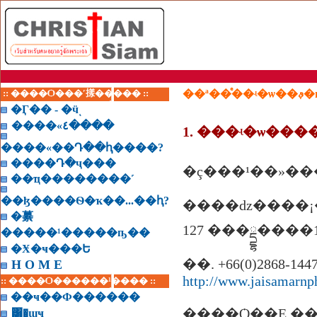
:: ����Ѻ���ʹ㨾����� ::
��ª�
�Ӷ�� - �ӵͺ
����«٤����
1. ���ʵ�ѡ���
����«��Դ��ԧ����?
����Դ�ҷ���
�ç���¹��»��
��ҵ��������˹
��ɮ����Ѳ�ҡ��...��ԧ?
����ǳ����¡�
�繤
127 ���ྡྷ����1
�����¹�����ҧ��
�Ӿ�ҹ���Ե
��. +66(0)2868-1447
H O M E
http://www.jaisamarnp
:: ����Ѻ������¹���� ::
��ҹ��Ф������
����Ѻ��Ȩ.�
͸�ɰҹ