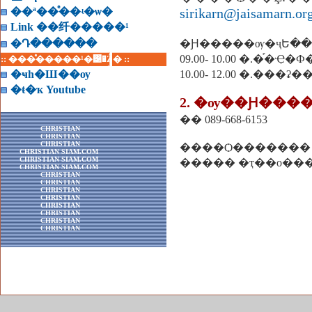
��ª��ͤ��ʵ�ѡ�
sirikarn@jaisamarn.or
Link ��纤�����¹
�Դ������
�Ԩ�����ѹ�ҷԵ��
09.00- 10.00 �.�֡�
:: ���ͤ�����¹�͹�Ź� ::
�ҹһ�Ш��ѹ
10.00- 12.00 �.���ʡ
�ŧ�ҡ Youtube
2. �ѹ��Ԩ���
�� 089-668-6153
CHRISTIAN
CHRISTIAN
CHRISTIAN
����Ѻ�������
CHRISTIAN SIAM.COM
CHRISTIAN SIAM.COM
����� �ҭ��о��
CHRISTIAN SIAM.COM
CHRISTIAN
CHRISTIAN
CHRISTIAN
CHRISTIAN
CHRISTIAN
CHRISTIAN
CHRISTIAN
CHRISTIAN