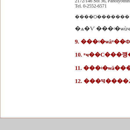
2172/146 Soi 36, Paholyoth
Tel. 0-2552-6571
����Ѻ������� Rev.Wi
�ѧ�Ѵ ���ʵ�ѡù
9. ���ʵ�ѡâͧ�
10. ʶҹ��С��
11. ���ʵ�ѡä��
12. ���Ҹ����