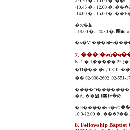
-09.30 �.- 10.00 �. �֡�ŧ
-10.45 �.- 12.00 �. 
-14.00 �.- 15.00 �.
�ѹ�ظ
- 19.00 �.- 20.30 �. ͸�ɰҹ
�ѧ�Ѵ ���ʵ�ѡ���
7. ���ʵ�ѡú�ҹ
6/21 �Ҵ����� 25 (
�Ҵ��� �ҧ1031
�� 02-938-2602 ,02-551-1
����Ѻ�������
�Ⱥ. ��⹪ ����٧�Թ
�Ԩ�����ѹ�ҷԵ��
10.0-12.00 �. ���ʡ��
8. Fellowship Baptist