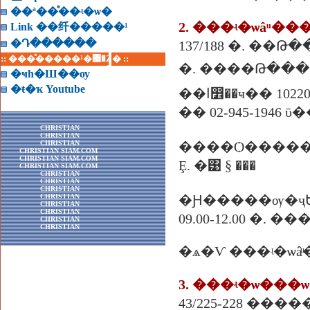
��ª��ͤ��ʵ�ѡ�
2. ���ʵ�ѡâͧ�
Link ��纤�����¹
�Դ������
137/188 �. ��
:: ���ͤ�����¹�͹�Ź� ::
�ҹһ�Ш��ѹ
�ŧ�ҡ Youtube
�ا෾��ҹ�� 10220
�� 02-945-1946 ῡ��
CHRISTIAN
CHRISTIAN
CHRISTIAN
����Ѻ����
CHRISTIAN SIAM.COM
CHRISTIAN SIAM.COM
Ȩ. �͹ § ���
CHRISTIAN SIAM.COM
CHRISTIAN
CHRISTIAN
CHRISTIAN
CHRISTIAN
�Ԩ�����ѹ�ҷ
CHRISTIAN
CHRISTIAN
09.00-12.00 �. 
CHRISTIAN
CHRISTIAN
�ѧ�Ѵ ���ʵ�ѡâ
3. ���ʵ�ѡ��
43/225-228 �