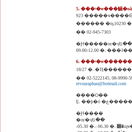
5. ���ʵ�ѡ���觾�о
923 �����ҹ����Թ
������
�� 02-945-7303
�Ԩ�����ѹ�ҷԵ��
09.00-12.00 �. ���ʡ�
6. ���ʵ�ѡ�����
�� 02-5222145, 08-9990-5
revsuraphan@hotmail.com
����Ѻ��
Ȩ. ��þ�ó �ع�
�Ԩ����
�ѹ�ҷԵ��
-05.30 �.- 06.30 �. ͸