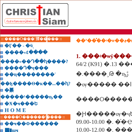
:: ����Ѻ���ʹ㨾����� ::
�Ӷ�� - �ӵͺ
����«٤����
1. ���ʵ�ѡÿ��
����«��Դ��ԧ����?
64/2 (K91) �.13
����Դ�ҷ���
�.����¸Թ �ҧࢹ
��ҵ��������˹
��ɮ����Ѳ�ҡ��...��ԧ?
�繤
�����¹�����ҧ��
����Ѻ������
�Ӿ�ҹ���Ե
H O M E
�Ԩ�����ѹ�ҷ
:: ����Ѻ������¹���� ::
09.00-10.00 �.
��ҹ��Ф������
10.00-12.00 �. �
͸�ɰҹ