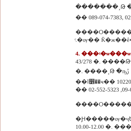
�� 089-074-7383, 02
����Ѻ����
ͨ.�ѹ�� Ǩ�ж��
4. ���ʵ�ѡ���
43/278 �. ��
�. ����¸Թ �ҧࢹ
�ا෾��ҹ�� 10220
�� 02-552-5323 ,09-
����Ѻ������
�Ԩ�����ѹ�ҷ
10.00-12.00 �. �