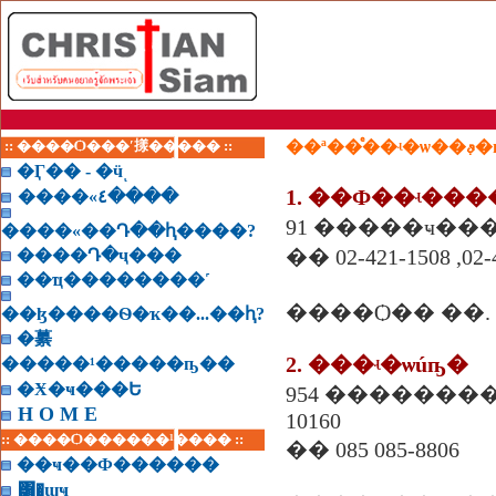
:: ����Ѻ���ʹ㨾����� ::
��ª��ͤ�
�Ӷ�� - �ӵͺ
����«٤����
91 �����ҹ���
����«��Դ��ԧ����?
�� 02-421-1508 ,02-
����Դ�ҷ���
��ҵ��������˹
��ɮ����Ѳ�ҡ��...��ԧ?
�繤
2. ���ʵ�ѡúҧ�
�����¹�����ҧ��
�Ӿ�ҹ���Ե
954 ��������ҹ���
H O M E
10160
:: ����Ѻ������¹���� ::
�� 085 085-8806
��ҹ��Ф������
͸�ɰҹ