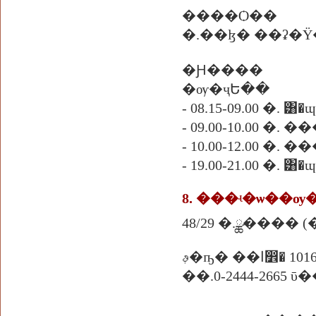
����Ѻ��
�.��ɮ� ��ʡ�
�Ԩ����
�ѹ�ҷԵ��
- 08.15-09.00 �. ͸�ɰ
- 09.00-10.00 �.
- 10.00-12.00 �.
- 19.00-21.00 �. ͸�ɰ
48/29 �.ྪ���� 
� ��ا෾� 10160
��.0-2444-2665 ῡ��