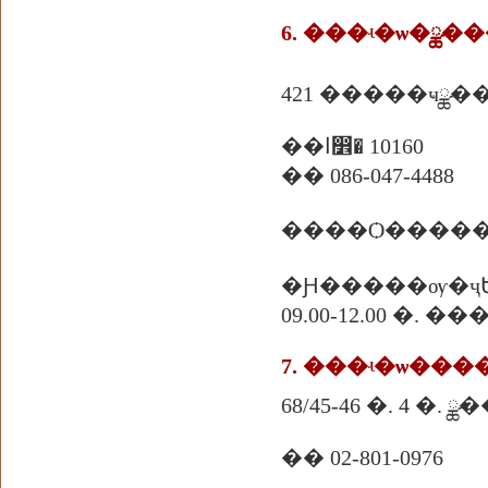
6. ���ʵ�ѡ�ྪ�
421 �����ҹྪ���
��ا෾� 10160
�� 086-047-4488
����Ѻ������
�Ԩ�����ѹ�ҷ
09.00-12.00 �. �
7. ���ʵ�ѡ��
68/45-46 �. 4 �.
�� 02-801-0976