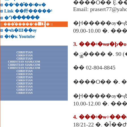
����Ѻ�� Ȩ.�
��ª��ͤ��ʵ�ѡ�
Email: prasert77@yah
Link ��纤�����¹
�Դ������
�Ԩ�����ѹ�ҷ
:: ���ͤ�����¹�͹�Ź� ::
09.00-10.00 �. �
�ҹһ�Ш��ѹ
�ŧ�ҡ Youtube
3. ���ʵ�ѡø�þ�о
CHRISTIAN
�.ྪ���� �. 90 
CHRISTIAN
CHRISTIAN
CHRISTIAN SIAM.COM
CHRISTIAN SIAM.COM
�� 02-804-8845
CHRISTIAN SIAM.COM
CHRISTIAN
CHRISTIAN
CHRISTIAN
����Ѻ�� �. 
CHRISTIAN
CHRISTIAN
CHRISTIAN
CHRISTIAN
CHRISTIAN
�Ԩ�����ѹ�ҷ
10.00-12.00 �. �
4. ���ʵ�ѡ÷��
18/21-