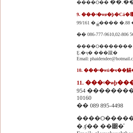
����Ѻ��
9. ���ʵ�
�� 086-777-9610,02-806 5
����Ѻ�������
Ȩ.�ҷ� ���蹴�
Email: phaidendee@hotmail.
11. ���ʵ�ѡþ
954 ��������ҹ���
10160
�� 089 895-4498
����Ѻ����
�.ʧ�� ��͹�ͧ