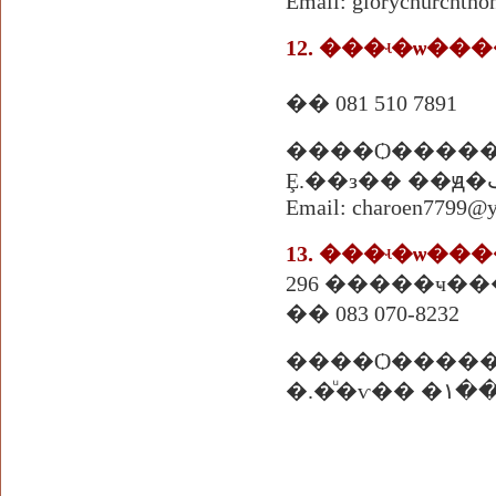
Email: glorychurchth
12. ���ʵ�ѡ�
�� 081 510 7891
����Ѻ����
Ȩ.��з
Email: charoen7799@
13. ���ʵ�ѡ��
�� 083 070-8232
����Ѻ����
�.�ͧ�ѵ