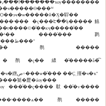
�
��ҹ�����Ө���ᴹ
�Ѻ��зҹ�ѡ�����й�Ӽ�駻��
˹���ʴ��� �ç���Է��ķ�����觡
ŧ����©�ͧ��кҷ�����ͧ��
�Ҵ��¹�� ����ͧ���鹨
������ҷ�������Ѻ�Ѿ����Ҵ��¾���ԭ�ҳ����ط���"
ͧ�ҫ������鹡�����
㴹�鹡�ç��繷�ͧ�����ǡ�͡
11 �����վ��������§�Ҩҡ������ä���� "��ҹ�繺ص÷���ѡ�ͧ��� ��Ҫͺ㨷�ҹ�ҡ"
�����㹶�蹷�áѹ���
ѹ ���ͧ��ç����㹷��ͧ�ѵ����