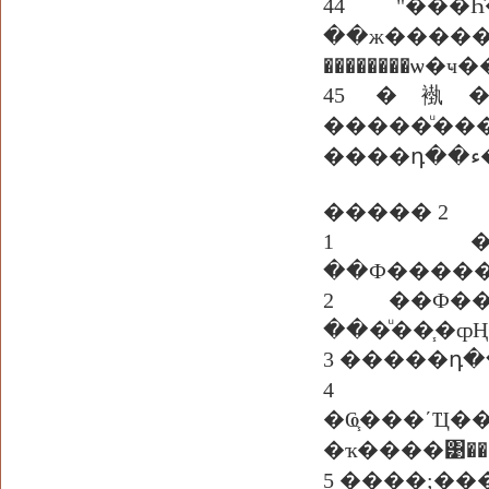
44 "��
��ж�����
��������ѡ
45 �褹��
�����ͧ��
����� 2
1 ����
��Ф�����
2 ��Ф���
���ͧ��֧�ȹ
3 �����դ
4 ���
�Ҩ֧���ʹ
�ҡ����͹���
5 ����;���«ٷç��繤������ͧ͢�ҷ������ ���ͧ��֧���ʡѺ��������� 