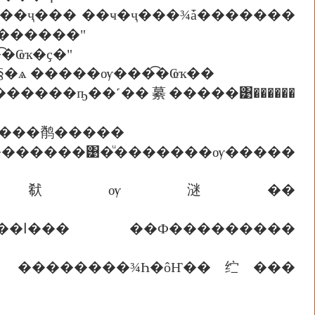
觡Ѻ��ҷ��� ��ҹ�ҷ���¾ǡ�������
�� ��ҹ���ͧ�����ط���ͧ������"
͡�Ҩҡ�ҫ�"
�ѧ �����ѹ���͡�Ҩҡ��
������ҧ��˹��繤�����͹������
�����鹡�����
�֧��������͹�ͧ�������ѹ�����
¨Ѻ������ 㹷ѹ㴹��
���
 ��������¾Һ�ôҤ��纻���