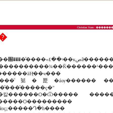
Christian Siam - ��
�
1 ���ǻ�����԰����ͧ�
��������¾��Ǩ������¹������ "�����
�����äҢͧ��ҹ���
�����ͧ㹶�蹷�áѹ������ ��
�ͧ���ͧ�����ç�"
��칼������Ѻ�Ѿ����� �
�С������Ѻ�������
Ҩзç¡�����Դ�һ����