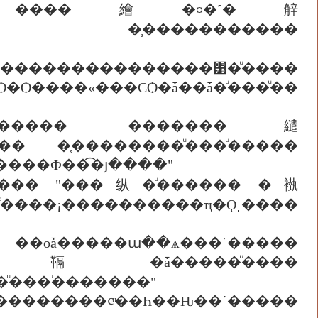
仹�� ����繪�¤�˹�觪
������������͹�ͧ����
Ѻ����«���СѺ�ǡ��ǡ�ͧ���ͧ��
������ �������繾
��� �֧��������ͧ���ͧ�����
����Ф��͡�յ����"
�¡����������ҵ�Ǫͺ����
����ա��ѧ���ʹ�����
"�˵�䩹�ǡ�����ͧ����
ͧ���ͧ�������"