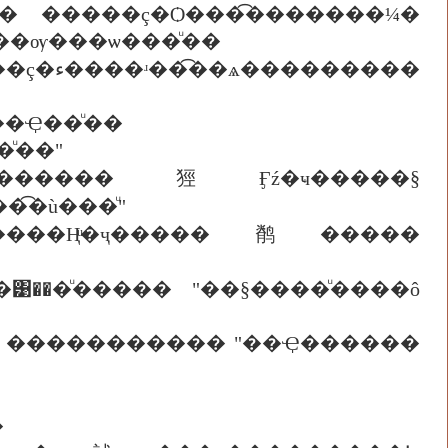
¤� �����ç�Ѻ���͡�������¼�
��������ٴ ��������ѹ���ѡ���ͧ��
�Ҿ��ͧ��
ͧ��"
ҷ�������㹵Ӻź�ҹ�����§
͡�ù���ͧ"
��Ңͧ�ҷ�����鹡�����
�