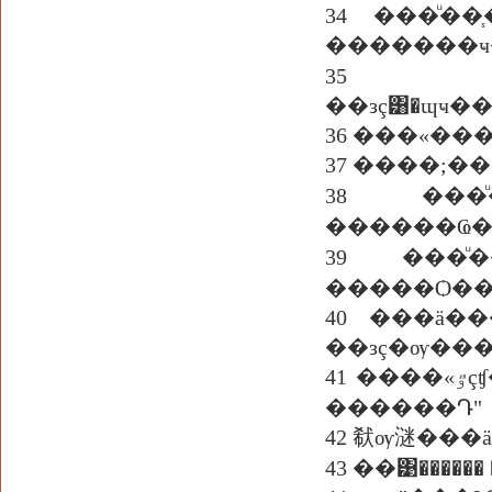
34 ���ͧ�
35 �����������
��зç͸�ɰҹ�
36 ���«�
37 ����;�
38 ���
������Ҩ�
39 ���
�����Ѻ��
40 ���ä����͹��˹�����Ҿ�
��зç�ѹ��
41 ����«ٷçʧ����Ҩ֧�ç��蹾���ѵ��١��ͧ����� ����������� "��Ҿ������
������Դ"
42 㹷ѹ㴹���
43 ��͹����