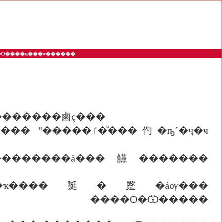
�����Ѻ����ҡ���ѡ������
���«٤��ʵ��кصâͧ������������鹵ç���
ٵ�ͧ���仢�ҧ˹�ҷ�ҹ
�������ä���觾�������
����ҡ����㹶�蹷�áѹ���
�� ����Ѻ�Ѿ�����