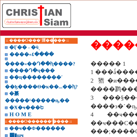
:: ����Ѻ���ʹ㨾����� ::
����
�Ӷ�� - �ӵͺ
����«٤����
����� 1
����«��Դ��ԧ����?
����Դ�ҷ���
��ҵ��������˹
2 㹾�и�����
��ɮ����Ѳ�ҡ��...��ԧ?
����鹨���
�繤
3 ���§
�����¹�����ҧ��
����з�˹�ҧ
�Ӿ�ҹ���Ե
4 ��ҹ�
H O M E
:: ����Ѻ������¹���� ::
��ҹ��
��ҹ��Ф������
���;����
͸�ɰҹ