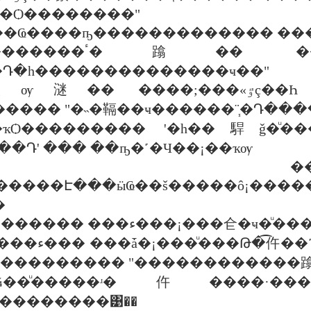
��Ѻ��������"
���Ҩ����ҧ������������� �
���蹻���ҷ�����ҹ��
�Դ�һ��������������ҹ��"
��;���«ٷç��Һ㹾�з������ҤԴ�����ҧ���
����� "�˵�䩹��ҹ������¨֧�Դ��
�ҡѺ��������� '�һ��駻ǧ�ͧ��
��Դ' ��� ��ҧ�˹�Ч��¡��ҡѹ
����ͷ�ҹ����
�
11 "������������ ���ء���¡���仺�ҹ�
 ����駻ǧ������Ҵ㨹ѡ
ԭ��������� "������������
��ͧ�����ʴ�仵����·����
���������͹��