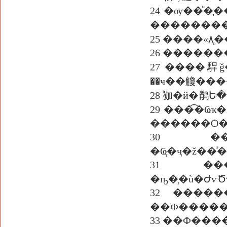
24 �ѹ��ͧ�
2
26 �����
27 ����駻
��ҹ��觼���
28 㹢�й�鹡
29 ���͡�Ҩ
������Ѻ�
30 ��
�Ҩ֧�ҷ�ž��
31 ���Ǿ��
�ҧ�֧�ù�ԺѵԾ
32 ����
��Ф�����
33 ��Ф���