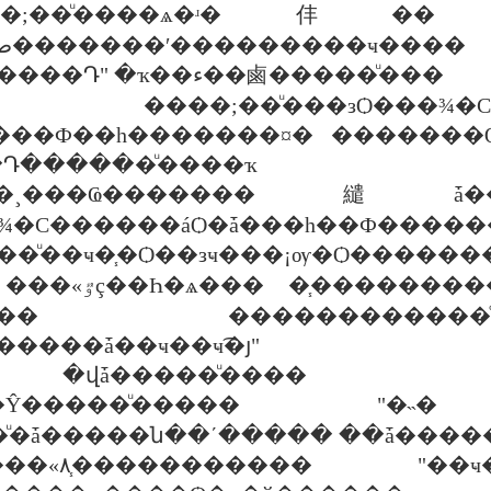
��;��ͧ����ѧ�ʴ�
"�����������Դ" �ҡ��ء��鹵�����ͧ���
�;��ͧ���зѺ���¾�С���
���Ф��һ�������¤� �������Ѻ�
Դ������ͧ����ҡ
�¸���Ҩ�������繾ǡ
�¾�С������áѺ�ǡ���һ��Ф����
��ͧ��ҹ�֧�Ѻ��зҹ���¡ѹ�Ѻ������
� "���纵�ͧ������ �褹
ͧ��� ������������ͨ���
����ǡ��ҹ��ҹ͡�յ"
ǡ�����ͧ���� ��оǡ�
�֧�ҷ�Ŷ�����ͧ����� 
ͧ�ǡ�����ն��ʹ����� ��ǡ�����
��Һ��Ƕ��ʹ�����