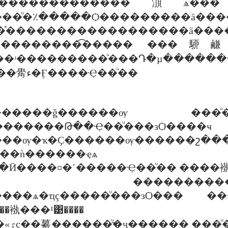
�Һ͡�������������㴿ѧ�
��ͧ�٪�����Ѻ���������ä����͹
�ҹ��ͤ������������������ä���
�������͡����� ���駵鹻��
��ʴ���������ͧ���Դ�µ������
����դ��ء��觷ء�Ӻ����Ҿ��ͧ��
��ǧ������ѹ ���ͧ�����
������Թ��Ҿ��ͧ���зѺ����ҹ
�ѹ�ҡ�Ҫ������ѹ������շ����Ѻ 
Ң��ǹ������ҿѧ
��Ӥ����¤�˹�����Ҿ��ͧ�� ����
�����������֧���
Ҵ�����ѧ�ҵç�����ͧ���зѺ��
�褹���¹͹����
"�١����