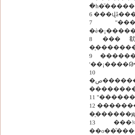
�һ�ͧ����
6 ���վǡ�
7 "���������ٴ�蹹�� 
�è�¡����
8 ���㹷ѹ㴹�� ��
�֧������
9 �����
'��¡����Թ
10 �
�ص����������Է���ӹҨ��š�����ô¡�����Դ�һ��" ���ͧ��֧������觤
�������
12 ���������ء��� ���ǡ�¡���ͧ���Թ�͡仵��˹�Ҥ���駻ǧ
�֧������
13 ���¾
��о��ͧ��