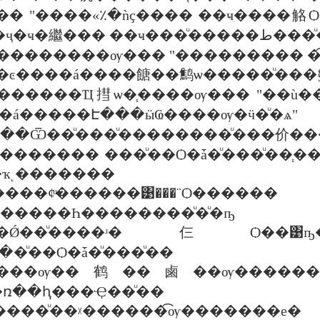
֧��� "����«٪�ǹҫ���� ��ҹ����
��������ҷ�ҹ�繼�
5 ����«٨֧���������ѹ��� "��������� �
��ͼ����á����餹��鹪ѡ�����ͧ���§
ǧ������Ҵ㨹ѡ�֧����ѹ��� "��ù�
�á�����Է���ӹҨ����ѹ�ӵ�ͧ�ѧ"
Ե���Ѿ��ͧ���ͧ��������ͧ���价
ҡ�������� ���ͧ��Ѻ�ǡ�ͧ���ͧ�
ҡͺ�������
���¢ͧ������͹���
ͧ������Һ��������ͧ�ͧ�ҧ
ͧ����ʴ�仨Ѻ��͹ҧ��ا��� ��Ф������
��ͧ��Ѻ�ǡ�ͧ���ͧ��
����ѹ��鹤��鹵��ѹ������
ռ��ԧ���Ҿ��ͧ��
����ͧ��ᵡ������͡ѹ�������е�