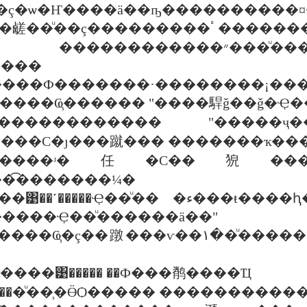
�֧�ç�ѡ�Ҥ����ä��ҧ����������
�������ҹ�鹾��ͧ��ç�
�״���ͧ����ç�ء����ʴ��͡��ѧ���������
����
�����Ф�������·��������¡���
�����Ҩ֧������ "����駻ǧ��ǧ�Ҿ��
ͧ������������ "�����
���С�ȷ���蹴��� �������ҡ����
ͧ�����ʴ�任�С��㹸����
�͡�������¼�
�ͧ�� �ء���ŧ����ԧ�͹���ͧ����� "��§����ͧ����ô
�����Ҿ��ͧ������ä��"
ä����͹����� ��Ф���鹡����Ҵ
�� ���ͧ��֧�ӪѺ����� ����������