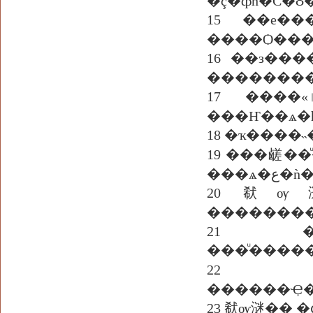
�ç�ȹһ�С�
15 ��е�
����Ѻ���
16 ��з��
��������
17 ����«ٵ��ʡѺ����� "�����������Դ �����Ҩе�駷�ҹ����繼
���Ҥ��ѧ�
18 �ҡ����
19 ���鹾��ͧ��ç
���
20 㹷ѹ㴹�鹾
��������
21 ���ͧ
���ͧ����
22 �ҷ
������Ҿ�
23 㹷ѹ㴹�� 