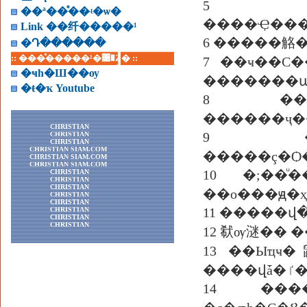
5 ���������
��ª��ͤ��ʵ�ѡ�
����Ҿ���
Link ��纤�����¹
6 �����觡
�Դ������
:: ���ͤ�����¹�͹�Ź� ::
7 ��ҹ��С
�ҹһ�Ш��ѹ
�������ա
�ŧ�ҡ Youtube
8 ����
CHRISTIAN
9 ���
CHRISTIAN
CHRISTIAN
CHRISTIAN SIAM.COM
�����ç�Ѻ
CHRISTIAN SIAM.COM
CHRISTIAN SIAM.COM
10 �;�
CHRISTIAN
CHRISTIAN
CHRISTIAN
CHRISTIAN
CHRISTIAN
CHRISTIAN
CHRISTIAN
CHRISTIAN
12 㹷ѹ㴹��
13 ��Ыҵҹ
�
14 �������칶١���Ѵ���� ����«�