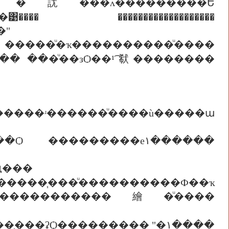
�� �訧���ᴧ���������Ե
���� �������������������
�"
���ͧ�ҡ����������ͧ����
�� ���ͧ��зѺ��¹͡㹷��������
ʴ������ͧ����ù�����ա
���������е١������
褹���
ͧ����������Ф��ҡ
� �������������繪�ͧ����