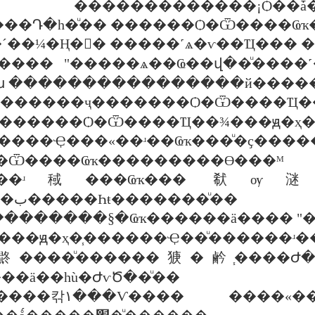
����¡Ѻ��ǡ�ا���٫�������ҡѹ�͡������
��Դ�һ�ͧ�� ������Ѻ�Ѿ����Ҩҡ
�´��¼�Ң��ٰ �����˹ѧ�ѵ��Ҵ��� 
����� "�����ѧ��Ҩ��վ��ͧ����
 ����������������й������
����ҷ�������Ѻ�Ѿ���
�Ҿ���«��ʴ��Ҩҡ���
�Ѿ����Ҩҡ���������Ө���ᴹ
�ͧ���ʴ稢���Ҩҡ��� 㹷ѹ
��о���ԭ�ҳ�ب�����Һŧ�������ͧ��
 ����ԭ�ҳ�֧������Ҿ��ͧ������ʴ
�鼨����ͧ������㹹�鹶֧����Ժ�
���վǡ�ٵ���ä��һù�ԺѵԾ��ͧ��
���ʴ����ѧ��鹡�����