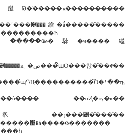
��蹴Թ�ͧ�����ҡ����������
"
��ʹ���๵���繪�ǻ�����ͧ�����
����������Һ
��칹�ͧ��¢ͧ��
ԴҢͧ����������͡Ѻ�١��ҧ
����ù���� ��оͶ֧�ѹ�к��
��¡���͹�ͧ���ͧ��
������͹�ǡ����Ҩ�������
����ԧ