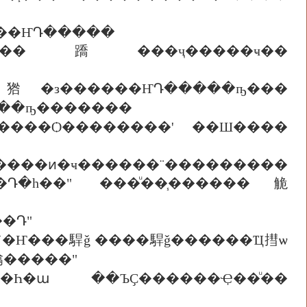
���ҤԴ�����
���ҧ�������
����Ѻ��������' ��Ш����
��¨���������
ͧ����Դ"
蹹�����"
Һ�ա ��ЪҪ������Ҿ��ͧ��