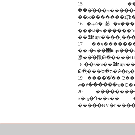
15 ��С��͸�ɰ
���ͧ���м�����
��ж�������зӺһ
16 �˵ةй�鹷�ҹ������¨�����Ҿ�һ��͡ѹ��Сѹ ��Ш�͸�ɰҹ���͡ѹ��Сѹ
���ͷ�ҹ������¨
��͸�ɰҹ�ͧ���ͺ�
17 ��ҹ������
��з�ҹ��͸�ɰҹ��
赡��ͧ�蹴Թ�֧����ա
18 ��з�ҹ��͸�ɰҹ
Թ�֧���Ե�ת�ŵ�ҧ�
19 ����ͧ�ͧ��
ѡ�٧������ҡ�
20 ��������
ҡ�ҧ�Դ�ͧ�ҹ��
�����ӨѴ�һ���