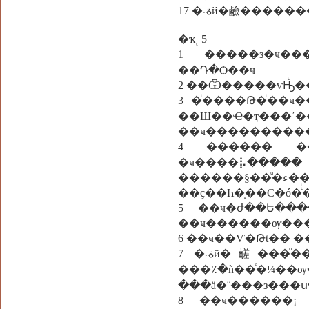
17 �˵ةй�鹼�
�ҡͺ 5
1 �����з�ҹ��
��Դ�Ѻ��ҹ
3 �ͧ����Թ�ͧ��ҹ
��Ш��Ҽ�ҭ���ʹ��
��ҹ���������
4 ������ �
�ҹ����
������§��ͧ�ء��ͧ���������Ǣ��ǹ��
��ç��Һ�֧��С�ó�
5 ��ҹ�ժ��Ե������š��
��ҹ������ѹ��
6 ��ҹ��Ѵ�Թŧ�� 
7 �˵ةй�鹾���ͧ������� ��ʹ��������ͧ���м������Ҩ��ʴ���
���٪�ǹ�
8 ��ҹ������