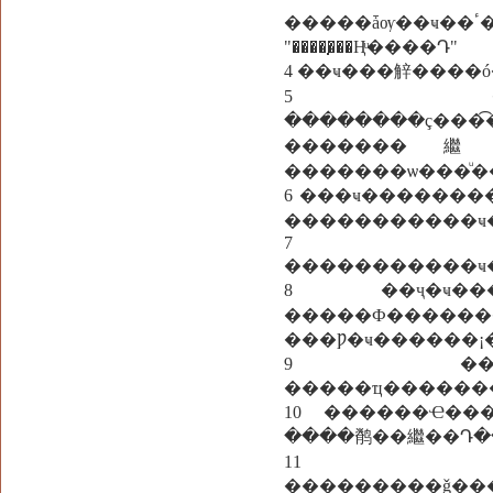
�����ǡѹ��ҹ��ٴ�Ѻ���������� "ᡨ��׹��������" ����
"�����᷺��Ңͧ����Դ"
4 ��ҹ���觪����
5 ����ͧ
��������ç��
�������繼�
�������ѡ���ͧ
6 ���ҹ���������ٶ١���� ����褹��������ͷ�衴����
�����������ҹ
7
�����������ҹ��
8 ��ҷ�ҹ��
�����Ф����
���Ƿ�ҹ������¡
9 ���ҷ�ҹ
�����ҵ�������
10 ������Ҽ��
����鹡��繼��Դ�
11 ���
���������ǧ�