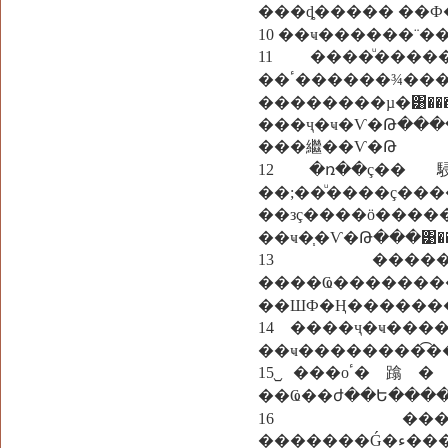
���ȡ����� ��
11 ����ͧ��
��ٴ������¾���ͧ���͵Ѵ�Թ����ͧ�ͧ�� ����鹡
��������µ
���ҷ�ҹ�Ѵ�Թ���
���繼��Ѵ�Թ
12 �ռ��ç��駸�
��;��ͧ����ç��
��зç����
��ҹ�֧�Ѵ�Թ���͹��
13 �����з�ҹ���ٴ��� "�ѹ
����Ҩ������
��ШФ�Ң������
14 ����ҷ�ҹ���
��ҹ��������͡
15 ᷹���оٴ�蹹�鹷�ҹ������¤�èоٴ��� "���ͧ���м������ҷç�ô
��Ҩ��ժ��Ե����
16 �������
����