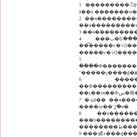
1 ���������˵آͧʧ���� ������������˵آͧ��÷��������ҷ�ѹ㹾
ǡ��ҹ �������ʵѳ
2 ��ҹ��������
��ҹ���������з
3 ��ҹ���������
4 ���ب�Ե���� ������������� ������ԵáѺ�š���
��͡�����ѵ�١Ѻ������ �˵ةй�� ����������ԵáѺ�š ����鹡��駵
�����ѵ�١Ѻ�
5 ���ͷ�
����Ф�������
"���ͧ��ç����ǧ
6 ����ͧ�����ç��зҹ��
��Ф������֧�
��ç��
7 �˵ةй�� ��ҹ������¨����������ѧ������ ��������Ѻ���
����ѹ��˹շ�ҹ�
8 ��ҹ������
���һ���������
��������ط��
9 ���繷ء���ȡ����������ͧ��� �������������С�Ѻ�����繡