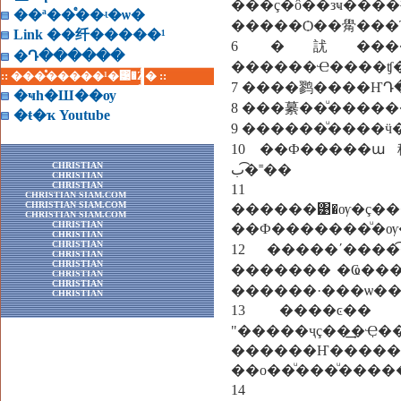
���ç�ô��зҹ����褹��駻ǧ���¾�С
��ª��ͤ��ʵ�ѡ�
�����Ѻ��觷���
Link ��纤�����¹
6 �訧�����
�Դ������
:: ���ͤ�����¹�͹�Ź� ::
7 ����鹨����Ҥ
�ҹһ�Ш��ѹ
8 ���繤��ͧ�����
�ŧ�ҡ Youtube
9 ������ͧ����
10 ��Ф�����ա
CHRISTIAN
ب�͡˭��
CHRISTIAN
CHRISTIAN
11 �
CHRISTIAN SIAM.COM
CHRISTIAN SIAM.COM
������͹�ѹ�ç��
CHRISTIAN SIAM.COM
CHRISTIAN
CHRISTIAN
CHRISTIAN
12 �����ʹ����͡�÷��ͧ㨡���
CHRISTIAN
CHRISTIAN
������� �Ҩ����Ѻ���خ��觪��Ե ��觾���
CHRISTIAN
CHRISTIAN
������·���ѡ��
CHRISTIAN
13 ����ͼ��㴶١�������ŧ �������
"�����ҷç��͢�Ҿ�
������Ҥ�����
��о��ͧ���ͧ���
14 ����ҷ