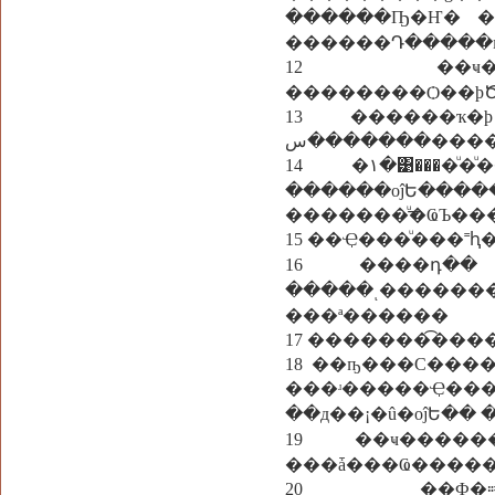
������Ҧ�Ҥ� �
������Դ�����
12 ��ҹ������¨��ٴ
��������Ѻ��þ
13 ������ҡ�þԾҡ���������
������
14 �١�͹����ͧ�ͧ��Ҿ��� �����㴨���ҵ��դ�������
������оĵԵ����
�������ͧ͢�ҨЪ�
15 ��Ҿ���ͧ���
16 ����դ��
�����ͺ�������
���ª������
17 �������͡���
18 ��ҧ���С���
���ʴ�����Ҿ�
��д��¡�û�оĵԵ��
19 ��ҹ����
���ǡ���Ҩ����
20 ��Ф�⩴��� 