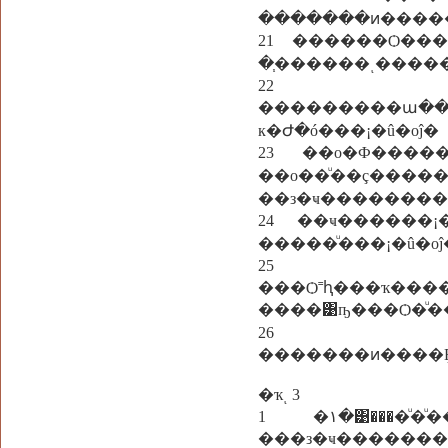
�������ͷ����
21 ������Ѻ������ԴҢͧ
�֧������ͺ����
22 ��ҹ
���������ա��
к�Ժ�ó���¡�û�оĵ�
23 ��о�Ф���
��о��ͧ��ç��
��з�ҹ��������
24 ��ҹ�����
�����ͧ���¡�û�
25
���Ѻ˭ԧ���ҡ���
����͹ҧ���Ѻ�ͧ
26 ���С�·
�������ͷ����Ȩ
�ҡͺ 3
1 �١�͹����ͧ�ͧ��Ҿ��� ����������Ҩ����ѹ�ҡ���¤����
���з�ҹ���