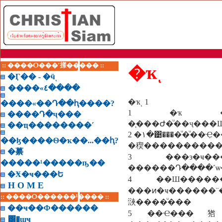
:: ����Ѻ���ʹ㨾����� ::
�ҡͺ
�Ӷ�� - �ӵͺ
����«٤����
�ҡͺ 1
����«��Դ��ԧ����?
1 �ҡ �ҡͺ ���
����Դ�ҷ���
�֧���Ժ�ͧ��ҷ��
��ҵ��������˹
2 �١�͹����ͧ�ͧ��Ҿ��� ����ͷ�ҹ������»��ʺ�����ء���ҡ�Ӻҡ��ҧ�
��ɮ����Ѳ�ҡ��...��ԧ?
�稧����������
�繤
3 ���з�ҹ���
�����¹�����ҧ��
������Դ����˹
�Ӿ�ҹ���Ե
4 ��Ш�����
H O M E
���ͷ�ҹ������¨����繤���
:: ����Ѻ������¹���� ::
㴺����ͧ���
��ҹ��Ф������
5 ��Ҽ���㹾ǡ
͸�ɰҹ