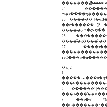
�������͹������
24 �����������ʹٵ���ͧ���ǡ
ѹ�չ����ҵ���ͧ�
25 ������Ԩ�óҴ�����ط�Ժѭ�ѵ� ����繾�к
��е������㹾�
26 ��Ҽ����
����͡�ǧ����ͧ �
27 ����з�����ط�������ŷԹ��;�оѡ�������
��͡����������
��С���ѡ�ҵ�����鹨
�ҡͺ 2
1 �١�͹����ͧ
�����˵ط���ҹ�դ��������ͧ�����«٤��ʵ��Ңͧ���
ͧ���м�������
2 ������Ҷ��
���Ъ���ͧ��ҹ �
3 ��з�ҹʹ
��С�������һ