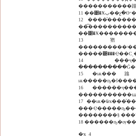
�����������
1
12 ����ͧ�����
��͡���������
13 㹾ǡ��
����������ʴ��
�����͹���Ҿ��Сͺ
14 ���ҷ�ҹ��
����������Ǵ��
15 �ѭ���蹹�
ѭ�����ҧ�š���
16 ������ҷ����դ
�����������ա
17 ��ѭ�Ҩҡ���ͧ����鹺���ط����繻�С�
���Ҿ�����ҧ
��������§ ���
�ҡͺ 4