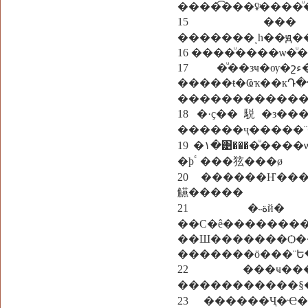
����͡���ʢͧ����
15 ���鹵
�������ͺһ��ԭ
16 ����ͧ����ѡ�
17 �ͧ��зҹ�ѹ�շء���ҧ ��Тͧ��зҹ�ѹ���ȷء���ҧ�����Ҩҡ���ͧ��
�����ŧ�Ҩҡ��
������������ѹ
18 �·ç��駾�з��
������ҷ�����¨
19 �١�͹����ͧ����ѡ�ͧ��Ҿ��� ����Һ��͹�� �����ء����㹡�ÿѧ ���㹡
�þٴ ���㹡���ø
20 ������Ҥ���
觾�����
21 �˵ةй�鹨���ԡ�������������������
��С�ê�������
��Ш�������Ѻ���Ǩ�з��
�������ö���¨Ե
22 ���ҹ��
�����������§�
23 ������Ҷ�