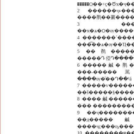
�����Ѻ��÷ç�Ծҡ�
2 ������ҷء���ӼԴ��Ҵ���������ҧ ��Ҽ�������ӼԴ�ҧ�Ҩ�
����鹡��繤����
3 ��������
��ҡ�ѧ�Ѻ�ѹ����
4 �������ʹ����蹡ѹ 
���͡��ѧ�ѹ��Ҵ�
5 ��鹡������
�����Դ 俹Դ����
6 �����鹹�鹡��
���˵�����
����ѹ�ͧ��Դ��¹á
7 �����ѵ������Ѩ�ҹ�ء��Դ ��駹� �ѵ������
��š�����§����
8 ����鹹�����
9 ��ҷ�������
��д�����
����ҷç���ҧ���
10 ��������ԭ��Ф��觴�