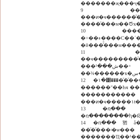
�������ж֧���ҷ
9 ����ͧ�
���ͷ�ҹ������ͧ�١�ç�Ծҡ�
10 ����
�÷��ء����С��ʹ���ͧ����¾��Ǩ�� ��������Ǥ���㹾
�й���ͧͧ���м���
11 ����
��ҹ��������
���ش���¹�� ͧ���м������ҷç�����仴
12 �١�͹����ͧ�ͧ��Ҿ��� ����Ӥѭ��觡���������㴡���
������ʺ��Һҹ �
���������
���ͷ�ҹ��
13 �ռ���㹾ǡ��ҹ���ء��
�ռ��������ԧ�Թ
14 �ռ���㹾ǡ
��ͧ�ͧ���ʵ�
�������Ҵ��¹��