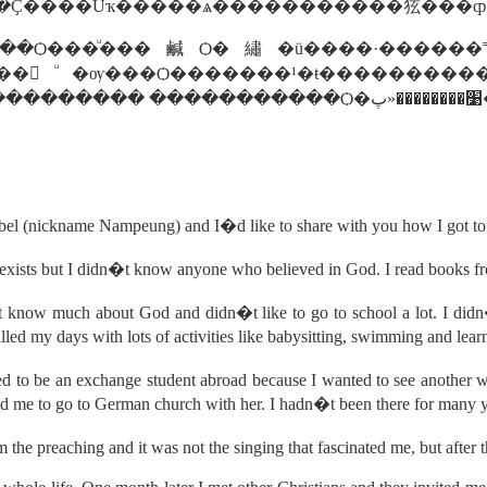
�Ҫ����Ũҡ�����ѧ�����������㹡���ȹ
���Ѻ���ͧ���鹹Ѻ�繡�ü����·������˭
��㨢ͧ�ѹ���Ѻ�������¹�ŧ��������
bel (nickname Nampeung) and I�d like to share with you how I got to 
exists but I didn�t know anyone who believed in God. I read books fr
know much about God and didn�t like to go to school a lot. I didn�t
illed my days with lots of activities like babysitting, swimming and lear
d to be an exchange student abroad because I wanted to see another w
ed me to go to German church with her. I hadn�t been there for many y
the preaching and it was not the singing that fascinated me, but after 