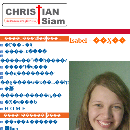
:: ����Ѻ���ʹ㨾����� ::
Isabel - ��Ӽ��
�Ӷ�� - �ӵͺ
����«٤����
����«��Դ��ԧ����?
����Դ�ҷ���
��ҵ��������˹
��ɮ����Ѳ�ҡ��...��ԧ?
�繤
�����¹�����ҧ��
�Ӿ�ҹ���Ե
H O M E
:: ����Ѻ������¹���� ::
��ҹ��Ф������
͸�ɰҹ