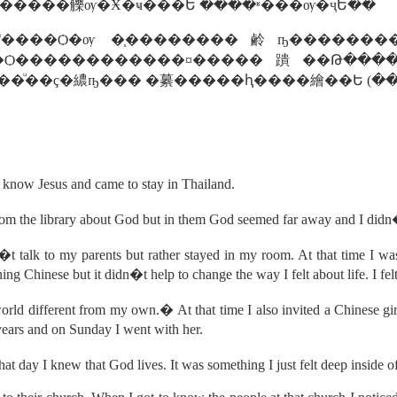
�����觻ѹ�Ӿ�ҹ���Ե ����ʶ���ѹ�ҷԵ��
����Ѻ�ѹ �֧��������鹷ҧ���������
��Ѻ������������¤�����蹪��Թ����
������ԧ����Դ���������� �����������Ѻ�׹��������«پ��ͧ��ç�繷ҧ��� �繤�����ԧ����繪��Ե
know Jesus and came to stay in Thailand.
om the library about God but in them God seemed far away and I didn�t
 talk to my parents but rather stayed in my room. At that time I wa
ning Chinese but it didn�t help to change the way I felt about life. I fe
orld different from my own.� At that time I also invited a Chinese g
ears and on Sunday I went with her.
that day I knew that God lives. It was something I just felt deep insi