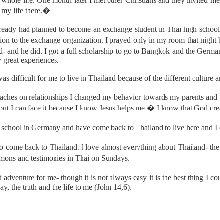
hole life. One month later I met other Christians and they invited me 
n my life there.�
already had planned to become an exchange student in Thai high scho
ision to the exchange organization. I prayed only in my room that nig
d- and he did. I got a full scholarship to go to Bangkok and the Ge
great experiences.
as difficult for me to live in Thailand because of the different cultur
eaches on relationships I changed my behavior towards my parents and 
 but I can face it because I know Jesus helps me.� I know that God cre
school in Germany and have come back to Thailand to live here and I
 come back to Thailand. I love almost everything about Thailand- the 
rmons and testimonies in Thai on Sundays.
 adventure for me- though it is not always easy it is the best thing 
y, the truth and the life to me (John 14,6).