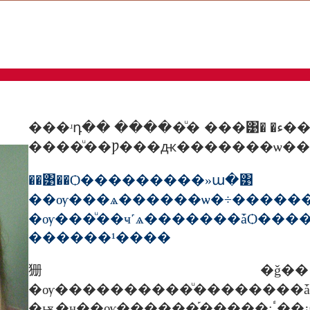
���ʴդ�� �����ͧ� ���͹� �ء��� �ѹ���� �ԫ��Š� �ժ������������ ��� ��Ӽ�� ��Р ��ҡ�����觻ѹ
��͹��Ѻ���������»
��ѹ���ѧ��
�ѹ���ͧ��ҹ˹ѧ�������ǡѺ���������ͧ��ش��������͹�������ͧẺ�����ŵ�ǩ
������¹����
㹪�ǧ��·
�ѹ����������ͧ��������ǡ
�ѭ�ҹ��ѹ������֡�����;ٴ��¡Ѻ��������Ъͺ�纵�����������ͧ�ҡ���� ��ǧ���ҹ���繪