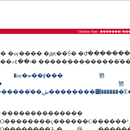
Christian Siam - �������
����ͧ��Ƿ���ԫ�������ѡ����«٤��ʵ� ���������
ա�͹ �ѹ�ѡ��ʧ���㹾����
����ѡ�÷����
ѹ�ҡ����ͺ���Ǣͧ�ѹ�������
��������
Ѻ��������ҫ������С������ª