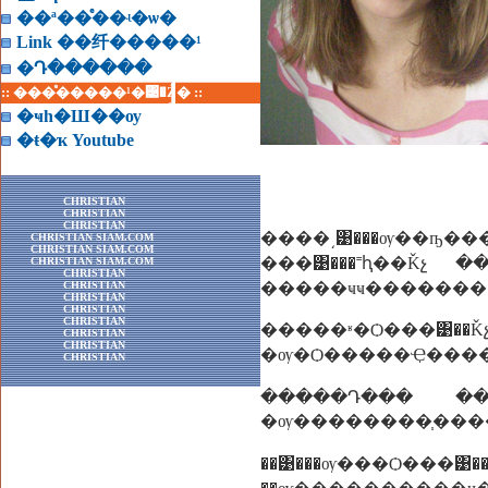
��ª��ͤ��ʵ�ѡ�
Link ��纤�����¹
�Դ������
:: ���ͤ�����¹�͹�Ź� ::
�ҹһ�Ш��ѹ
�ŧ�ҡ Youtube
CHRISTIAN
CHRISTIAN
CHRISTIAN
����͵͹���ѹ��ҧ�
CHRISTIAN SIAM.COM
CHRISTIAN SIAM.COM
���͹���˭ԧ��Ǩչ
CHRISTIAN SIAM.COM
CHRISTIAN
CHRISTIAN
�����ҹҹ�������
CHRISTIAN
CHRISTIAN
CHRISTIAN
�����ʶ�Ѻ���͹�
CHRISTIAN
CHRISTIAN
�ѹ�Ѻ�����Ҿ���
CHRISTIAN
�����Դ��� ���
��͹���ѹ���Ѻ���