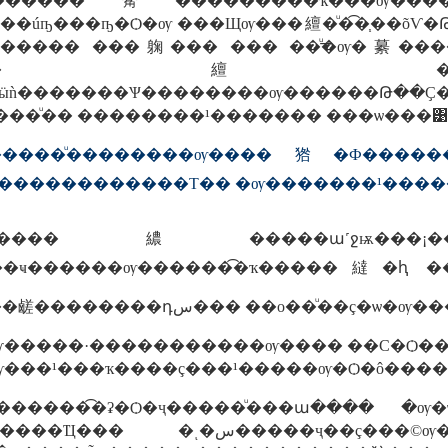
�ҹ������觷���������ҡ���ѹ���
�ѹ ���Щѹ���繵�ͧ�͡�֧��õѴ�Թ㨢ͧ�ѹ���Ѻͧ��ùѡ���¹�š����¹ ��
 ������� ���躹��� ��� ��ͧ͢�ѹ�繤��
���ͧ�� ��������¹������� ���ѡ���͹�
������ͧ��������ѹ����㹾�Ф�����
ѹ�������繷�����ա˹ջѭ���
��ҹ������ѹ������͡�ҡ�����繨�ԧ ��
��Щѹ�������ҩѹ��鹾��������դس��� ��
�Ѹ�����·�����������ѹ���� ��С�Ѻ�
ѹ���¹���ҡ����ç���¹�����ѹ�Ѻ�ô����·
¹�����������ҧ���� �ѹ���������������������������˹�觻