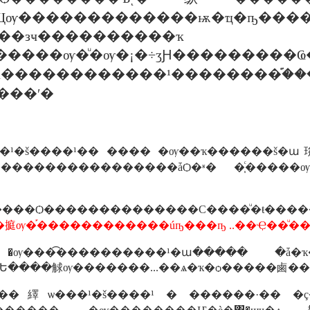
�����ѹ�ͧ�ѹ�¡�÷ӡԨ������
������������¹��������֡�֡�
���ʹ�
�¹�š����¹�� ���� �ѹ��ҡ������š�ա㺹
�������������������ǡѺ�ʶ� �֧ͨ�
��Ѻ��������������С����ͧ�ŧ���
ѹ�֡������������úҧ���ҧ ..��Ҿ��ͧ�
ѹ���͡����������¹�ա����� �ǡ�ҡ�
����繹ѡ���¹�š����¹ � ������·�� �