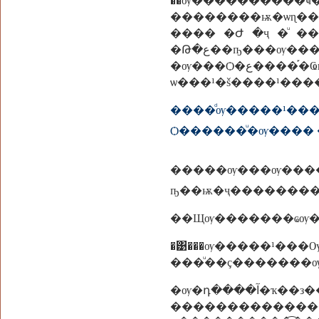
��ѹ���������
��������ѭ�ѡɳ����úҧ���ҧ�Ѻ
����­ �Ժ �ҷ �ͧ
�Թ�ع��ҧ���ѹ���繵�ͧ��㹡���Թ�ҧ����¹���������...��о��ͧ���ç����
�ѹ���Ѻ�ع����֡�Ҩӹǹ�������Ѱ��������ѹ������Թ��Ҫ��Ե��Ш����Ѻ�ѹ ��������ç��¾ê��Ե�ѹ���ҧ�ҡ�������͡�����繹
ѡ���¹�š����¹���
����ͩѹ�����¹�
�����ѹ���
ҧ��ѭ�ҷ�������
�͹���ѹ�����¹��
���ͧ��ç�������
�ѹ�դ����آ�ҡ��з�������͡�ʡ�Ѻ�ҷ�����ͧ���ա���� �ѹ�ѡ᷺������ء��觷�������Ź�� �����Ҩ��� �ҡ�� ��餹������ѡ�����������ѹ
�����������������Ҵ��� �ͺ�س�����ҷ��ç���©ѹ��������