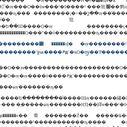
������ �ѹ��������Ҥ�è�͸�ɰҹ�
�㹤׹��鹩ѹ��͸԰ҹ�������ͧ�ͧ�ѹ �������ѹ�Ѵ�� �ѹ����
����ҧ��� ��������¡�÷��շ��ѹ��ͧ��
����������Ѻ���ʺ��ó���������ҧ����
���������͹ ������оĵ� �ѹ������
¡���Ѻ��зҹ�����������
�Ѻ�ѹ�ѹ����ö����༪ԭ˹������������
о��ͧ��ç�ѡ�ѹ�����ҩѹ�������ҧ��
�����Ե���������ͧ����Щѹ������繡�
��� �֧�����ҩѹ�������ҢҴ��繹ѡ���¹�š