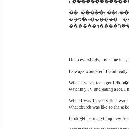
դ����������͡��
��÷�����ժ��Ե�
��Ե�ѹ������ �
Hello everybody, my name is Isa
I always wondered if God really 
When I was a teenager I didn�t 
watching TV and eating a lot. I f
When I was 15 years old I wante
what church was like so she ask
I didn�t learn anything new from 