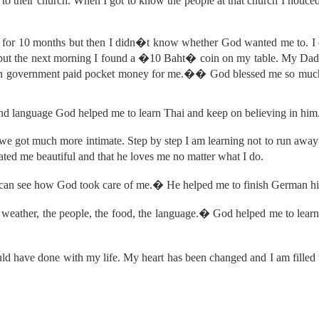
to their church. When I got to know the people at that church I noticed
ol for 10 months but then I didn�t know whether God wanted me to. I
ht but the next morning I found a �10 Baht� coin on my table. My Dad 
rman government paid pocket money for me.�� God blessed me so much 
e and language God helped me to learn Thai and keep on believing in him
we got much more intimate. Step by step I am learning not to run away
ated me beautiful and that he loves me no matter what I do.
 can see how God took care of me.� He helped me to finish German hi
weather, the people, the food, the language.� God helped me to learn T
I could have done with my life. My heart has been changed and I am fi