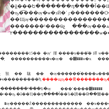
�ǧ���Ե�������դ����آ��Щѹ�������������ѭ�ҵ�ҧ�������ǡѺ�ç���¹��лѭ������ǡѺ������
�ҧ�͡���ѹ�ѡ�зӤ�ʹٷ�������Ѻ��зҹ����������ҡ
��Щѹ����������������
�������¹���Ҩչ ���ѹ���ѧ
٢�����������������ѡ�
���������15�� �ѹʹ㨷����ҡ���ͧ�繹ѡ��
 ���֧ ����������ҹ�ѹ� �͹���ѡ�ҡ 
�Ǩչ㹤��駹�� �ѹ������֡����ѧ����
�ҹ���������ԧ
����պҧ��觷�������ҧ�㨩
������¹���Ե�ѹ ���˹����͹����� �
͹�� �ѹ�����Ź������������� ��ҡ�