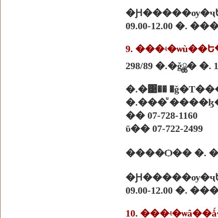
�Ԩ�����ѹ�ҷ
09.00-12.00 �. 
9. ���ʵ�ѡù�
298/89 �.�ǧྪ� �. 
�.�͹�� �ǧ�Т�
�.���ͧ ����ɮ�
�� 07-728-1160
ῡ�� 07-722-2499
�Ԩ�����ѹ�ҷ
09.00-12.00 �. 
10. ���ʵ�ѡâ�