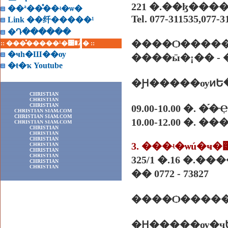
��ª��ͤ��ʵ�ѡ�
Tel. 077-311535,077-3
Link ��纤�����¹
�Դ������
:: ���ͤ�����¹�͹�Ź� ::
�ҹһ�Ш��ѹ
����ӹ�¡�� -
�ŧ�ҡ Youtube
�Ԩ�����ѹͷԵ
CHRISTIAN
CHRISTIAN
CHRISTIAN
09.00-10.00 �.
CHRISTIAN SIAM.COM
CHRISTIAN SIAM.COM
10.00-12.00 �. �
CHRISTIAN SIAM.COM
CHRISTIAN
CHRISTIAN
CHRISTIAN
3. ���ʵ�ѡú�ҹ�
CHRISTIAN
CHRISTIAN
CHRISTIAN
325/1 �.16 �.�
CHRISTIAN
CHRISTIAN
�� 0772 - 73827
����Ѻ�����
�Ԩ�����ѹ�ҷ