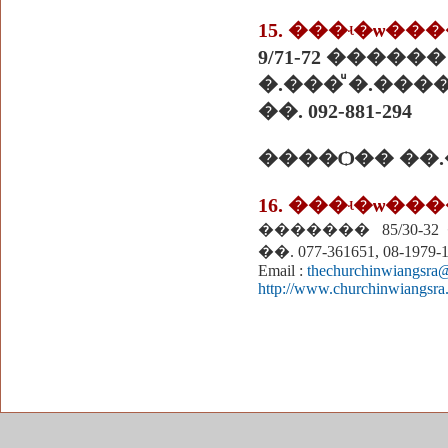
15. ���ʵ�ѡ�
9/71-72 ����
�.���ͧ �.����
��. 092-881-294
����Ѻ�� ��.
16. ���ʵ�ѡ��
������� 85/30-3
��. 077-361651, 08-1979-
Email :
thechurchinwiangsra
http://www.churchinwiangsra