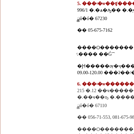
5. ���ʵ�ѡ��ʧ��
996/1 �.�ѧ�ԡ�� �.
ྪú�ó� 67230
�� 05-675-7162
����Ѻ�������
ͨ.���� ��Ǵ͡
�Ԩ�����ѹ�ҷ��
09.00-120.00 ���ʡ��
215 �.12 ��ҹ����
�.��ҹ��ҧ �.���
ྪú�ó� 67110
�� 056-71-553, 081-675-9
����Ѻ�������