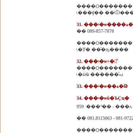
����Ѻ�������
ͨ.���ʧ�� ��Ѿ��
31. ���ʵ�ѡ����ѧ�
�� 089-857-7878
����Ѻ�������
ͨ.�Ⱦ� ��ͧ�ҧ����
32. ���ʵ�ѡ÷�觷ͧ
����Ѻ�������
ͨ.�ӹҨ ������ͧപ
33. ���ʵ�ѡ��ѧ�Թ
34. ���ʵ�ѡû�ЪҪҵ�
959 ���˹ͧ�� - ���
�� 081.8115663 - 081-972
����Ѻ�������