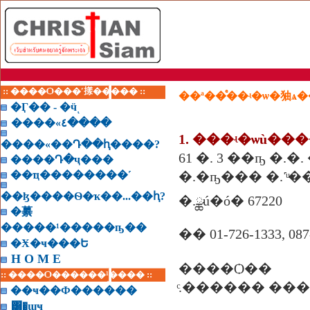
:: ����Ѻ���ʹ㨾����� ::
��ª��ͤ��ʵ�ѡ�㹨ѧ�
�Ӷ�� - �ӵͺ
����«٤����
1. ���ʵ�ѡù���
����«��Դ��ԧ����?
61 �. 3 ��ҧ �.
����Դ�ҷ���
��ҵ��������˹
�.�ҧ��� �.˹ͧ�
��ɮ����Ѳ�ҡ��...��ԧ?
�.ྪú�ó� 67220
�繤
�����¹�����ҧ��
�� 01-726-1333, 087
�Ӿ�ҹ���Ե
H O M E
����Ѻ��
:: ����Ѻ������¹���� ::
ͨ.������ ���
��ҹ��Ф������
͸�ɰҹ