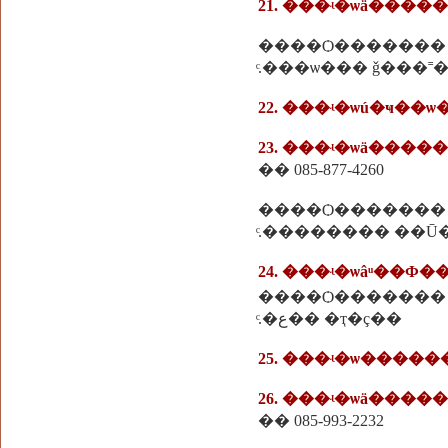
21. ���ʵ�ѡä����
����Ѻ�������
ͨ.���ѡ��� ǧ���˭
22. ���ʵ�ѡú�ҹ��ѡ
23. ���ʵ�ѡä����
�� 085-877-4260
����Ѻ�������
ͨ.�������� ��Ū
24. ���ʵ�ѡâͧ��Ф��
����Ѻ�������
ͨ.�ع�� �ҭ�ç��
25. ���ʵ�ѡ����
26. ���ʵ�ѡä���
�� 085-993-2232