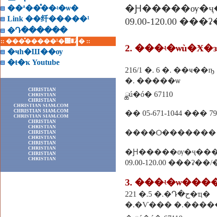
�Ԩ�����ѹ�ҷ
��ª��ͤ��ʵ�ѡ�
Link ��纤�����¹
09.00-120.00 ��
�Դ������
:: ���ͤ�����¹�͹�Ź� ::
2. ���ʵ�ѡù�Ӿ�
�ҹһ�Ш��ѹ
�ŧ�ҡ Youtube
216/1 �. 6 �. ��ҹ��ҧ
�. �����ѡ
CHRISTIAN
ྪú�ó� 67110
CHRISTIAN
CHRISTIAN
CHRISTIAN SIAM.COM
CHRISTIAN SIAM.COM
�� 05-671-1044 ��� 79
CHRISTIAN SIAM.COM
CHRISTIAN
CHRISTIAN
����Ѻ������� �
CHRISTIAN
CHRISTIAN
CHRISTIAN
CHRISTIAN
�Ԩ�����ѹ�ҷ��
CHRISTIAN
CHRISTIAN
09.00-120.00 ���ʡ��
3. ���ʵ�ѡ���
221 �.5 �.�Դ�ح�ҵ�
�.�Ѵ��� �.����