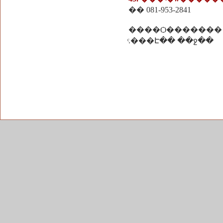
�� 081-953-2841
����Ѻ�������
ͨ.���Է�� ��ջ��