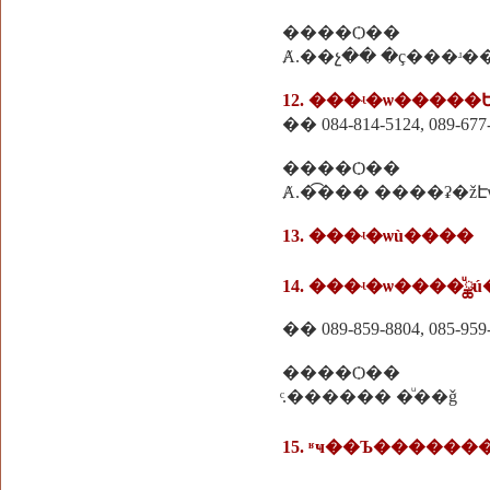
����Ѻ��
Ⱥ.��չ�� �ç���ʴ�
12. ���ʵ�ѡ����
�� 084-814-5124, 089-677
����Ѻ��
Ⱥ.�͡��� ����ʡ�ž
13. ���ʵ�ѡù����
14. ���ʵ�ѡ����ͧྪú
�� 089-859-8804, 085-959
����Ѻ��
ͨ.������ �ͧ��ǧ
15. ʶҹ��Ъ�������