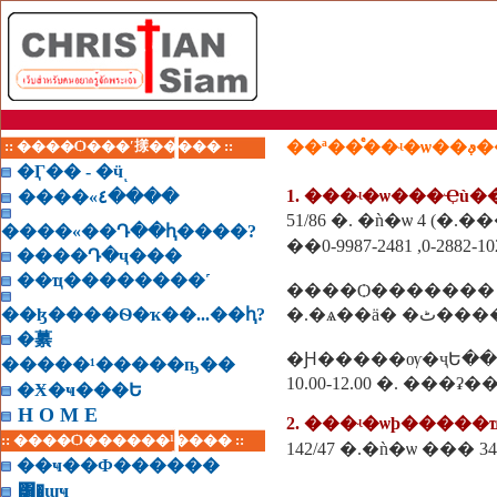
:: ����Ѻ���ʹ㨾����� ::
��ª�
�Ӷ�� - �ӵͺ
1. ���ʵ�ѡ���Ҿù
����«٤����
51/86 �. �ǹ�ѡ 4 (�.
����«��Դ��ԧ����?
��0-9987-2481 ,0-2882-10
����Դ�ҷ���
��ҵ��������˹
����Ѻ�������
��ɮ����Ѳ�ҡ��...��ԧ?
�.�ѧ��ä� �ٹ��
�繤
�Ԩ�����ѹ�ҷԵ��
�����¹�����ҧ��
10.00-12.00 �. ���ʡ�
�Ӿ�ҹ���Ե
H O M E
2. ���ʵ�ѡþ����
:: ����Ѻ������¹���� ::
��ҹ��Ф������
͸�ɰҹ