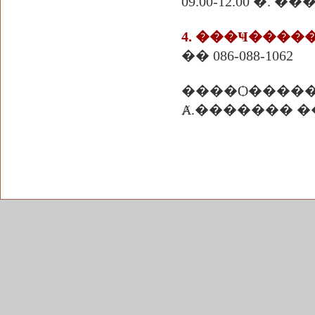
09.00-12.00 �. �
��
086-088-1062
����Ѻ����
Ⱥ.������� 