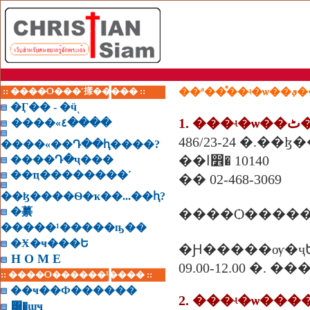
:: ����Ѻ���ʹ㨾����� ::
��ª
�Ӷ�� - �ӵͺ
1
����«٤����
����«��Դ��ԧ����?
��ا෾� 10140
����Դ�ҷ���
��ҵ��������˹
�� 02-468-3069
��ɮ����Ѳ�ҡ��...��ԧ?
�繤
����Ѻ������
�����¹�����ҧ��
�Ӿ�ҹ���Ե
�Ԩ�����ѹ�ҷ
H O M E
09.00-12.00 �. �
:: ����Ѻ������¹���� ::
��ҹ��Ф������
2. ���ʵ�ѡ��
͸�ɰҹ