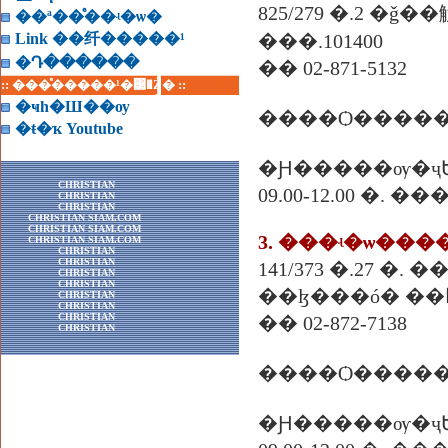
��ª��ͤ��ʵ�ѡ�
Link ��纤�����¹
���.101400
�Դ������
�� 02-871-5132
:: ���ͤ�����¹�͹�Ź� ::
�ҹһ�Ш��ѹ
����Ѻ�����
�ŧ�ҡ Youtube
�Ԩ�����ѹ�ҷ
CHRISTIAN
09.00-12.00 �. �
CHRISTIAN
CHRISTIAN
CHRISTIAN SIAM.COM
CHRISTIAN SIAM.COM
3. ���ʵ�ѡ��
CHRISTIAN SIAM.COM
CHRISTIAN
CHRISTIAN
CHRISTIAN
CHRISTIAN
CHRISTIAN
CHRISTIAN
CHRISTIAN
�� 02-872-7138
CHRISTIAN
����Ѻ������
�Ԩ�����ѹ�ҷ