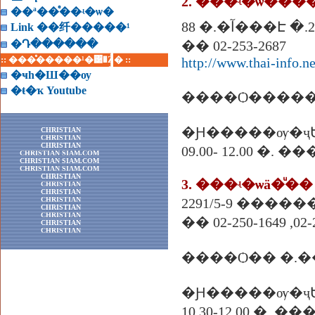
��ª��ͤ��ʵ�ѡ�
88 �.�آ���Է
Link ��纤�����¹
�Դ������
�� 02-253-2687
:: ���ͤ�����¹�͹�Ź� ::
http://www.thai-info.ne
�ҹһ�Ш��ѹ
�ŧ�ҡ Youtube
����Ѻ������
�Ԩ�����ѹ�ҷ
CHRISTIAN
CHRISTIAN
CHRISTIAN
09.00- 12.00 �. 
CHRISTIAN SIAM.COM
CHRISTIAN SIAM.COM
CHRISTIAN SIAM.COM
CHRISTIAN
3. ���ʵ�ѡä�ͧ�
CHRISTIAN
CHRISTIAN
CHRISTIAN
2291/5-9 ������
CHRISTIAN
CHRISTIAN
�� 02-250-1649 ,02-
CHRISTIAN
CHRISTIAN
����Ѻ�� �.�
�Ԩ�����ѹ�ҷ
10.30-12.00 �. �