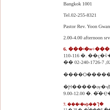
Bangkok 1001
Tel.02-255-8321
Pastor Rev. Yoon Gwa
2.00-4.00 afternoon sr
6. ���ʵ�ѡ÷��
110-116 �. ��ç
�� 02-240-1726-7 ,0
�Ԩ�����ѹ�ҷ
9.00-12.00 �. 
7. ���ʵ�ѡþ��⢹�
11 �.38 �. �