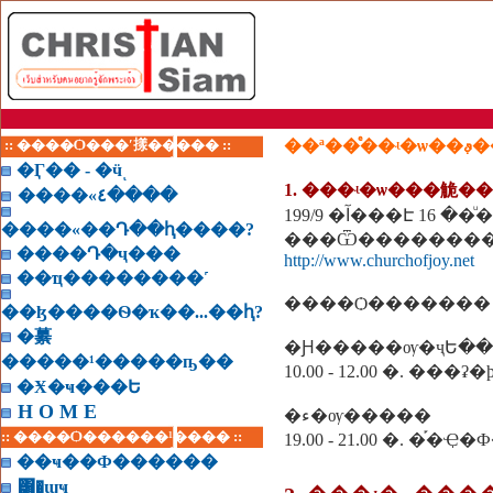
:: ����Ѻ���ʹ㨾����� ::
��ª��
�Ӷ�� - �ӵͺ
����«٤����
199/9 �آ���Է 16 �
����«��Դ��ԧ����?
���Ѿ���������� 02-
����Դ�ҷ���
http://www.churchofjoy.net
��ҵ��������˹
����Ѻ������� 
��ɮ����Ѳ�ҡ��...��ԧ?
�繤
�Ԩ�����ѹ�ҷԵ��
�����¹�����ҧ��
10.00 - 12.00 �.
�Ӿ�ҹ���Ե
H O M E
�ء�ѹ�����
:: ����Ѻ������¹���� ::
19.00 - 21.00 �. �֡
��ҹ��Ф������
͸�ɰҹ