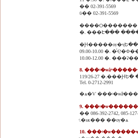
�� 02-391-5569
ῡ�� 02-391-5569
����Ѻ�������
�Ԩ�����ѹ�ҷԵ��
09.00-10.00 �. �֡Ҿ�
10.00-12.00 �. ���ʡ�
8. ���ʵ�ѡâͧ����
119/26-27 �.���ԨԵ�
Tel. 0-2712-2991
�ѧ�Ѵ ���ʵ�ѡâͧ��
9. ���ʵ�ѡ������
�� 086-392-2742, 085-127
ͨ.�ѭ��� ��ѹ�ѧ
10. ���ʵ�ѡ����