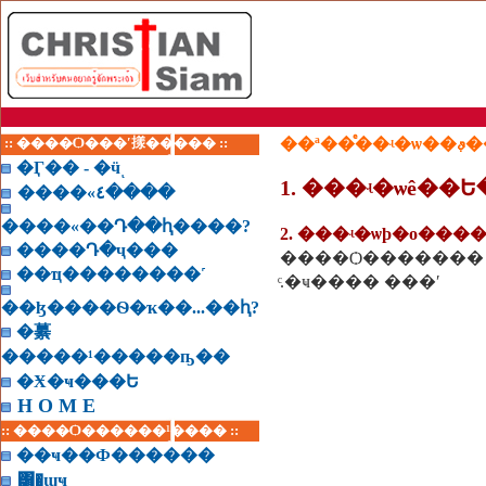
:: ����Ѻ���ʹ㨾����� ::
��ª��
�Ӷ�� - �ӵͺ
1. ���ʵ�ѡê��
����«٤����
����«��Դ��ԧ����?
2. ���ʵ�ѡþ�о���
����Դ�ҷ���
����Ѻ�������
��ҵ��������˹
ͨ.�ҹ���� ���ʹ
��ɮ����Ѳ�ҡ��...��ԧ?
�繤
�����¹�����ҧ��
�Ӿ�ҹ���Ե
H O M E
:: ����Ѻ������¹���� ::
��ҹ��Ф������
͸�ɰҹ