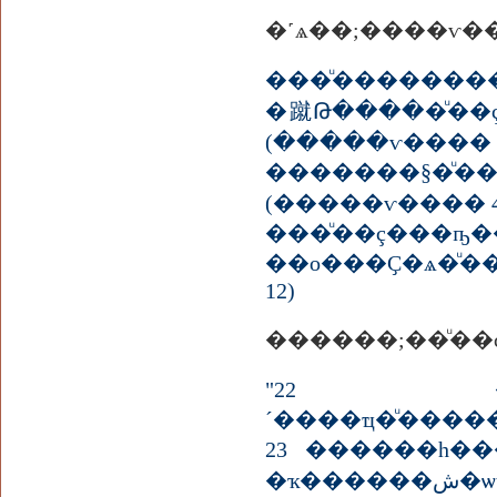
�˹ѧ��;����ѵ�
���ͧ���������
�蹴Թ�����ͧ��
(�����ѵ���� 4
�������§�ͧ
(�����ѵ���� 4:
���ͧ��ç���ҧ
��о���Ҫ�ѧ�ͧ�
12)
"22 ����
´����ҵ�ͧ���
23 ������һ���
�ҡ