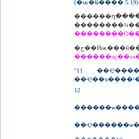
(�ѭ�Ҩ���� 5:19)
������դ�
��������¾�
��������Ѻ��
�ح��Ӥѭ��
������ҷç��з
"11 ��Ҿ���
��Ҿ��ҡ����¹
12 ��
������ѡ����༪ԭ�Ѻ�����ش�
��Ҿ������ѡ��