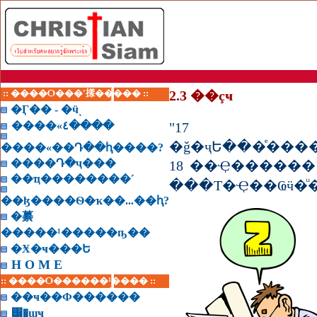
:: ����Ѻ���ʹ㨾����� ::
2.3 ��çҹ
�Ӷ�� - �ӵͺ
����«٤����
"17 ��Ҿ�
�ǧ�ҷԵ���ͤ��
����«��Դ��ԧ����?
����Դ�ҷ���
18 ��Ҿ�����
��ҵ��������˹
���Т�Ҿ��Ҩӵ�ͧ
��ɮ����Ѳ�ҡ��...��ԧ?
�繤
�����¹�����ҧ��
�Ӿ�ҹ���Ե
H O M E
:: ����Ѻ������¹���� ::
��ҹ��Ф������
͸�ɰҹ