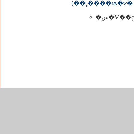
(��¸����ѭ�ѵ� 5:
�س�Ѵ