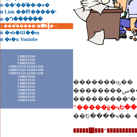
��ª��ͤ��ʵ�ѡ�
Link ��纤�����¹
�Դ������
:: ���ͤ�����¹�͹�Ź� ::
�ҹһ�Ш��ѹ
�ŧ�ҡ Youtube
CHRISTIAN
CHRISTIAN
CHRISTIAN
CHRISTIAN SIAM.COM
CHRISTIAN SIAM.COM
CHRISTIAN SIAM.COM
CHRISTIAN
CHRISTIAN
�������ҧ�� �ҡ���Ե�ͧ�س���Թ�ҵ
CHRISTIAN
CHRISTIAN
��������س���Ѻ�������դس��� ���Ȩҡ�������� ��ҧ����
CHRISTIAN
CHRISTIAN
CHRISTIAN
CHRISTIAN
"�����ǧ�ҷԵ
��Ե����ҹ�� 
�����͹���ʺ��������