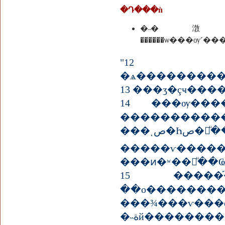
�Դ���ǹ
�˵�㴾����
"12 '�
�ѧ���������
13 ���ӡ�çҹ���
14 ���ѹ����紹��
���������
���ͺص�Һص�բͧ��� ���ͷ�ʷ��բͧ��� ����⤢ͧ��� �����Ңͧ���
�����ѵ�
15 ���
��о��������
���¾���ѵ���ѹ
�˵ةй����������������Ңͧ�����ç�ѭ���������ѡ���ѹ�к��' "