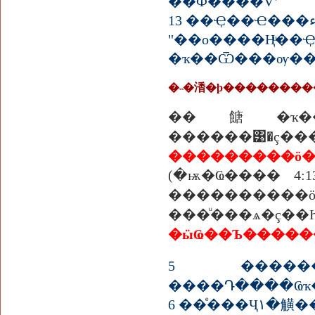
��Ф����Ѵʹ
"��о����Ңͧ��
��餹�ҡ��·
������͹�ç
(�ѭ�Ҩ���� 4
��������
���ͧ���ѧ�
5 ������
����Դ����Ҩҡ