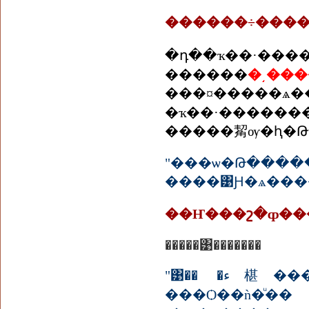
�դ��ҡ��·���
������
�͵��
���¤�����ѧ������˹
�ҡ��·������
�����觢ѹ�ԧ�Թ�
"���ѡ�Թ��
����͹Ԩ�ѧ����"
��Ҥ���շ�ȹ��
�����͹�������
"͹�� �ء椹�������һ�зҹ��Ѿ�����ѵ���� ����ç�ô����Ѻ��зҹ�ͧ����ҹ��
���Ѻ��ǹ�ͧ��