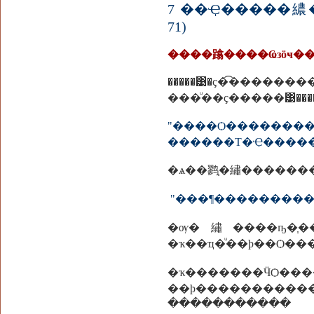
7 ��Ҿ�����繷
71)
����蹹����Ҩзӧҹ��
�����͹�ç�͡�������
���ͧ��ç�����͹��
"����Ѻ�����
������Т�Ҿ������
�ѧ��鹨֧�繡�����
"���¶���������¾
�ѹ�繡����ҧ�֧�
�ҡ��ҵ�ͧ��þ��Ѻ��
�ҡ�������Ӵ
��þ�����������
�����������