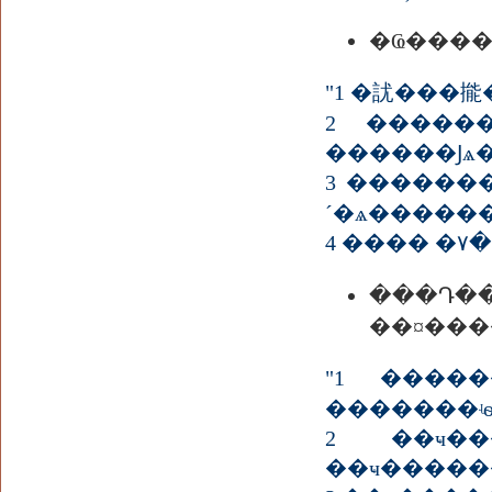
2 �����
������Ϳѧ�
3 ������
´�ѧ�����
���Դ���â�
"1 ���������˵آͧʧ���� ������������˵ͧ
�������ʵ
2 ��ҹ��
��ҹ�����