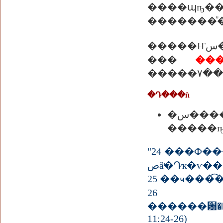
����պҧ������ѧ
�����Ҥس����ǧ�Ҥ����آ�����Ը�� ���Ѿ���ش���¡����Ẻ���ǡѹ ��蹡
���
��
�Դ���ǹ
�س�
�����ҧ
"24 ���Ф
صâͧ�Դҡ�ѵ
26 ��
������԰�
11:24-26)