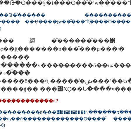
Դ��Թ�Ѻ���§�ŧ���Ѻ��ͧ�¹ѡ��ͧ���˭
����Թ�ͧ������ ����������Ѿ��
������ ��Ҿ����չѡ��ͧ���˭ԧ����Ѻ�
)
繵�ͧ������ͧ���෻ ����ٿѧ�Դ��������Թ��˹
��ç��ǧ�������ǹ���ͧ���µ��
�����ҹ���������ö��ѭ�������
ͺ�����ͧ�ش���ª��Ե����� ��§������ѹ�����
����ʧ�� ���͹ӾҪ��Ե����ҹ���
��֧���������ŧ ?
"5 ��Ҿ��ҷ��ǹ���������ǹ
�ҧ��й�������������Ѻ����ͧ ���ͨ�
6)