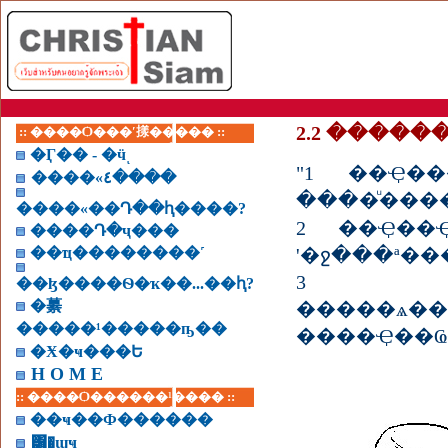
2.2 �����
:: ����Ѻ���ʹ㨾����� ::
�Ӷ�� - �ӵͺ
"1 ��Ҿ����Ӿ֧��� '
����«٤����
����ͧ���
����«��Դ��ԧ����?
2 ��Ҿ��Ҿٴ����ǡѺ������������� '������' ��С���Ƕ֧����ʹءʹҹ
����Դ�ҷ���
��ҵ��������˹
'�ջ���ª��
3 ��Ҿ�
��ɮ����Ѳ�ҡ��...��ԧ?
�繤
�����ѧ�
�����¹�����ҧ��
����Ҿ��
�Ӿ�ҹ���Ե
H O M E
:: ����Ѻ������¹���� ::
��ҹ��Ф������
͸�ɰҹ