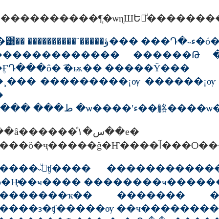
������������� ������Թ 
ӺԴ���ô� ͡�ѭ�� �����Ÿ���
�¸��� ���������¡ѹ ������¡
�
4 ���� �ط��� ����٧ �
�����ͤس�١��е�鹴
��¤������ö�ҷ�����ǧ�Ҥ����
آ��÷��������ҷ�ѹ㹾ǡ��ҹ
ѳ�Ңͧ��ҹ���� ��������ҹ�����
�������ҡ�� ������� ��
����з�ʧ�����ѹ ��ҹ��������