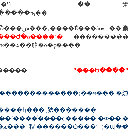
����Ҫ��Ե�ͧ�ǡ�ҡ��ѧ�١��������ҧ��
����Ժ�ó����ʹ�
���������
�Ȩҡ��ѧ��觡�ô�ç����
����ͧ�ͧ�����
"���Ե����"
��������������¡��ҹ��� �繺
ҵԢͧ������᷹�����ԧ���ҭ㹤�������
���ѻ�����;�Ф��ʵ�
��ѧ���˹稷������Ѻ���" (�պ��