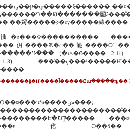
���ҧ��Ƿ�ȹ�����§������ͺ��¢ͧ
ҧ������Դ��Թ�������๵â
�� ��觢�����§�ѹ�����繷����
�ǹ���ŵ���������� ����
���Ѻʹ ��Ф�����Դ��Թʹءʹҹ����������
����Դ��� (�ѭ�Ҩ���� 2:11)
 1-3) ���ͧ��ç���¹�����Ҥ
�����
��餹㹻Ѩ�غѹ��������ǧ�Ҥ����آ�����Ըա�����ҧ�� 
âͧ��� ����ҧ�ҡ�Ը
ش���¡稺ŧ��������ҧ����
����������������������ͧ�
���������Է�ԾŢͧ����� ���¤
������ŧ仡Ѻ��õ�