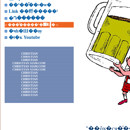
��ª��ͤ��ʵ�ѡ�
Link ��纤�����¹
�Դ������
:: ���ͤ�����¹�͹�Ź� ::
�ҹһ�Ш��ѹ
�ŧ�ҡ Youtube
CHRISTIAN
CHRISTIAN
CHRISTIAN
CHRISTIAN SIAM.COM
CHRISTIAN SIAM.COM
CHRISTIAN SIAM.COM
CHRISTIAN
CHRISTIAN
CHRISTIAN
CHRISTIAN
CHRISTIAN
CHRISTIAN
CHRISTIAN
CHRISTIAN
"��ôҡ�çҹ�