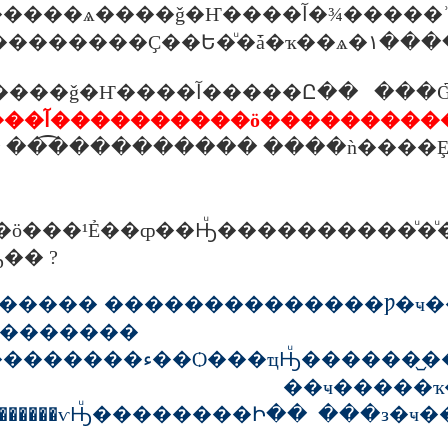
����ǧ�Ҥ����آ�¾�����ʾ�Դ ��觷
�������ͧ����
�����آ����������ö��������
���٧�� ���͡��������� ����ǹ���
���ö���¹Ẻ��ȹ��Ԣͧ������
�� ?
������� ��������������Ƿ�ҹ
���������
25 ��ҹ���͡��������ء��Ѻ���
ҹ�����ҡ��ʹ����ͤ�
������ѵԢͧ��������Ի�� ���з�ҹ