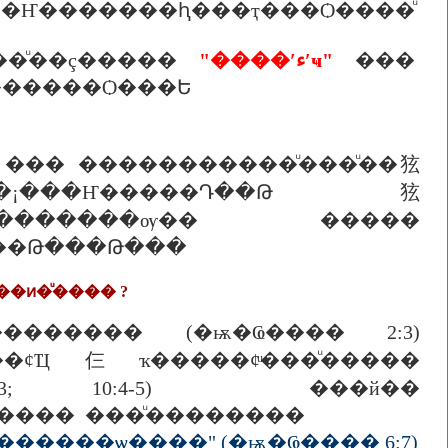
ӷء�Զշҧ�����Ҥ�������ԧ���ҭ���Ѻ����ͧ
�ͧ��ç�����
"����ʹءʹҹ"
���
������Ѻ���Ե
-11 ��� �����������ͧ���ͧ��㹡
���Ե�¡���Ҥ�����Դ��Թ㹡
�������ѹ�� �����
 ��Թ���Թ���
�ͷ�ͧ���� ?
������� (�ѭ�Ҩ���� 2:3)
2-23; 10:4-5) ���й��
����� ���ͧ��������
������ѡ����" (�ѭ�Ҩ���� 6:7)