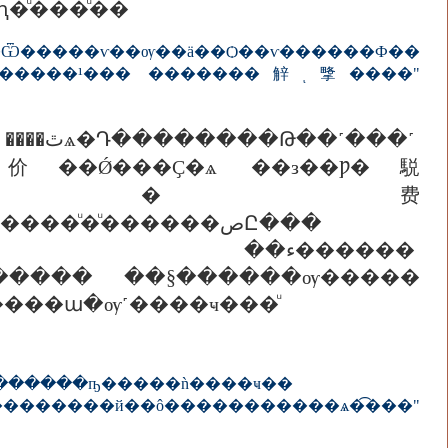
ԧ�ͧ���ͧ��
���ѵ��ѹ��ä��Ѻ��ѵ������Ф��
��������¹��� �������觪ͺ㨼����"
���˹
�ʴ�价��Ǿ���Ҫ�ѧ ��з��Ƿ�駾
ͧ�ͧ������صԸ���
���ա�ѹ˹����ҹ���ͧ
���͹�������� ��١������ռ��������ҧ�����ǹ����ҹ��
�������й��ô�����������ѧ�͡���"