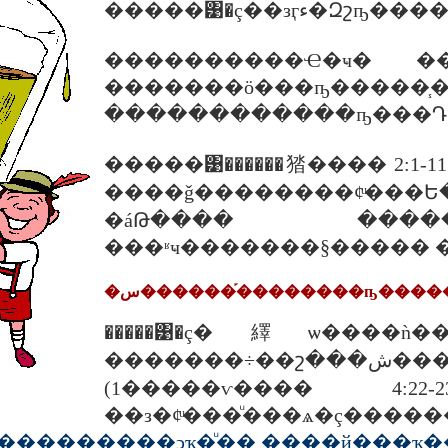
�����͹�ç��з
����������Ҽ�ҹ� ��
�������ö���ҧ�����֧
������������ҧ���Դ
�����͹������㹺���� 2:1
����ǧ��������¢ͧ
�áԹ���� ����
���ʶҹ�������§�����
�س������֡��������ҧ�����
�����͹�ç�繹ѡ����ǹ��
�������÷��շ���ش����¢Ҵ仨ҡ�����¢ͧ���ͧ�����
(1�����ѵ���� 4:2
��з�¢ͧ���ͧ���ѧ�ç����
ͧ����������ͻҡ�ͧ�� ��֧��й���ҡ�