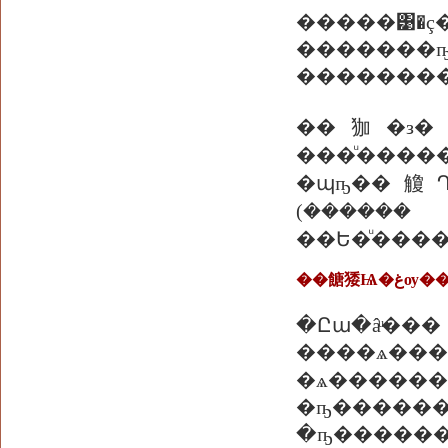
�����͹�ç
�������
�������
��㹢�з�褹
���ͧ�������仴����Ѫ�ת��觤�
�պҧ��觼Դ�
(������
��Ե�ͧ���
�Ըա�
����ѧ���Ѻ��¤���ʹءʹҹ����
�ѧ�����
�ҧ�����
�ҧ��