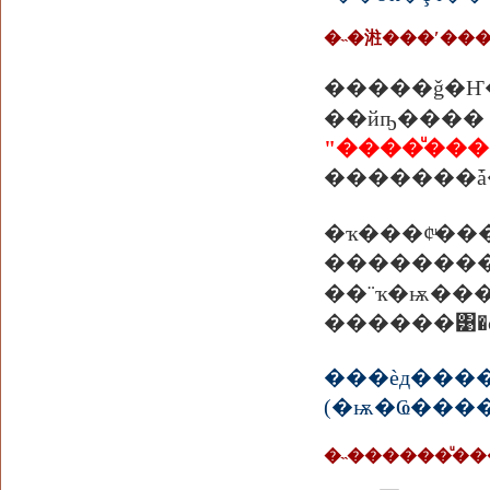
�˵�㴤���ʹ����
�����ǧ�Ҥ����آ�ҧ�� �����˹�觷������͹����¢Ҵ
��йҧ���� 
�������ǡ�
�ҡ���¢
������
��¨ҡ�ѭ��
���èд�����Ѻ����ôҺصâͧ������
(�ѭ�Ҩ���� 2
�˵������ͧ��