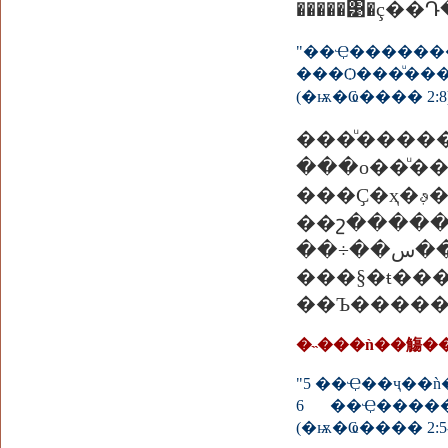
�����͹�ç��
"��Ҿ����
���Ѻ���ͧ�
(�ѭ�Ҩ���� 2:8
���ͧ�������
���о��ͧ
���Ҫ�ҳ�ࢵ������ �费
��շ������
��÷��ء�� ���͡�÷��س������
���§�ŧ�������ö���ӵ
��Ъ�����
�˵���ǹ��觴��
6 ��Ҿ�����
(�ѭ�Ҩ���� 2:5-