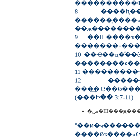
����������Ф
8 ����ԧ��
������֧����«٤��ʵ� ͧ���м������Ңͧ��Ҿ��� �����˵ؾ��ͧ�� ��Ҿ��Ҩ֧�������������þ
��ж��������
9 ��Ш����ҡ
�������¤���
10 ��Ҿ��ҵ�ͧ��è
��
11 ��������
12 ������
���͢�Ҿ��Ҩ������������
(���Ի�� 3:7-11)
"��ͷ�ҹ���
����Ҩҡ����«٤��ʵ�ͧ���м������Ҿ�м���������ʹ�ͧ��� ������õԨ�������ͧ����㹻