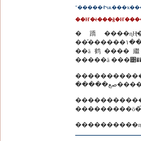
��Ҥ�è���ǧ�Ҥ����
�蹻����ɳҢͧ�
��ͤ
��ä鹤����繼��
�����ä ���͹��
�����������
����������
���������ö�