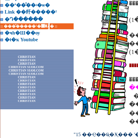
�
��ª��ͤ��ʵ�ѡ�
�
Link ��纤�����¹
(
�Դ������
:: ���ͤ�����¹�͹�Ź� ::
�ҹһ�Ш��ѹ
�
�ŧ�ҡ Youtube
�
(
CHRISTIAN
CHRISTIAN
CHRISTIAN
��
CHRISTIAN SIAM.COM
CHRISTIAN SIAM.COM
CHRISTIAN SIAM.COM
CHRISTIAN
�
CHRISTIAN
CHRISTIAN
�
CHRISTIAN
CHRISTIAN
CHRISTIAN
�
CHRISTIAN
CHRISTIAN
�
�
"15 ��Ҿ��Ҩ֧�Ӿ֧�