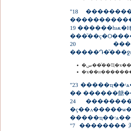
"18 �������
�����������
19 ������һѭ
20 ����
�����Դ�ͧ���ջѭ
"23 �����ҵ��
�� ������餹�
24 ������
�ç��ᴧ�����ѡ��蹤� �����صԸ��� ��Ф����
�����ҵ��ʴѧ����
"7 ��������㴷�����繤س����ª�����Ҿ��� ��