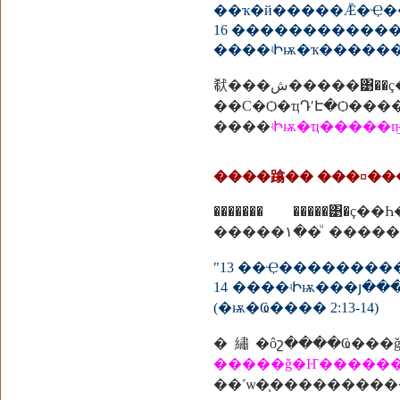
��ҡ�й�����Ǣ�Ҿ��
16 ������������
����ʵԻѭ�ҡ�������͹�
㹷���ش�����͹��ç���˹ѡ��� ���ͧ��ç�Թ�͡仹͡��鹷ҧ�������ҷç��˹� ��зç������з��ŧ��;�оѡ��������
��С�Ѻ�ҵԴʹԷ�Ѻ���
����
ʵԻѭ�ҵ����
����蹹�� ���¤��
������� �����͹
14 ����ʵԻѭ���յ��������ͧ �褹����Թ㹤����״
(�ѭ�Ҩ���� 2:13-14)
�繡�ôշ����Ҩ��
�����ǧ�Ҥ�����