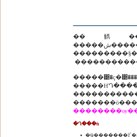
��觹����
�����ش�������Ш�¢ͧ�����ä����Դ�ҡ�����������ѹ��
�������
�����͹�ç�
�����ҤԴ��
���������
�������ö��
��������ѹ��
�Դ���ǹ
�