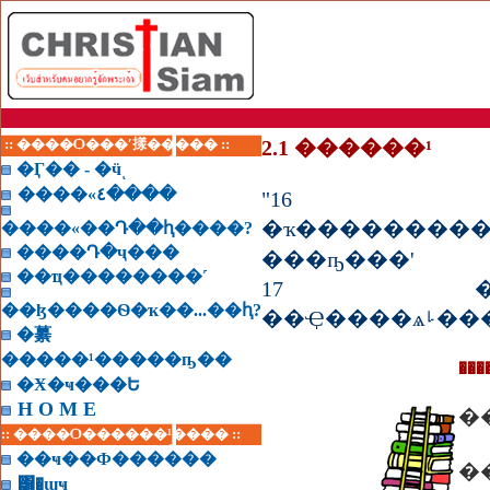
:: ����Ѻ���ʹ㨾����� ::
2.1 ������¹
�Ӷ�� - �ӵͺ
����«٤����
"16 ��
�ҡ����������ͧ�����˹�͡�ا���٫������ҡ�͹�
����«��Դ��ԧ����?
����Դ�ҷ���
���ҧ���'
��ҵ��������˹
17 ��Ҿ�
��ɮ����Ѳ�ҡ��...��ԧ?
��Ҿ
�繤
�����¹�����ҧ��
���
�Ӿ�ҹ���Ե
H O M E
�
:: ����Ѻ������¹���� ::
��ҹ��Ф������
�
͸�ɰҹ