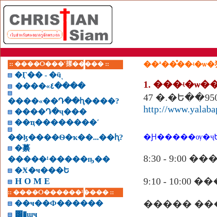
:: ����Ѻ���ʹ㨾����� ::
��ª��ͤ��ʵ�ѡ
�Ӷ�� - �ӵͺ
1. ���ʵ�ѡ
����«٤����
����«��Դ��ԧ����?
http://www.yalabap
����Դ�ҷ���
��ҵ��������˹
�Ԩ�����ѹ�ҷ
��ɮ����Ѳ�ҡ��...��ԧ?
�繤
8:30 - 9:
�����¹�����ҧ��
�Ӿ�ҹ���Ե
9:10 - 10:
H O M E
:: ����Ѻ������¹���� ::
��ҹ��Ф������
͸�ɰҹ