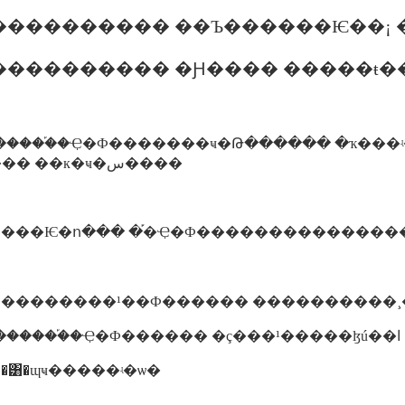
��������� �Ԩ���� �����ŧ�
���� �����֡�Ҿ�Ф�������ҹ�Թ������ �ҡ���ʵ�ѡ
��ҹ�س���ѹ��� ��к�ҹ�س����
30���� ���Ѥ�ո��� �֡�Ҿ�Ф������������
5���� ��������¹��Ф������ ����������
15:00 - 16:00���� ������֡�Ҿ�Ф������ �ç���¹�����ɮú��ا
� �����͸�ɰҹ�����ʵ�ѡ�