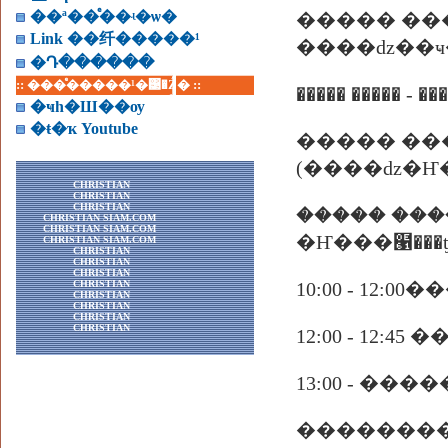
��ª��ͤ��ʵ�ѡ�
����� ��
Link ��纤�����¹
����ǳ��ҹ
�Դ������
:: ���ͤ�����¹�͹�Ź� ::
�ҹһ�Ш��ѹ
�ŧ�ҡ Youtube
����� ��
(����ǳ�Ҥ�
CHRISTIAN
CHRISTIAN
CHRISTIAN
����� ���
CHRISTIAN SIAM.COM
CHRISTIAN SIAM.COM
�Ҥ���๡���
CHRISTIAN SIAM.COM
CHRISTIAN
CHRISTIAN
CHRISTIAN
CHRISTIAN
10:00 - 12:
CHRISTIAN
CHRISTIAN
CHRISTIAN
CHRISTIAN
12:00 - 12
13:00 - �