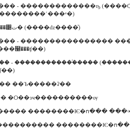
��� - �������������ҧ (����
��������˹���ʶ�)
����� ����� - �����͹ت� (����ǳ����ͧ)
��� - ���������������� �
��๡���ʧ��)
�� - ������������֡���� (����
ʧ��)
00���� ��Ъ�����ʡ��
:45 ��� �Ѻ��зҹ����������ѹ
�������� ��������Ѥ�ո��� ��