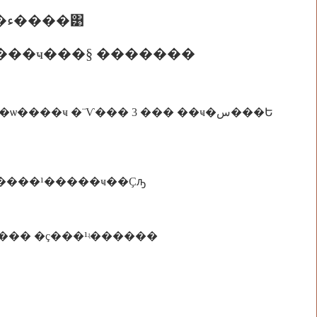
����������������� ��Ъ������Ѥ��¡ �ء����͹
���ҹ���§ �������
����ҹ �¨Ѵ��� 3 ��� ��ҹ�س���Ե
������¹�����ҹ��Ҫԡ
¸��� �ç���¹ʵ������