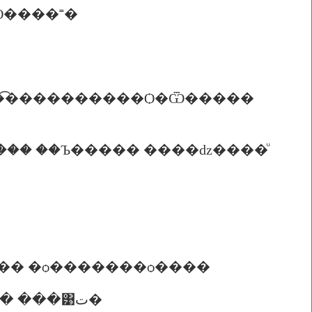
Ѻ����˭�
��͡����������Ѻ�Ѿ�����
���� ��Ъ����� ����ǳ����ͧ
�ʵ�� �ѻ�������ѻ����
����������������� ��������Ѥ�ո��� ���͹ت�